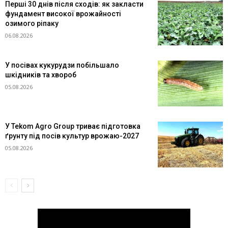
Перші 30 днів після сходів: як закласти
фундамент високої врожайності
озимого ріпаку
06.08.2026
У посівах кукурудзи побільшало
шкідників та хвороб
05.08.2026
У Tekom Agro Group триває підготовка
ґрунту під посів культур врожаю-2027
05.08.2026