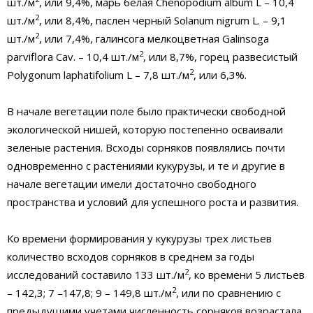
шт./м
, или 9,4%, марь белая Chenopodium album L – 10,4
2
шт./м
, или 8,4%, паслен черный Solanum nigrum L. – 9,1
2
шт./м
, или 7,4%, галинсога мелкоцветная Galinsoga
2
parviflora Cav. – 10,4 шт./м
, или 8,7%, горец развесистый
2
Polygonum laphatifolium L – 7,8 шт./м
, или 6,3%.
В начале вегетации поле было практически свободной
экологической нишей, которую постепенно осваивали
зеленые растения. Всходы сорняков появлялись почти
одновременно с растениями кукурузы, и те и другие в
начале вегетации имели достаточно свободного
пространства и условий для успешного роста и развития.
Ко времени формирования у кукурузы трех листьев
количество всходов сорняков в среднем за годы
2
исследований составило 133 шт./м
, ко времени 5 листьев
2
– 142,3; 7 –147,8; 9 – 149,8 шт./м
, или по сравнению с
предыдущими учетами численность сорняков возрастала