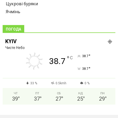
Цукрові буряки
Ячмінь
ПОГОДА
KYIV
Чисте Небо
°
38.7
°
C
38.7
°
38.7
33 %
0.5kmh
0 %
ЧТ
ПТ
СБ
НД
ПН
39
°
37
°
27
°
25
°
29
°