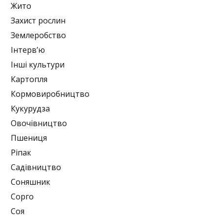
Жито
Захист рослин
Землеробство
Інтерв’ю
Інші культури
Картопля
Кормовиробництво
Кукурудза
Овочівництво
Пшениця
Ріпак
Садівництво
Соняшник
Сорго
Соя