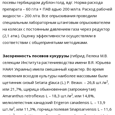
посевы гербицидом дублон голд, вдг. Норма расхода
препарата – 60 г/га + ПАВ адью 200 мл/га. Расход рабочей
жидкости – 200 л/га. Все опрыскивания проводили
специальным лабораторным штанговым опрыскивателем
на колесах с постоянным давлением газа через редуктор
(2,1 атм.). Оценку эффективности осуществляли в
соответствии с общепринятыми методиками.
Засоренность посевов кукурузы
(гибрид Лелека М.В.
селекции Института растениеводства имени В.Я. Юрьева
НААН Украины) имела смешанный характер. Во время
появления всходов культуры наиболее массовыми были
2
щетинник сизый Setaria glauca (L.) P. Beauv. – 26,8 шт./м
,
или 21,7%, щирица обыкновенная (запрокинутая)
2
Аmаranthus retroflexus L – 18,3 шт./м
, или 14,8%,
мелколепестник канадский Erigeron canadensis L. – 13,9
2
шт./м
, или 11,3%, горчица полевая Sinapisarvensis L – 11,6
2