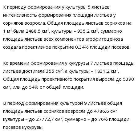
К периоду формирования у культуры 5 листьев
интенсивность формирования площади листьев у
сорняков возросла. Общая площадь листьев сорняков на
2
2
2
1 м
была 2488,5 см
, культуры – 935,2 см
, суммарно
площадь листьев всех компонентов агрофитоценоза
создала проективное покрытие 0,34% площади посевов.
Ко времени формирования у кукурузы 7 листьев площадь
2
2
листьев достигала 355 см
, а культуры – 1831,2 см
.
Общая площадь проективного покрытия выросла до 5390
2
см
, или до 54% от общей площади.
В период формирования культурой 9 листьев общая
2
площадь листьев сорняков возросла до 4786,6 см
,
2
культуры – до 27772,7 см
, суммарно – до 76% площади
посевов кукурузы.