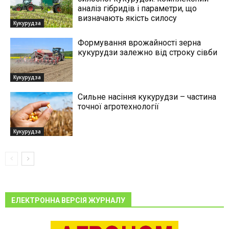
аналіз гібридів і параметри, що
визначають якість силосу
Кукурудза
Формування врожайності зерна
кукурудзи залежно від строку сівби
Кукурудза
Сильне насіння кукурудзи – частина
точної агротехнології
Кукурудза
ЕЛЕКТРОННА ВЕРСІЯ ЖУРНАЛУ