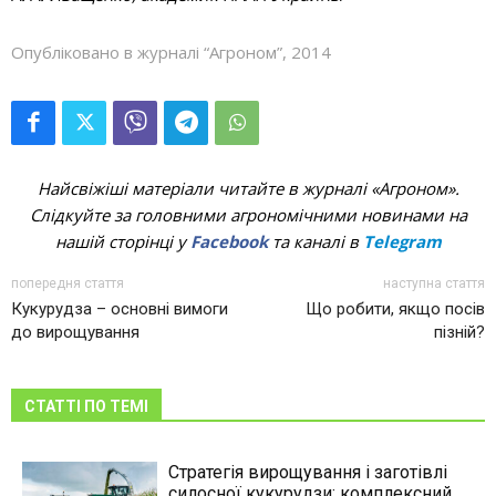
Опубліковано в журналі “Агроном”, 2014
Найсвіжіші матеріали читайте в журналі «Агроном».
Слідкуйте за головними агрономічними новинами на
нашій сторінці у
Facebook
та каналі в
Telegram
попередня стаття
наступна стаття
Кукурудза – основні вимоги
Що робити, якщо посів
до вирощування
пізній?
СТАТТІ ПО ТЕМІ
Стратегія вирощування і заготівлі
силосної кукурудзи: комплексний