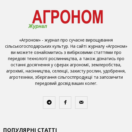
«Агроном» - журнал про сучасне вирощування
сільськогосподарських культур. На сайті журналу «Агроном»
ви можете ознайомитись з вибірковими статтями про
передові технології рослинництва, а також дізнатись про
останні досягнення у сферах агрономії, землеробства,
агрохімії, насінництва, селекції, захисту рослин, удобрення,
агротехніки, зберігання сільгосппродукції та запозичити
передовий досвід ваших колег.
ПОПУЛЯРНІ СТАТТІ