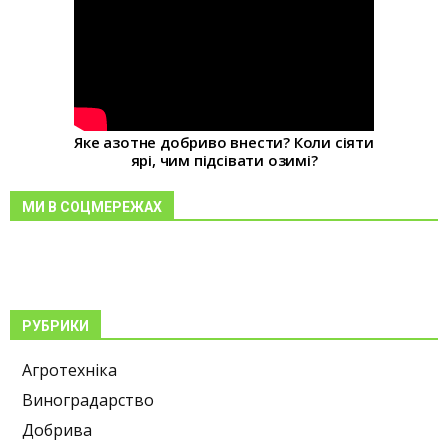
Яке азотне добриво внести? Коли сіяти
ярі, чим підсівати озимі?
МИ В СОЦМЕРЕЖАХ
РУБРИКИ
Агротехніка
Виноградарство
Добрива