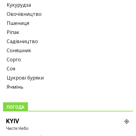
Кукурудза
Овочівництво
Пшениця
Ріпак
Садівництво
Соняшник
Сорго
Соя
Цукрові буряки
Ячмінь
ПОГОДА
KYIV
Чисте Небо