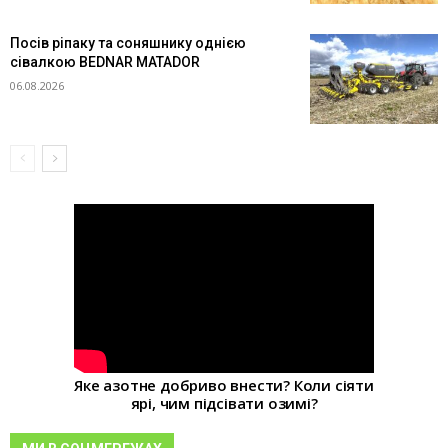
Посів ріпаку та соняшнику однією
сівалкою BEDNAR MATADOR
06.08.2026
Яке азотне добриво внести? Коли сіяти
ярі, чим підсівати озимі?