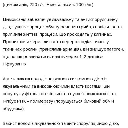
(цимоксаніл, 250 г/кг + металаксил, 100 г/кг).
Цимоксаніл забезпечує лікувальну та антиспоруляційну
дію, зупиняє процес обміну речовин гриба, сповільнює та
припиняє життєві процеси, що проходять у клітинах.
Проникаючи через листя та перерозподіляючись у
тканинах рослин (трансламінарна дія), він знищує патоген,
що почав розвиватись, навіть через 1-2 дні після
інфікування.
А металаксил володіє потужною системною дією із
лікувальними та викорінюючими властивостями. Він
порушує у фітопатогенів синтез нуклеїнових кислот та
інгібує РНК – полімеразу (порушується білковий обмін
збудника).
Захист володіє лікувальною та антиспоруляційною дією,