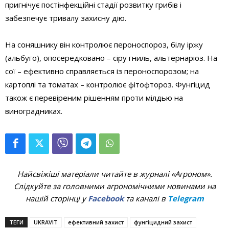
пригнічує постінфекційні стадії розвитку грибів і
забезпечує тривалу захисну дію.
На соняшнику він контролює пероноспороз, білу іржу
(альбуго), опосередковано – сіру гниль, альтернаріоз. На
сої – ефективно справляється із пероноспорозом; на
картоплі та томатах – контролює фітофтороз. Фунгіцид
також є перевіреним рішенням проти мілдью на
виноградниках.
Найсвіжіші матеріали читайте в журналі «Агроном».
Слідкуйте за головними агрономічними новинами на
нашій сторінці у
Facebook
та каналі в
Telegram
ТЕГИ
UKRAVIT
ефективний захист
фунгіцидний захист