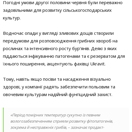
Погодні умови другої половини червня були переважно
задовільними для розвитку сільськогосподарських
культур.
Водночас опади у вигляді зливових дощів створили
передумови для розповсюдження грибних хвороб на
рослинах та інтенсивного росту бур’янів. Деякі з яких
піддаються інфікуванню патогенами та є резерватом для
їхнього поширення, акцентують фахівці Ukravit.
Тому, навіть якщо посіви та насадження візуально
здорові, у компанії радять забезпечити польовим та
овочевим культурам надійний фунгіцидний захист.
«Період помірних температур сукупно із певним
вологозабезпеченням сприяли розвитку фітопатогенів,
зокрема й несправжніх грибів, – зазначає продакт-