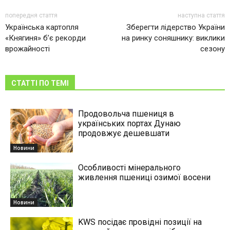
попередня стаття
наступна стаття
Українська картопля
Зберегти лідерство України
«Княгиня» б’є рекорди
на ринку соняшнику: виклики
врожайності
сезону
СТАТТІ ПО ТЕМІ
Продовольча пшениця в
українських портах Дунаю
продовжує дешевшати
Новини
Особливості мінерального
живлення пшениці озимої восени
Новини
KWS посідає провідні позиції на