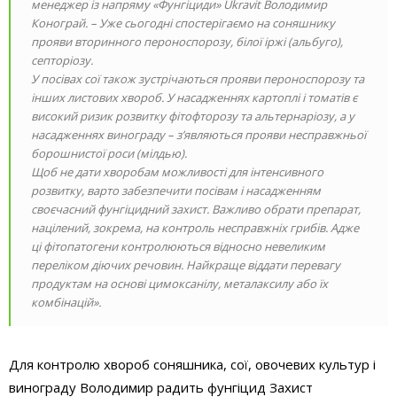
менеджер із напряму «Фунгіциди» Ukravit Володимир
Конограй. – Уже сьогодні спостерігаємо на соняшнику
прояви вторинного пероноспорозу, білої іржі (альбуго),
септоріозу.
У посівах сої також зустрічаються прояви пероноспорозу та
інших листових хвороб. У насадженнях картоплі і томатів є
високий ризик розвитку фітофторозу та альтернаріозу, а у
насадженнях винограду – з’являються прояви несправжньої
борошнистої роси (мілдью).
Щоб не дати хворобам можливості для інтенсивного
розвитку, варто забезпечити посівам і насадженням
своєчасний фунгіцидний захист. Важливо обрати препарат,
націлений, зокрема, на контроль несправжніх грибів. Адже
ці фітопатогени контролюються відносно невеликим
переліком діючих речовин. Найкраще віддати перевагу
продуктам на основі цимоксанілу, металаксилу або їх
комбінацій».
Для контролю хвороб соняшника, сої, овочевих культур і
винограду Володимир радить фунгіцид Захист