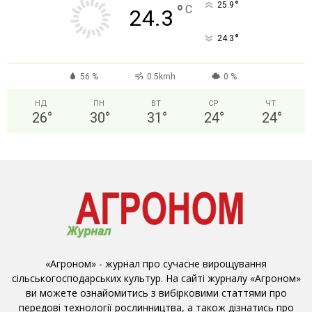
°
25.9
°
C
24.3
°
24.3
56 %
0.5kmh
0 %
НД
ПН
ВТ
СР
ЧТ
26
°
30
°
31
°
24
°
24
°
«Агроном» - журнал про сучасне вирощування
сільськогосподарських культур. На сайті журналу «Агроном»
ви можете ознайомитись з вибірковими статтями про
передові технології рослинництва, а також дізнатись про