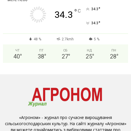
°
34.3
°
C
34.3
°
34.3
48 %
2.7kmh
5 %
ЧТ
ПТ
СБ
НД
ПН
40
°
38
°
27
°
25
°
28
°
«Агроном» - журнал про сучасне вирощування
сільськогосподарських культур. На сайті журналу «Агроном»
ви можете ознайомитись з вибірковими статтями про