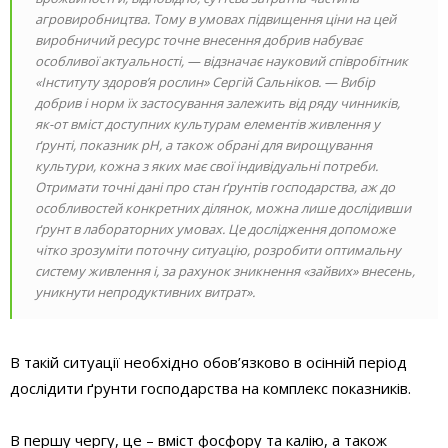
агровиробництва. Тому в умовах підвищення ціни на цей
виробничий ресурс точне внесення добрив набуває
особливої актуальності, — відзначає науковий співробітник
«Інституту здоров’я рослин» Сергій Сальніков. — Вибір
добрив і норм їх застосування залежить від ряду чинників,
як-от вміст доступних культурам елементів живлення у
ґрунті, показник рН, а також обрані для вирощування
культури, кожна з яких має свої індивідуальні потреби.
Отримати точні дані про стан ґрунтів господарства, аж до
особливостей конкретних ділянок, можна лише дослідивши
ґрунт в лабораторних умовах. Це дослідження допоможе
чітко зрозуміти поточну ситуацію, розробити оптимальну
систему живлення і, за рахунок зникнення «зайвих» внесень,
уникнути непродуктивних витрат».
В такій ситуації необхідно обов’язково в осінній період
дослідити ґрунти господарства на комплекс показників.
В першу чергу, це – вміст фосфору та калію, а також