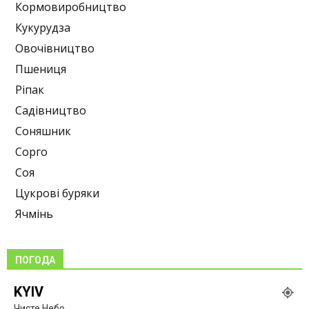
Кормовиробництво
Кукурудза
Овочівництво
Пшениця
Ріпак
Садівництво
Соняшник
Сорго
Соя
Цукрові буряки
Ячмінь
ПОГОДА
KYIV
Чисте Небо