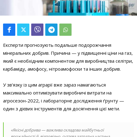
Експерти прогнозують подальше подорожчання
мінеральних добрив. Причина — у підвищенні ціни на газ,
який є необхідним компонентом для виробництва селітри,
карбаміду, амофосу, нітроамофоски та інших добрив.
У зв’язку із цим аграрії вже зараз намагаються
максимально оптимізувати виробничі витрати на
агросезон-2022, і лабораторне дослідження ґрунту —
один з дієвих інструментів для досягнення цієї мети.
«Якісні добрива — важлива складова майбутньої
врожайності й, відповідно, суттєва затратна частина