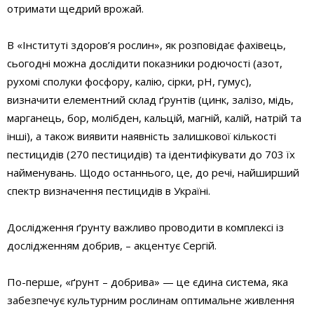
отримати щедрий врожай.
В «Інституті здоров’я рослин», як розповідає фахівець,
сьогодні можна дослідити показники родючості (азот,
рухомі сполуки фосфору, калію, сірки, рН, гумус),
визначити елементний склад ґрунтів (цинк, залізо, мідь,
марганець, бор, молібден, кальцій, магній, калій, натрій та
інші), а також виявити наявність залишкової кількості
пестицидів (270 пестицидів) та ідентифікувати до 703 їх
найменувань. Щодо останнього, це, до речі, найширший
спектр визначення пестицидів в Україні.
Дослідження ґрунту важливо проводити в комплексі із
дослідженням добрив, – акцентує Сергій.
По-перше, «ґрунт – добрива» — це єдина система, яка
забезпечує культурним рослинам оптимальне живлення