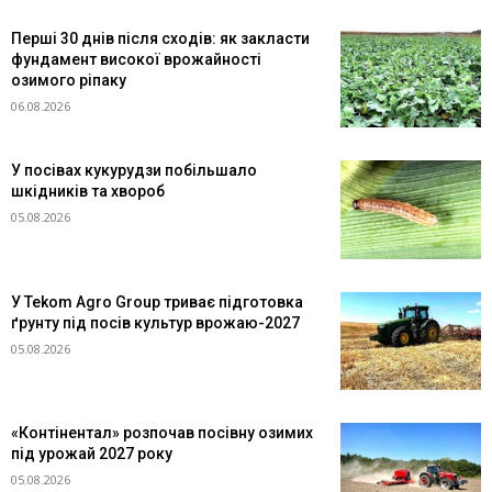
Перші 30 днів після сходів: як закласти
фундамент високої врожайності
озимого ріпаку
06.08.2026
У посівах кукурудзи побільшало
шкідників та хвороб
05.08.2026
У Tekom Agro Group триває підготовка
ґрунту під посів культур врожаю-2027
05.08.2026
«Контінентал» розпочав посівну озимих
під урожай 2027 року
05.08.2026