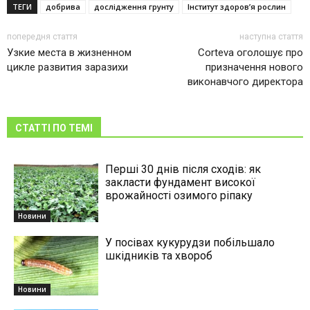
ТЕГИ
добрива
дослідження грунту
Інститут здоров’я рослин
попередня стаття
наступна стаття
Узкие места в жизненном
Corteva оголошує про
цикле развития заразихи
призначення нового
виконавчого директора
СТАТТІ ПО ТЕМІ
Перші 30 днів після сходів: як
закласти фундамент високої
врожайності озимого ріпаку
Новини
У посівах кукурудзи побільшало
шкідників та хвороб
Новини