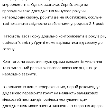
мікроелементів. Однак, зазначає Сергій, якщо ви
проводили таке дослідження минулого року чи
напередодні сезону, робити це не обов’язково, оскільки
такі показники є відносно стабільними упродовж 2-3 років.
Натомість азот і сірку доцільно контролювати із року в рік,
оскільки їх вміст у ґрунті може варіюватися від сезону до
сезону.
Крім того, на засвоєння культурами елементів живлення
та їх загальний розвиток впливає показник рН, і на це
необхідно зважати.
В комплексі із вище перерахованим, Сергій рекомендує
додатково перевірити ґрунт на наявність залишкових
кількостей пестицидів, оскільки нехтування цим
дослідженням може звести нанівець всі старання аграрія