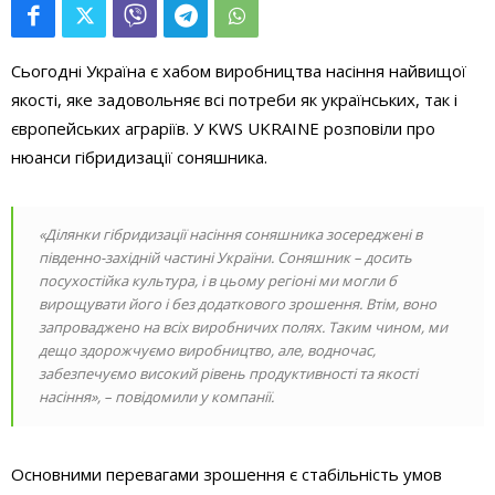
Сьогодні Україна є хабом виробництва насіння найвищої
якості, яке задовольняє всі потреби як українських, так і
європейських аграріїв. У KWS UKRAINE розповіли про
нюанси гібридизації соняшника.
«Ділянки гібридизації насіння соняшника зосереджені в
південно-західній частині України. Соняшник – досить
посухостійка культура, і в цьому регіоні ми могли б
вирощувати його і без додаткового зрошення. Втім, воно
запроваджено на всіх виробничих полях. Таким чином, ми
дещо здорожчуємо виробництво, але, водночас,
забезпечуємо високий рівень продуктивності та якості
насіння», – повідомили у компанії.
Основними перевагами зрошення є стабільність умов