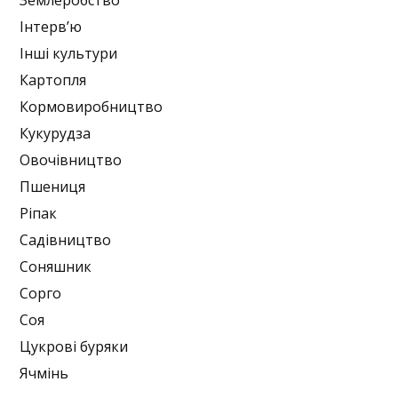
Землеробство
Інтерв’ю
Інші культури
Картопля
Кормовиробництво
Кукурудза
Овочівництво
Пшениця
Ріпак
Садівництво
Соняшник
Сорго
Соя
Цукрові буряки
Ячмінь