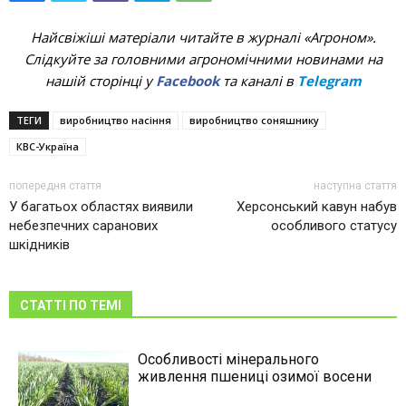
Найсвіжіші матеріали читайте в журналі «Агроном».
Слідкуйте за головними агрономічними новинами на
нашій сторінці у
Facebook
та каналі в
Telegram
ТЕГИ
виробництво насіння
виробництво соняшнику
КВС-Україна
попередня стаття
наступна стаття
У багатьох областях виявили
Херсонський кавун набув
небезпечних саранових
особливого статусу
шкідників
СТАТТІ ПО ТЕМІ
Особливості мінерального
живлення пшениці озимої восени