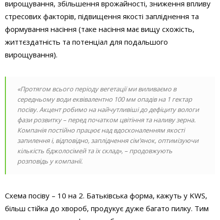
вирощування, збільшення врожайності, зниження впливу
стресових факторів, підвищення якості запліднення та
формування насіння (таке насіння має вищу схожість,
життєздатність та потенціал для подальшого
вирощування).
«Протягом всього періоду вегетації ми виливаємо в
середньому води еквівалентно 100 мм опадів на 1 гектар
посіву. Акцент робимо на найчутливіші до дефіциту вологи
фази розвитку – перед початком цвітіння та наливу зерна.
Компанія постійно працює над вдосконаленням якості
запилення і, відповідно, запліднення сімʼянок, оптимізуючи
кількість бджолосімей та їх склад», – продовжують
розповідь у компанії.
Схема посіву – 10 на 2. Батьківська форма, кажуть у KWS,
більш стійка до хвороб, продукує дуже багато пилку. Тим