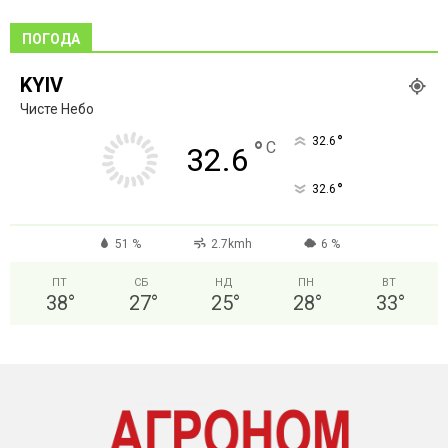
ПОГОДА
KYIV
Чисте Небо
°
32.6
°
C
32.6
°
32.6
51 %
2.7kmh
6 %
ПТ
СБ
НД
ПН
ВТ
38
°
27
°
25
°
28
°
33
°