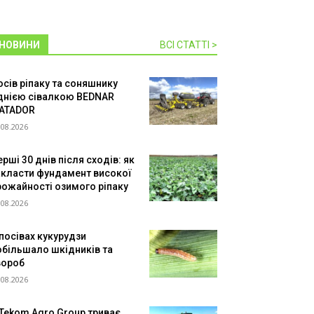
НОВИНИ
ВСІ СТАТТІ >
осів ріпаку та соняшнику
днією сівалкою BEDNAR
ATADOR
.08.2026
рші 30 днів після сходів: як
акласти фундамент високої
рожайності озимого ріпаку
.08.2026
 посівах кукурудзи
обільшало шкідників та
вороб
.08.2026
 Tekom Agro Group триває