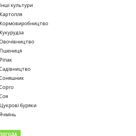
Інші культури
Картопля
Кормовиробництво
Кукурудза
Овочівництво
Пшениця
Ріпак
Садівництво
Соняшник
Сорго
Соя
Цукрові буряки
Ячмінь
ПОГОДА