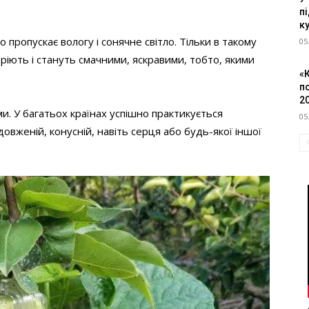
пі
к
 пропускає вологу і сонячне світло. Тільки в такому
05
ріють і стануть смачними, яскравими, тобто, якими
«
п
2
. У багатьох країнах успішно практикується
05
довженій, конусній, навіть серця або будь-якої іншої