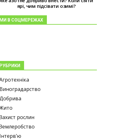
Яке азотне добриво внести? Коли сіяти
ярі, чим підсівати озимі?
МИ В СОЦМЕРЕЖАХ
РУБРИКИ
Агротехніка
Виноградарство
Добрива
Жито
Захист рослин
Землеробство
Інтерв’ю