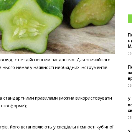
П
о
M
06
огляд, є нездійсненним завданням. Для звичайного
 нього немає у наявності необхідних інструментів.
Пе
з
в
06
 за стандартними правилами (можна використовувати
У
п
тної форми);
х
05
трів, його встановлюють у спеціальні ємності кубічної
У