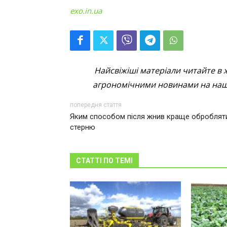
exo.in.ua
Найсвіжіші матеріали читайте в 
агрономічними новинами на наші
попередня стаття
Яким способом після жнив краще оброблят
стерню
СТАТТІ ПО ТЕМІ