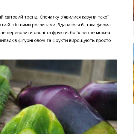
й світовий тренд. Спочатку з’явилися кавуни такої
ти й з іншими рослинами. Здавалося б, така форма
іше перевозити овочі та фрукти, бо їх легше можна
 випадків фігурні овочі та фрукти вирощують просто