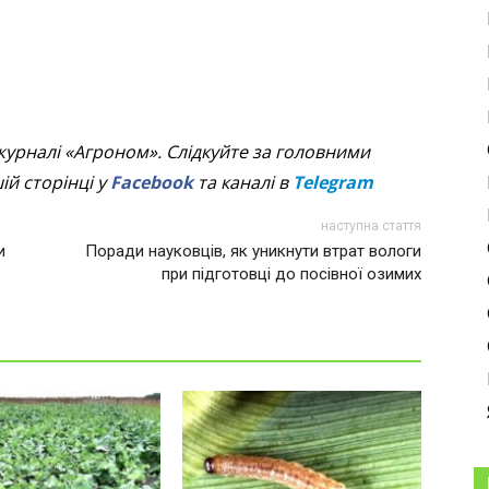
журналі «Агроном». Слідкуйте за головними
й сторінці у
Facebook
та каналі в
Telegram
наступна стаття
и
Поради науковців, як уникнути втрат вологи
при підготовці до посівної озимих