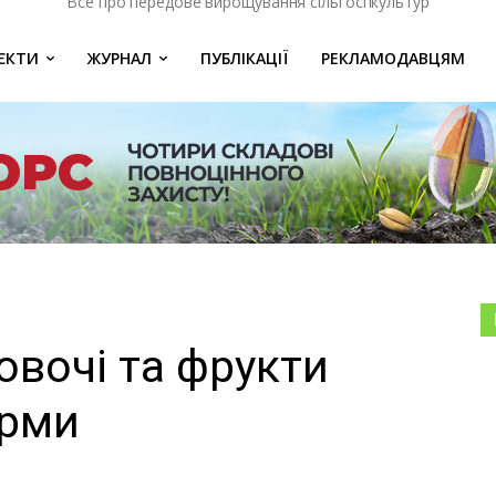
Все про передове вирощування сільгоспкультур
ЄКТИ
ЖУРНАЛ
ПУБЛІКАЦІЇ
РЕКЛАМОДАВЦЯМ
овочі та фрукти
орми