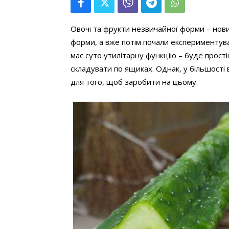
Овочі та фрукти незвичайної форми – нови
форми, а вже потім почали експериментува
має суто утилітарну функцію – буде прост
складувати по ящиках. Однак, у більшості
для того, щоб заробити на цьому.