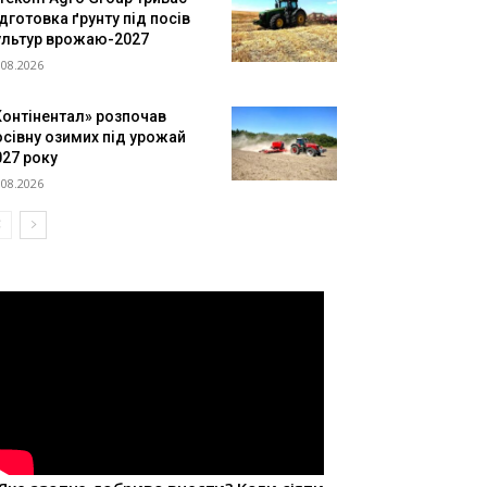
дготовка ґрунту під посів
ультур врожаю-2027
.08.2026
Контінентал» розпочав
осівну озимих під урожай
027 року
.08.2026