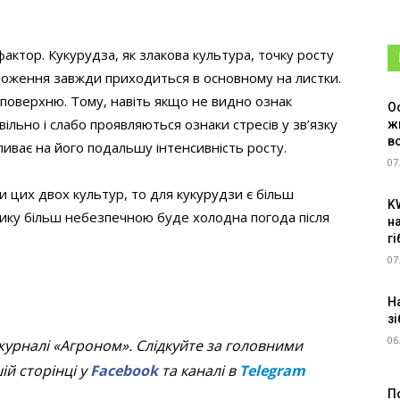
ктор. Кукурудза, як злакова культура, точку росту
ороження завжди приходиться в основному на листки.
 поверхню. Тому, навіть якщо не видно ознак
О
льно і слабо проявляються ознаки стресів у зв’язку
ж
в
ливає на його подальшу інтенсивність росту.
07
и цих двох культур, то для кукурудзи є більш
K
нику більш небезпечною буде холодна погода після
н
г
07
Н
зі
06
журналі «Агроном». Слідкуйте за головними
й сторінці у
Facebook
та каналі в
Telegram
П