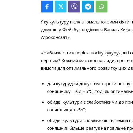
Яку культуру після аномальної зими сіяти
думкою у Фейсбук поділився Василь Кифору
Агроконсалт».
«Наближається період посіву кукурудзи і 
першим? Кожний має свої погляди, проте я 
вимоги для оптимального розвитку цих дв
для кукурудзи допустимі строки посіву 
соняшнику – від +5ºС, тоді як оптималь
обидві культури є слабостійкими до пр
соняшник до -5ºС;
обидві культури сповільнюють темпи пр
соняшник більше реагує на повільне пр