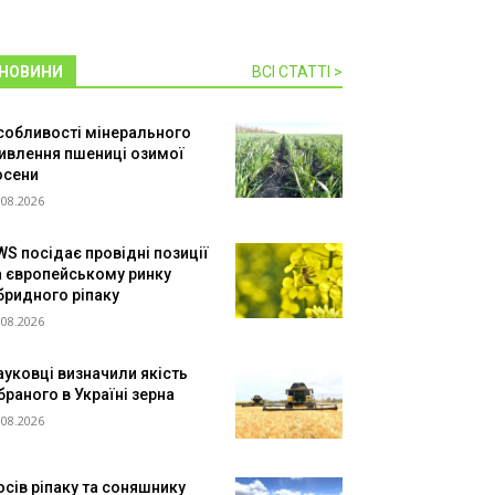
НОВИНИ
ВСІ СТАТТІ >
собливості мінерального
ивлення пшениці озимої
осени
.08.2026
WS посідає провідні позиції
а європейському ринку
ібридного ріпаку
.08.2026
ауковці визначили якість
браного в Україні зерна
.08.2026
осів ріпаку та соняшнику