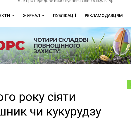
Все про передове вирощування сільгоспкультур
ЄКТИ
ЖУРНАЛ
ПУБЛІКАЦІЇ
РЕКЛАМОДАВЦЯМ
ого року сіяти
ник чи кукурудзу