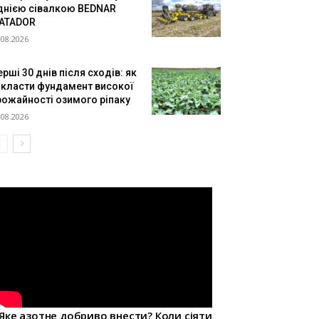
днією сівалкою BEDNAR
ATADOR
.08.2026
рші 30 днів після сходів: як
акласти фундамент високої
рожайності озимого ріпаку
.08.2026
Яке азотне добриво внести? Коли сіяти