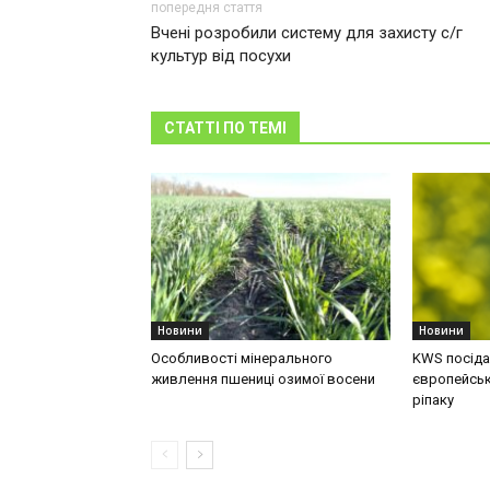
попередня стаття
Вчені розробили систему для захисту с/г
культур від посухи
СТАТТІ ПО ТЕМІ
Новини
Новини
Особливості мінерального
KWS посідає
живлення пшениці озимої восени
європейськ
ріпаку