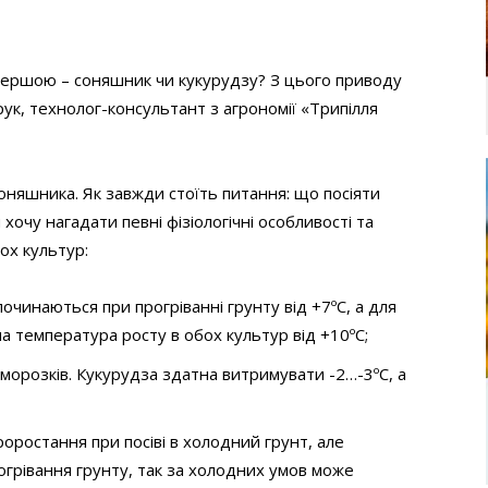
 першою – соняшник чи кукурудзу? З цього приводу
к, технолог-консультант з агрономії «Трипілля
соняшника. Як завжди стоїть питання: що посіяти
хочу нагадати певні фізіологічні особливості та
ох культур:
починаються при прогріванні грунту від +7ºС, а для
на температура росту в обох культур від +10ºС;
иморозків. Кукурудза здатна витримувати -2…-3ºС, а
оростання при посіві в холодний грунт, але
огрівання грунту, так за холодних умов може