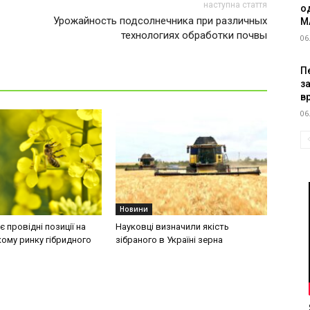
наступна стаття
о
Урожайность подсолнечника при различных
M
технологиях обработки почвы
06
Пе
з
в
06
Новини
 провідні позиції на
Науковці визначили якість
ому ринку гібридного
зібраного в Україні зерна