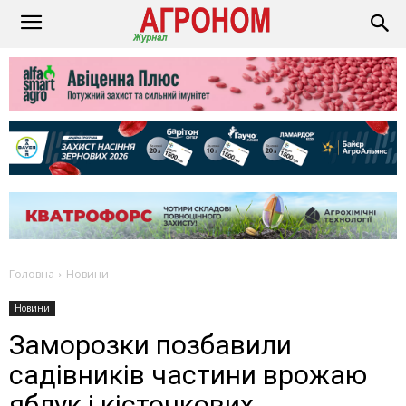
Головна
Новини
Новини
Заморозки позбавили
садівників частини врожаю
яблук і кісточкових