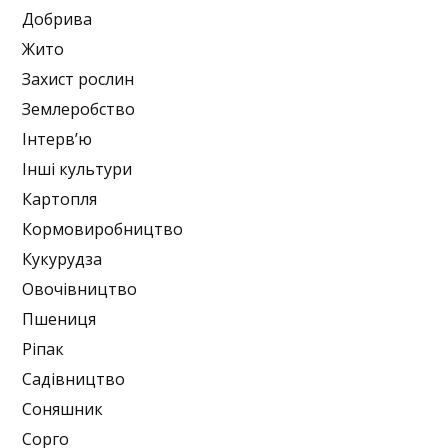
Добрива
Жито
Захист рослин
Землеробство
Інтерв’ю
Інші культури
Картопля
Кормовиробництво
Кукурудза
Овочівництво
Пшениця
Ріпак
Садівництво
Соняшник
Сорго