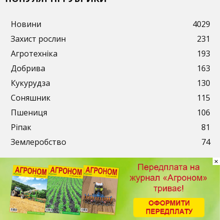
Новини
4029
Захист рослин
231
Агротехніка
193
Добрива
163
Кукурудза
130
Соняшник
115
Пшениця
106
Ріпак
81
Землеробство
74
×
Публікації
Рекламодавцям
Передплата
Контакти
© 2003-2026. ТОВ «АгроМедіа». Всі права захищені