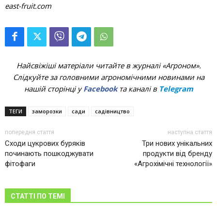
east-fruit.com
Найсвіжіші матеріали читайте в журналі «Агроном».
Слідкуйте за головними агрономічними новинами на
нашій сторінці у
Facebook
та каналі в
Telegram
ТЕГИ
заморозки
сади
садівництво
попередня стаття
наступна стаття
Сходи цукрових буряків
Три нових унікальних
починають пошкоджувати
продукти від бренду
фітофаги
«Агрохімічні технології»
СТАТТІ ПО ТЕМІ