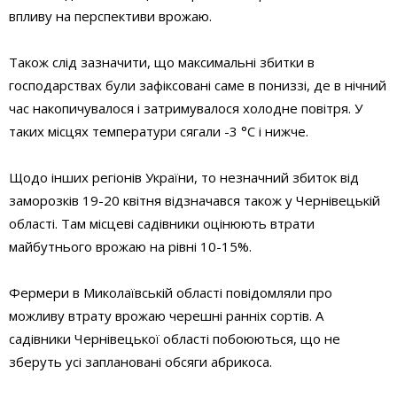
впливу на перспективи врожаю.
Також слід зазначити, що максимальні збитки в
господарствах були зафіксовані саме в пониззі, де в нічний
час накопичувалося і затримувалося холодне повітря. У
таких місцях температури сягали -3 °С і нижче.
Щодо інших регіонів України, то незначний збиток від
заморозків 19-20 квітня відзначався також у Чернівецькій
області. Там місцеві садівники оцінюють втрати
майбутнього врожаю на рівні 10-15%.
Фермери в Миколаївській області повідомляли про
можливу втрату врожаю черешні ранніх сортів. А
садівники Чернівецької області побоюються, що не
зберуть усі заплановані обсяги абрикоса.