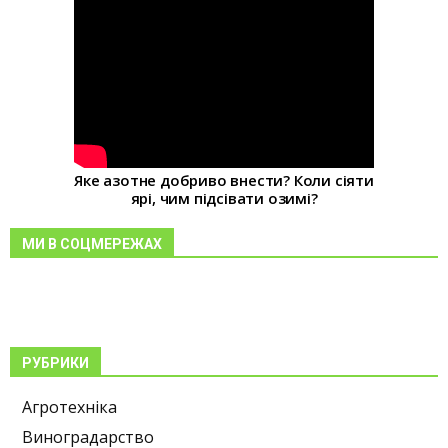
Яке азотне добриво внести? Коли сіяти
ярі, чим підсівати озимі?
МИ В СОЦМЕРЕЖАХ
РУБРИКИ
Агротехніка
Виноградарство