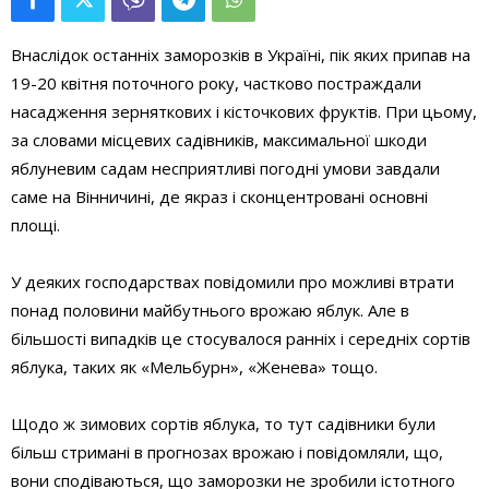
Внаслідок останніх заморозків в Україні, пік яких припав на
19-20 квітня поточного року, частково постраждали
насадження зерняткових і кісточкових фруктів. При цьому,
за словами місцевих садівників, максимальної шкоди
яблуневим садам несприятливі погодні умови завдали
саме на Вінничині, де якраз і сконцентровані основні
площі.
У деяких господарствах повідомили про можливі втрати
понад половини майбутнього врожаю яблук. Але в
більшості випадків це стосувалося ранніх і середніх сортів
яблука, таких як «Мельбурн», «Женева» тощо.
Щодо ж зимових сортів яблука, то тут садівники були
більш стримані в прогнозах врожаю і повідомляли, що,
вони сподіваються, що заморозки не зробили істотного