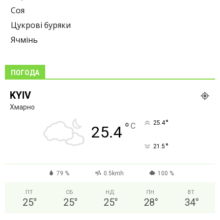
Соя
Цукрові буряки
Ячмінь
ПОГОДА
KYIV
Хмарно
°
25.4
°
C
25.4
°
21.5
79 %
0.5kmh
100 %
ПТ
СБ
НД
ПН
ВТ
25
°
25
°
25
°
28
°
34
°