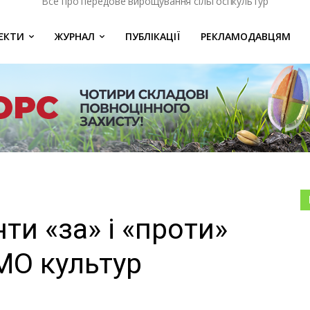
Все про передове вирощування сільгоспкультур
ЄКТИ
ЖУРНАЛ
ПУБЛІКАЦІЇ
РЕКЛАМОДАВЦЯМ
ти «за» і «проти»
МО культур