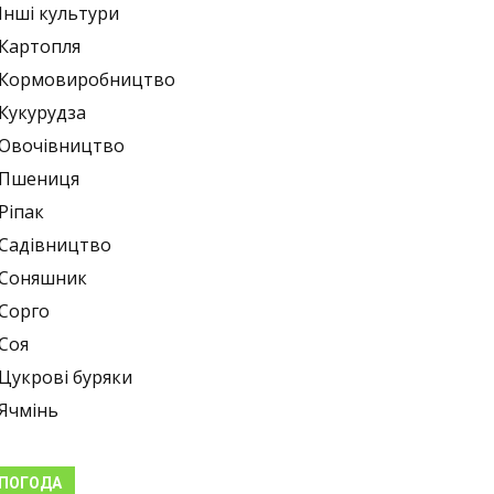
Інші культури
Картопля
Кормовиробництво
Кукурудза
Овочівництво
Пшениця
Ріпак
Садівництво
Соняшник
Сорго
Соя
Цукрові буряки
Ячмінь
ПОГОДА