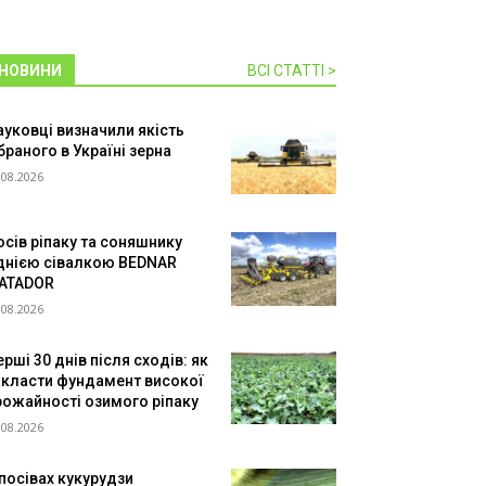
НОВИНИ
ВСІ СТАТТІ >
ауковці визначили якість
браного в Україні зерна
.08.2026
осів ріпаку та соняшнику
днією сівалкою BEDNAR
ATADOR
.08.2026
рші 30 днів після сходів: як
акласти фундамент високої
рожайності озимого ріпаку
.08.2026
 посівах кукурудзи