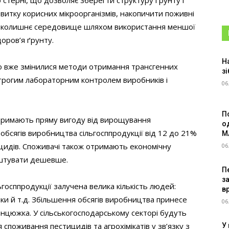
 стерні, що дозволяє зберегти структуру ґрунту і
итку корисних мікроорганізмів, накопичити поживні
авколишнє середовище шляхом використання меншої
доров’я ґрунту.
Н
то вже змінилися методи отримання трансгенних
зі
строгим лабораторним контролем виробників і
06
П
римають пряму вигоду від вирощування
о
бсягів виробництва сільгосппродукції від 12 до 21%
M
ицидів. Споживачі також отримають економічну
06
коштувати дешевше.
Пе
з
госппродукції залучена велика кількість людей:
в
ики й т.д. Збільшення обсягів виробництва принесе
06
нцюжка. У сільськогосподарському секторі будуть
 споживання пестицидів та агрохімікатів у зв’язку з
У