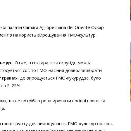
ої палати Cámara Agropecuaria del Oriente Оскар
ментів на користь вирощування ГМО-культур.
льтур
.
Отже, з гектара сільгоспугідь можна
стосується сої, то ГМО-насіння дозволяє зібрати
 У країнах, де вирощується ГМО-кукурудза, було
 на 5-25%.
ництва не потрібно розширювати посівні площі та
дя.
отовці ґрунту для вирощування ГМО-культур оранка,