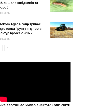
обільшало шкідників та
вороб
.08.2026
 Tekom Agro Group триває
дготовка ґрунту під посів
ультур врожаю-2027
.08.2026
Яке азотне добриво внести? Коли сіяти