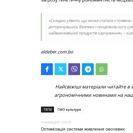
«Складно уявити, що може статися з появою тр
доторкнувшись безпеки і продовольчого суве
найважливіших продуктів харчування», – каже
eldeber.com
Найсвіжіші матеріали читайте в 
агрономічними новинами на наші
ТЕГИ
ГМО культури
попередня стаття
Оптимізація системи живлення овочевих