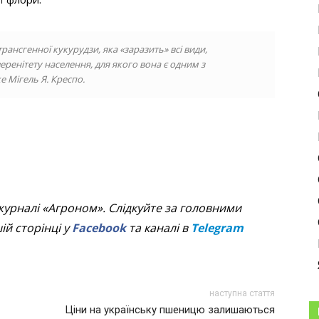
ансгенної кукурудзи, яка «заразить» всі види,
ренітету населення, для якого вона є одним з
 Мігель Я. Креспо.
.bo
журналі «Агроном». Слідкуйте за головними
й сторінці у
Facebook
та каналі в
Telegram
наступна стаття
Ціни на українську пшеницю залишаються