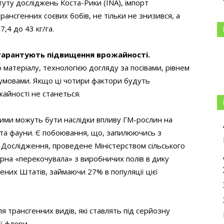
уту досліджень Коста-Рики (INA), імпорт
рансгенних соєвих бобів, не тільки не знизився, а
,4 до 43 кг/га.
е гарантують підвищення врожайності.
 матеріалу, технологією догляду за посівами, рівнем
 умовами. Якщо ці чотири фактори будуть
айності не станеться.
ми можуть бути наслідки впливу ГМ-рослин на
 та фауни. Є побоювання, що, запилюючись з
. Дослідження, проведене Міністерством сільського
на «перекочувала» з виробничих полів в дику
ених Штатів, займаючи 27% в популяції цієї
я трансгенних видів, які ставлять під серйозну
ї флори.