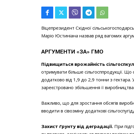
Віцепрезидент Східної сільськогосподарськ
Маріо Юстиніана назвав ряд вагомих аргу
АРГУМЕНТИ «ЗА» ГМО
Підвищиться врожайність сільгоспку
отримувати більше сільгосппродукції. Що 
додатково від 1,9 до 2,9 тонни з гектара.
зареєстровано збільшення її виробництва
Важливо, що для зростання обсягів вироб
вводити в сівозміну додаткові сільгоспугід
Захист ґрунту від деградації.
При підг