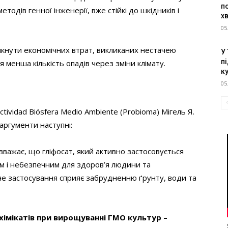
п
одів генної інженерії, вже стійкі до шкідників і
х
05
икнути економічних втрат, викликаних нестачею
У
пі
я менша кількість опадів через зміни клімату.
к
05
tividad Biósfera Medio Ambiente (Probioma) Мігель Я.
аргументи наступні:
вважає, що гліфосат, який активно застосовується
м і небезпечним для здоров’я людини та
е застосування сприяє забрудненню ґрунту, води та
хімікатів при вирощуванні ГМО культур –