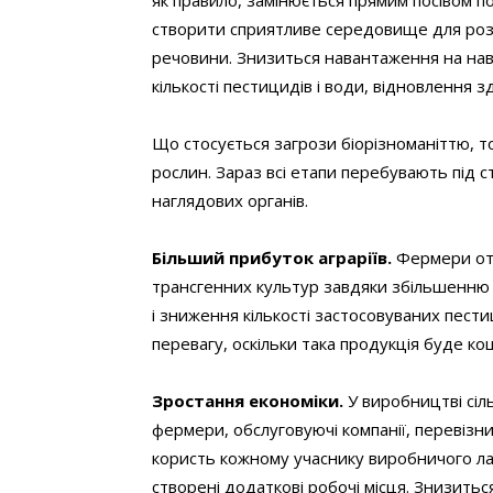
як правило, замінюється прямим посівом по
створити сприятливе середовище для розв
речовини. Знизиться навантаження на н
кількості пестицидів і води, відновлення з
Що стосується загрози біорізноманіттю, 
рослин. Зараз всі етапи перебувають під 
наглядових органів.
Більший прибуток аграріїв.
Фермери от
трансгенних культур завдяки збільшенню о
і зниження кількості застосовуваних пест
перевагу, оскільки така продукція буде 
Зростання економіки.
У виробництві сіль
фермери, обслуговуючі компанії, перевізн
користь кожному учаснику виробничого ла
створені додаткові робочі місця. Знизиться