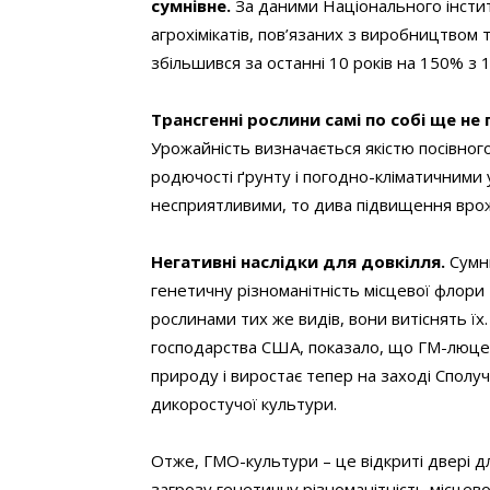
сумнівне.
За даними Національного інстит
агрохімікатів, пов’язаних з виробництвом т
збільшився за останні 10 років на 150% з 17
Трансгенні рослини самі по собі ще н
Урожайність визначається якістю посівного
родючості ґрунту і погодно-кліматичними
несприятливими, то дива підвищення врож
Негативні наслідки для довкілля.
Сумни
генетичну різноманітність місцевої флори
рослинами тих же видів, вони витіснять їх
господарства США, показало, що ГМ-люцер
природу і виростає тепер на заході Сполуч
дикоростучої культури.
Отже, ГМО-культури – це відкриті двері дл
загрозу генетичну різноманітність місцево