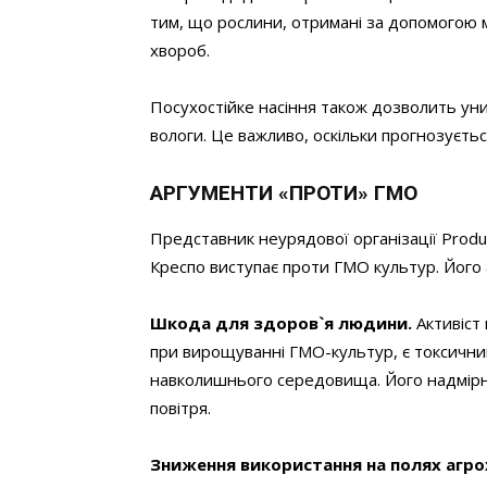
тим, що рослини, отримані за допомогою мет
хвороб.
Посухостійке насіння також дозволить ун
вологи. Це важливо, оскільки прогнозуєтьс
АРГУМЕНТИ
«
ПРОТИ
»
ГМО
Представник неурядової організації Produc
Креспо виступає проти ГМО культур. Його 
Шкода для здоров`я людини.
Активіст 
при вирощуванні ГМО-культур, є токсични
навколишнього середовища. Його надмірн
повітря.
Зниження використання на полях агро