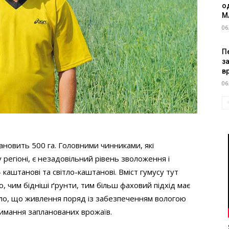
о
M
06
Пе
з
в
06
новить 500 га. Головними чинниками, які
егіоні, є незадовільний рівень зволоження і
 каштанові та світло-каштанові. Вміст гумусу тут
, чим бідніші ґрунти, тим більш фаховий підхід має
ло, що живлення поряд із забезпеченням вологою
римання запланованих врожаїв.