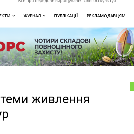
Все про передове вирощування сільгоспкультур
ЄКТИ
ЖУРНАЛ
ПУБЛІКАЦІЇ
РЕКЛАМОДАВЦЯМ
стеми живлення
ур