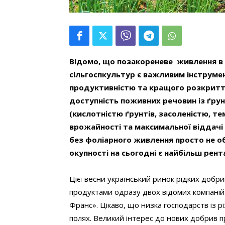
Відомо, що позакореневе живлення в 
сільгоспкультур є важливим інструме
продуктивністю та кращого розкриття
доступність поживних речовин із ґру
(кислотністю ґрунтів, засоленістю, те
врожайності та максимальної віддачі
без фоліарного живлення просто не об
окупності на сьогодні є найбільш рен
Цієї весни український ринок рідких добр
продуктами одразу двох відомих компаній
Франс». Цікаво, що низка господарств із рі
полях. Великий інтерес до нових добрив п