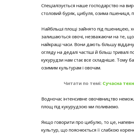
Спеціалізується наше господарство на вир
столовий буряк, цибуля, озима пшениця, пр
Найбільші площі зайнято під пшеницею, 
залишаються овочі, незважаючи на те, що 
найкращі часи. Вони дають більшу віддачу
огляду на дедалі частіші й більш тривалі 
кукурудзи нам стає все складніше. Тому ба
озимим культурам і овочам.
Читати по темі:
Сучасна техн
Водночас інтенсивне овочівництво неможли
площ під кукурудзою ми поливаємо.
Якщо говорити про цибулю, то це, напевн
культур, що пояснюється її слабкою коре