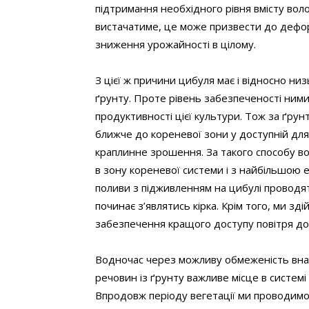
підтримання необхідного рівня вмісту воло
вистачатиме, це може призвести до деформ
зниження урожайності в цілому.
З цієї ж причини цибуля має і відносно н
ґрунту. Проте рівень забезпеченості ними 
продуктивності цієї культури. Тож за ґр
ближче до кореневої зони у доступній дл
краплинне зрошення. За такого способу 
в зону кореневої системи і з найбільшою 
поливи з підживленням на цибулі проводять
починає з’являтись кірка. Крім того, ми з
забезпечення кращого доступу повітря до 
Водночас через можливу обмеженість внас
речовин із ґрунту важливе місце в систем
Впродовж періоду вегетації ми проводимо