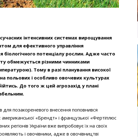
сучасних інтенсивних системах вирощування
нтом для ефективного управління
 біологічного потенціалу рослин. Адже часто
нту обмежується різними чинниками
мпературою). Тому в разі планування високої
 на польових і особливо овочевих культурах
ійтись. До того ж цей агрозахід у плані
табельним.
ив для позакореневого внесення поповнився
: американської «Брендт» і французької «Фертіплюс
зних регіонів України вже випробовує їх на своїх
роявляють і овочівники, адже в овочівництві