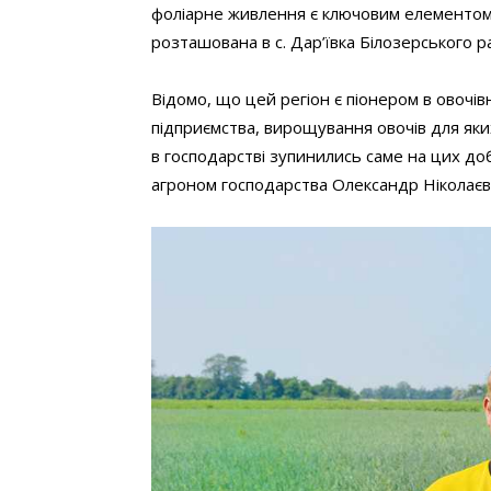
фоліарне живлення є ключовим елементом т
розташована в с. Дар’ївка Білозерського р
Відомо, що цей регіон є піонером в овочі
підприємства, вирощування овочів для яки
в господарстві зупинились саме на цих доб
агроном господарства Олександр Ніколаєв