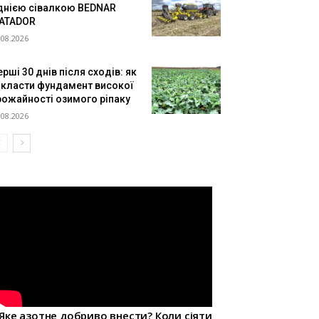
днією сівалкою BEDNAR
ATADOR
.08.2026
рші 30 днів після сходів: як
акласти фундамент високої
рожайності озимого ріпаку
.08.2026
Яке азотне добриво внести? Коли сіяти