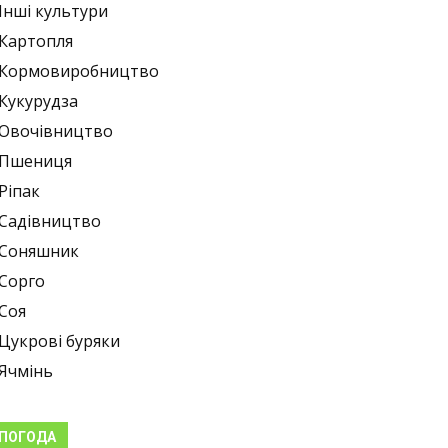
Інші культури
Картопля
Кормовиробництво
Кукурудза
Овочівництво
Пшениця
Ріпак
Садівництво
Соняшник
Сорго
Соя
Цукрові буряки
Ячмінь
ПОГОДА