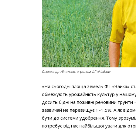
Олександр Ніколаєв, агроном ФГ «Чайка»
«На сьогодні площа земель ФГ «Чайка» ста
обмежують урожайність культур у нашому р
досить бідні на поживні речовини ґрунти –
зазвичай не перевищує 1–1,5%. А як відомо
бути до системи удобрення. Тому зрозумі
потребує від нас найбільшої уваги для от