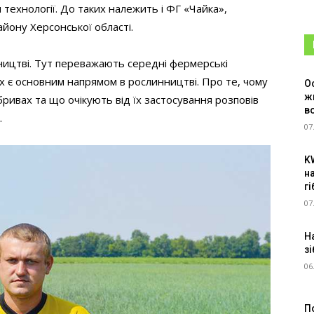
ехнології. До таких належить і ФГ «Чайка»,
айону Херсонської області.
вництві. Тут переважають середні фермерські
х є основним напрямом в рослинництві. Про те, чому
О
ж
ривах та що очікують від їх застосування розповів
в
.
07
K
н
г
07
Н
зі
06
П