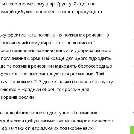
ги в кореневмісному шарі ґрунту. Якщо її не
ацій цибулин, погіршення якості продукції та
изьку ефективність поглинання поживних речовин із
рослин у якісному виразі є основою високої
унтового живлення важливо вносити добрива якомога
я поглинання формі. Найкраще для цього підходить
вода та поживні речовини надходять безпосередньо
ефективністю використовуються рослинами. Такі
 у нас кожних 2–3 дні, як тільки на поверхні ґрунту
дійснюємо міжрядний обробіток рослин для
коренів рослин.
лідок різних чинників доступності поживних
і удобрення цибулі займає також фоліарне живлення.
 до 10 таких підтримуючих позакореневих