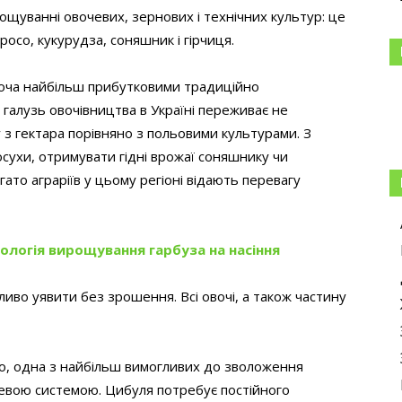
ощуванні овочевих, зернових і технічних культур: це
осо, кукурудза, соняшник і гірчиця.
хоча найбільш прибутковими традиційно
галузь овочівництва в Україні переживає не
 з гектара порівняно з польовими культурами. З
посухи, отримувати гідні врожаї соняшнику чи
гато аграріїв у цьому регіоні відають перевагу
ологія вирощування гарбуза на насіння
во уявити без зрошення. Всі овочі, а також частину
о, одна з найбільш вимогливих до зволоження
невою системою. Цибуля потребує постійного