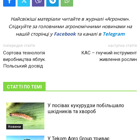
Найсвіжіші матеріали читайте в журналі «Агроном».
Слідкуйте за головними агрономічними новинами на
нашій сторінці у
Facebook
та каналі в
Telegram
попередня стаття
наступна стаття
Сортова технологія
КАС – гнучкий інструмент
виробництва яблук.
живлення рослин
Польський досвід
СТАТТІ ПО ТЕМІ
У посівах кукурудзи побільшало
шкідників та хвороб
Новини
У Tekom Agro Group триває