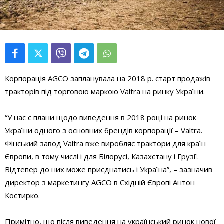
Корпорація AGCO запланувала на 2018 р. старт продажів
тракторів під торговою маркою Valtra на ринку України.
“У нас є плани щодо виведення в 2018 році на ринок
України одного з основних брендів корпорації – Valtra.
Фінський завод Valtra вже виробляє трактори для країн
Європи, в тому числі і для Білорусі, Казахстану і Грузії.
Відтепер до них може приєднатись і Україна”, – зазначив
директор з маркетингу AGCO в Східній Європі Антон
Костирко.
Примітно, що після виведення на український ринок нової