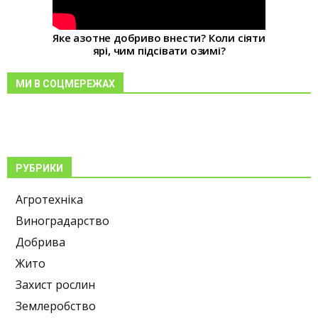
Яке азотне добриво внести? Коли сіяти
ярі, чим підсівати озимі?
МИ В СОЦМЕРЕЖАХ
РУБРИКИ
Агротехніка
Виноградарство
Добрива
Жито
Захист рослин
Землеробство