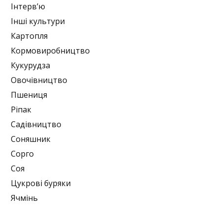
Інтерв’ю
Інші культури
Картопля
Кормовиробництво
Кукурудза
Овочівництво
Пшениця
Ріпак
Садівництво
Соняшник
Сорго
Соя
Цукрові буряки
Ячмінь