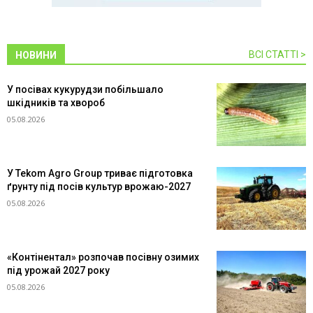
ВСІ СТАТТІ >
НОВИНИ
У посівах кукурудзи побільшало
шкідників та хвороб
05.08.2026
У Tekom Agro Group триває підготовка
ґрунту під посів культур врожаю-2027
05.08.2026
«Контінентал» розпочав посівну озимих
під урожай 2027 року
05.08.2026