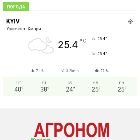
ПОГОДА
KYIV
Уривчасті Хмари
°
25.4
°
C
25.4
°
25.4
71 %
3.2kmh
27 %
ЧТ
ПТ
СБ
НД
ПН
40
°
38
°
24
°
25
°
25
°