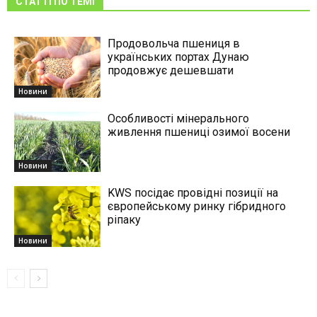
СТАТТІ ПО ТЕМІ
Продовольча пшениця в
українських портах Дунаю
продовжує дешевшати
Новини
Особливості мінерального
живлення пшениці озимої восени
Новини
KWS посідає провідні позиції на
європейському ринку гібридного
ріпаку
Новини