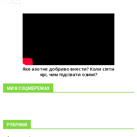
Яке азотне добриво внести? Коли сіяти
ярі, чим підсівати озимі?
МИ В СОЦМЕРЕЖАХ
РУБРИКИ