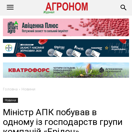
Головна
Новини
Новини
Міністр АПК побував в
одному із господарств групи
компаній «Ерідон»