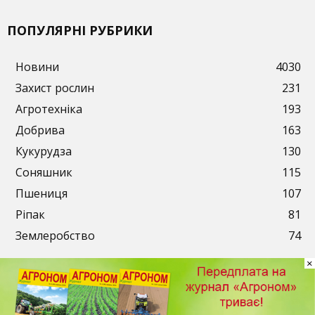
ПОПУЛЯРНІ РУБРИКИ
Новини
4030
Захист рослин
231
Агротехніка
193
Добрива
163
Кукурудза
130
Соняшник
115
Пшениця
107
Ріпак
81
Землеробство
74
×
Публікації
Рекламодавцям
Передплата
Контакти