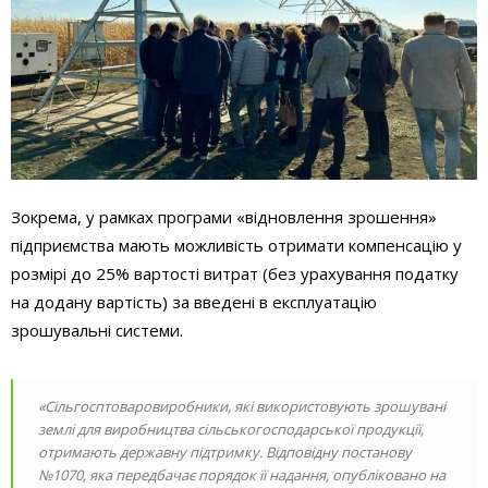
Зокрема, у рамках програми «відновлення зрошення»
підприємства мають можливість отримати компенсацію у
розмірі до 25% вартості витрат (без урахування податку
на додану вартість) за введені в експлуатацію
зрошувальні системи.
«Сільгосптоваровиробники, які використовують зрошувані
землі для виробництва сільськогосподарської продукції,
отримають державну підтримку. Відповідну постанову
№1070, яка передбачає порядок її надання, опубліковано на