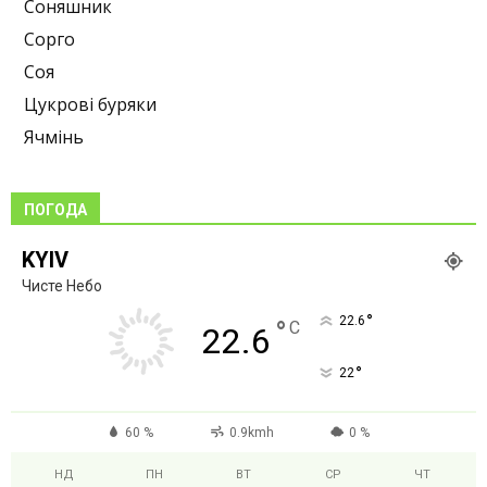
Соняшник
Сорго
Соя
Цукрові буряки
Ячмінь
ПОГОДА
KYIV
Чисте Небо
°
22.6
°
C
22.6
°
22
60 %
0.9kmh
0 %
НД
ПН
ВТ
СР
ЧТ