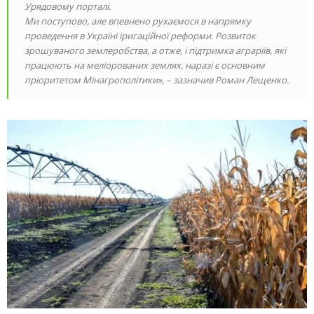
Урядовому порталі.
Ми поступово, але впевнено рухаємося в напрямку
проведення в Україні іригаційної реформи. Розвиток
зрошуваного землеробства, а отже, і підтримка аграріїв, які
працюють на меліорованих землях, наразі є основним
пріоритетом Мінагрополітики», – зазначив Роман Лещенко.