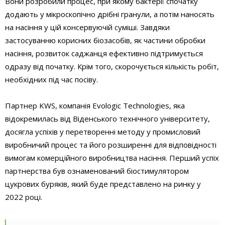
Вони розробили процес, при якому бактерії спочатку
додають у мікроскопічно дрібні гранули, а потім наносять
на насіння у цій консервуючій суміші. Завдяки
застосуванню корисних біозасобів, як частини обробки
насіння, розвиток саджанця ефективно підтримується
одразу від початку. Крім того, скорочується кількість робіт,
необхідних під час посіву.
Партнер KWS, компанія Evologic Technologies, яка
відокремилась від Віденського технічного університету,
досягла успіхів у перетворенні методу у промисловий
виробничий процес та його розширенні для відповідності
вимогам комерційного виробництва насіння. Перший успіх
партнерства був ознаменований біостимулятором
цукрових буряків, який буде представлено на ринку у
2022 році.