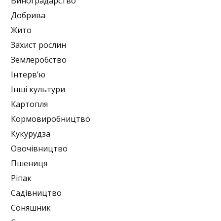
Виноградарство
Добрива
Жито
Захист рослин
Землеробство
Інтерв’ю
Інші культури
Картопля
Кормовиробництво
Кукурудза
Овочівництво
Пшениця
Ріпак
Садівництво
Соняшник