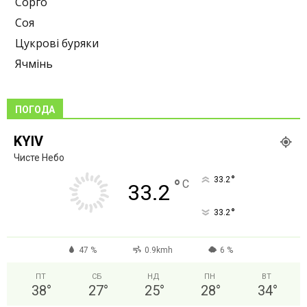
Сорго
Соя
Цукрові буряки
Ячмінь
ПОГОДА
KYIV
Чисте Небо
°
33.2
°
C
33.2
°
33.2
47 %
0.9kmh
6 %
ПТ
СБ
НД
ПН
ВТ
38
°
27
°
25
°
28
°
34
°