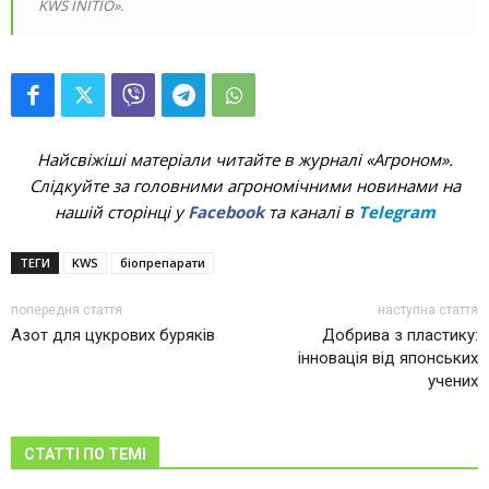
KWS INITIO».
Найсвіжіші матеріали читайте в журналі «Агроном».
Слідкуйте за головними агрономічними новинами на
нашій сторінці у
Facebook
та каналі в
Telegram
ТЕГИ
KWS
біопрепарати
попередня стаття
наступна стаття
Азот для цукрових буряків
Добрива з пластику:
інновація від японських
учених
СТАТТІ ПО ТЕМІ