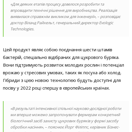
«Для деяких етапів процесу довелося розробити та
впровадити технічні рішення для виробництва. Реалізація
виявилася справжнім викликом для інженерії», – розповідає
доктор Віланд Райхельт, генеральний директор Evologic
Technologies.
Цей продукт являє собою поєднання шести штамів
бактерій, спеціально відібраних для цукрового буряка.
Вони підтримують розвиток молодих рослин і потенціал
врожаю у стресових умовах, таких як посуха або холод.
Гібриди з цією новою технологією будуть доступні для
посіву у 2022 році спершу в європейських країнах.
«В результаті інтенсивної спільної науково-дослідної роботи
ми вперше можемо запропонувати фермерам конкретний
біологічний засіб захисту цукрових буряків у формі засобу
обробки насіння», – пояснює Йорг Філіппс, керівник Бізнес-