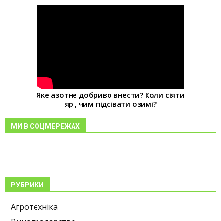
Яке азотне добриво внести? Коли сіяти
ярі, чим підсівати озимі?
МИ В СОЦМЕРЕЖАХ
РУБРИКИ
Агротехніка