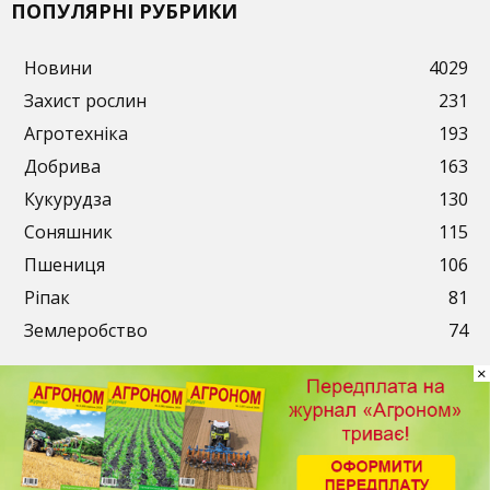
ПОПУЛЯРНІ РУБРИКИ
Новини
4029
Захист рослин
231
Агротехніка
193
Добрива
163
Кукурудза
130
Соняшник
115
Пшениця
106
Ріпак
81
Землеробство
74
×
Публікації
Рекламодавцям
Передплата
Контакти
© 2003-2026. ТОВ «АгроМедіа». Всі права захищені