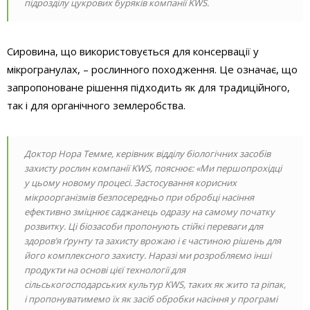
підрозділу цукрових буряків компанії KWS.
Сировина, що використовується для консервації у
мікрогранулах, – рослинного походження. Це означає, що
запропоноване рішення підходить як для традиційного,
так і для органічного землеробства.
Доктор Нора Темме, керівник відділу біологічних засобів
захисту рослин компанії KWS, пояснює: «Ми першопрохідці
у цьому новому процесі. Застосування корисних
мікроорганізмів безпосередньо при обробці насіння
ефективно зміцнює саджанець одразу на самому початку
розвитку. Ці біозасоби пропонують стійкі переваги для
здоров’я ґрунту та захисту врожаю і є частиною рішень для
його комплексного захисту. Наразі ми розробляємо інші
продукти на основі цієї технології для
сільськогосподарських культур KWS, таких як жито та ріпак,
і пропонуватимемо їх як засіб обробки насіння у програмі