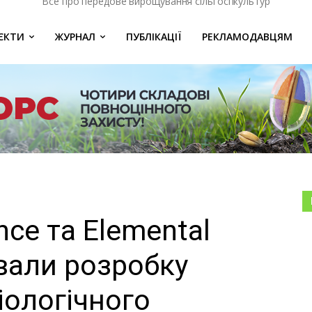
Все про передове вирощування сільгоспкультур
ЄКТИ
ЖУРНАЛ
ПУБЛІКАЦІЇ
РЕКЛАМОДАВЦЯМ
nce та Elemental
вали розробку
іологічного