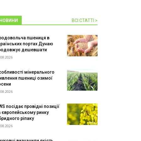
НОВИНИ
ВСІ СТАТТІ >
родовольча пшениця в
країнських портах Дунаю
родовжує дешевшати
.08.2026
собливості мінерального
ивлення пшениці озимої
осени
.08.2026
WS посідає провідні позиції
а європейському ринку
ібридного ріпаку
.08.2026
ауковці визначили якість