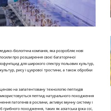
медико-біологічна компанія, яка розробляє нові
олосили про розширення своєї багаторічної
біофунгіцид для широкого спектру польових культур,
 культур, рису і цукрової тростини, а також обробки
іцензію на запатентовану технологію пептидів
ї використовується пептид натурального походження
ення патогенів в рослини, активує імунну систему і
 грибного походження, таких як азіатська іржа сої,