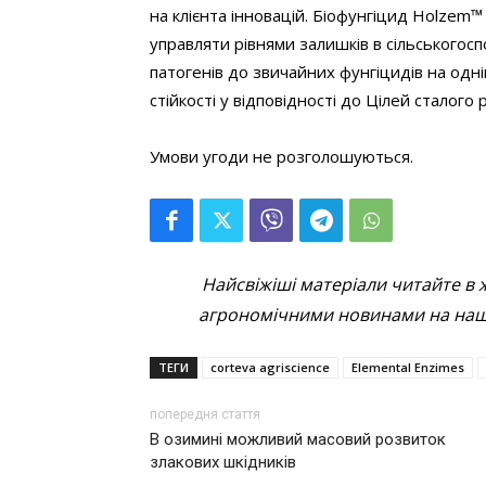
на клієнта інновацій. Біофунгіцид Holzem
управляти рівнями залишків в сільськогос
патогенів до звичайних фунгіцидів на одні
стійкості у відповідності до Цілей сталого 
Умови угоди не розголошуються.
Найсвіжіші матеріали читайте в 
агрономічними новинами на наші
ТЕГИ
corteva agriscience
Elemental Enzimes
попередня стаття
В озимині можливий масовий розвиток
злакових шкідників