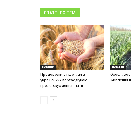
СТАТТІ ПО ТЕМІ
Новини
Новини
Продовольча пшениця в
Особливост
українських портах Дунаю
живлення п
продовжує дешевшати