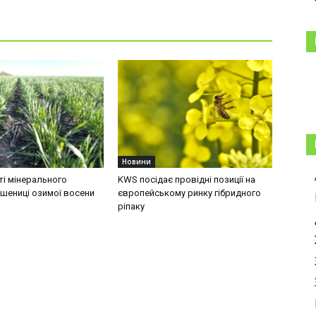
Новини
і мінерального
KWS посідає провідні позиції на
шениці озимої восени
європейському ринку гібридного
ріпаку