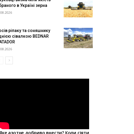
браного в Україні зерна
.08.2026
осів ріпаку та соняшнику
днією сівалкою BEDNAR
ATADOR
.08.2026
Яке азотне добриво внести? Коли сіяти