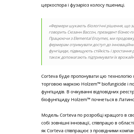
церкоспора і фузаріоз колосу пшениці.
«Фермери шукають біологічні рішення, що за
говорить Сюзанн Вассон, президент бізнес-пла
Працюючи з Elemental Enzymes, ми продовж
фермерам отримувати доступ до інноваційни
фунгіциди, підвищують стійкість і зростанн
також допомагають підтримувати їх врожайніс
Corteva буде пропонувати цю технологію я
торговою маркою Holzem™ biofungicide і п
фунгіцидів. В очікуванні відповідних реєс
біофунгіциду Holzem™ почнеться в Латинсь
Модель Corteva по розробці кращого в сво
собі зовнішні інновації, співпрацю в облас
як Corteva співпрацює з провідними компа