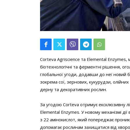
Corteva Agriscience та Elemental Enzymes, 
біотехнологічні та ферментні рішення, ог
глобальної угоди, додавши до неї новий 
зокрема сої, зернових, кукурудзи, олійних
дерну та декоративних рослин.
За угодою Corteva отримує ексклюзивну л
Elemental Enzymes. У новому механізмі ді
з 22 амінокислот, який попереджає проникн
допомагає рослинам захищатися від хвороб