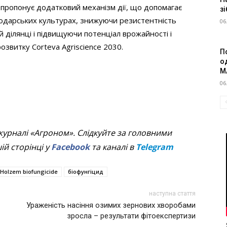
™ пропонує додатковий механізм дії, що допомагає
зі
подарських культурах, знижуючи резистентність
06
й ділянці і підвищуючи потенціал врожайності і
розвитку Corteva Agriscience 2030.
П
о
M
06
журналі «Агроном». Слідкуйте за головними
й сторінці у
Facebook
та каналі в
Telegram
Holzem biofungicide
біофунгіцид
наступна стаття
Ураженість насіння озимих зернових хворобами
зросла – результати фітоекспертизи