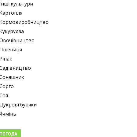
Інші культури
Картопля
Кормовиробництво
Кукурудза
Овочівництво
Пшениця
Ріпак
Садівництво
Соняшник
Сорго
Соя
Цукрові буряки
Ячмінь
ПОГОДА