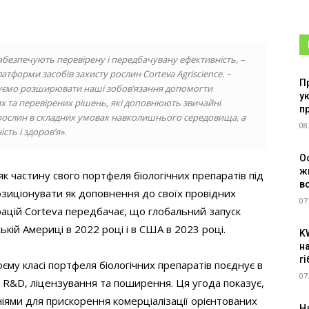
безпечують перевірену і передбачувану ефективність, –
тформи засобів захисту рослин Corteva Agriscience. –
П
уємо розширювати наші зобов’язання допомогти
у
х та перевірених рішень, які доповнюють звичайні
п
я рослин в складних умовах навколишнього середовища, а
08
ть і здоров’я».
О
ж
к частину свого портфеля біологічних препаратів під
в
озиціонувати як доповнення до своїх провідних
07
трацій Corteva передбачає, що глобальний запуск
кій Америці в 2022 році і в США в 2023 році.
K
н
г
єму класі портфеля біологічних препаратів поєднує в
07
ті R&D, ліцензування та поширення. Ця угода показує,
ніями для прискорення комерціалізації орієнтованих
Н