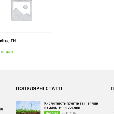
біта, ТН
ти далі
ПОПУЛЯРНІ СТАТТІ
П
Кислотність грунтів та її вплив
на живлення рослин
ня
25.11.2016
Добрива