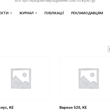
Все про передове вирощування сільгоспкультур
ЄКТИ
ЖУРНАЛ
ПУБЛІКАЦІЇ
РЕКЛАМОДАВЦЯМ
лус, КЕ
Вареон 520, КЕ