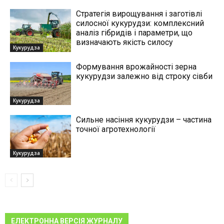
Стратегія вирощування і заготівлі
силосної кукурудзи: комплексний
аналіз гібридів і параметри, що
визначають якість силосу
Кукурудза
Формування врожайності зерна
кукурудзи залежно від строку сівби
Кукурудза
Сильне насіння кукурудзи – частина
точної агротехнології
Кукурудза
ЕЛЕКТРОННА ВЕРСІЯ ЖУРНАЛУ