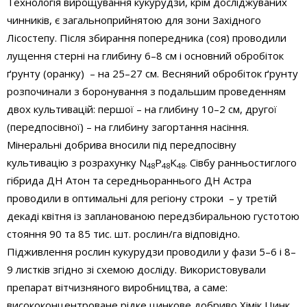
Технологія вирощування кукурудзи, крім досліджуваних
чинників, є загальноприйнятою для зони Західного
Лісостепу. Після збирання попередника (соя) проводили
лущення стерні на глибину 6–8 см і основний обробіток
ґрунту (оранку) – на 25–27 см. Весняний обробіток ґрунту
розпочинали з боронування з подальшим проведенням
двох культивацій: першої – на глибину 10–2 см, другої
(передпосівної) – на глибину загортання насіння.
Мінеральні добрива вносили під передпосівну
культивацію з розрахунку N
P
K
. Сівбу ранньостиглого
48
48
48
гібрида ДН Атон та середньораннього ДН Астра
проводили в оптимальні для регіону строки – у третій
декаді квітня із запланованою передзбиральною густотою
стояння 90 та 85 тис. шт. рослин/га відповідно.
Підживлення рослин кукурудзи проводили у фази 5–6 і 8–
9 листків згідно зі схемою досліду. Використовували
препарат вітчизняного виробництва, а саме:
висококонцентроване рідке цинкове добриво Хімік Цинк