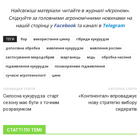
Найсвіжіші матеріали читайте в журналі «Агроном».
Слідкуйте за головними агрономічними новинами на
нашій сторінці у
Facebook
та каналі в
Telegram
ТЕГИ
бор
використання цинку
гібриди кукурудзи
допосівна обробка
живлення кукурудзи
живлення рослин
застосування мікродобрив
марганець
мідь
обробка насіння
підживлення кукурудзи
позакореневе підживлення
сучасні агротехнології
цинк
попередня стаття
наступна стаття
Силосна кукурудза: старт
«Контінентал» впроваджує
сезону має бути з точним
нову стратегію вибору
розрахунком
сидератів
СТАТТІ ПО ТЕМІ