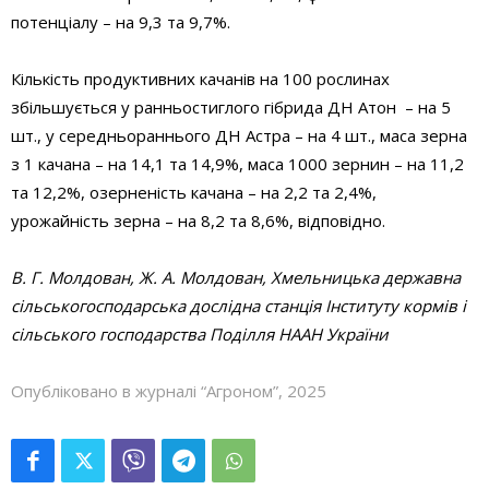
потенціалу – на 9,3 та 9,7%.
Кількість продуктивних качанів на 100 рослинах
збільшується у ранньостиглого гібрида ДН Атон – на 5
шт., у середньораннього ДН Астра – на 4 шт., маса зерна
з 1 качана – на 14,1 та 14,9%, маса 1000 зернин – на 11,2
та 12,2%, озерненість качана – на 2,2 та 2,4%,
урожайність зерна – на 8,2 та 8,6%, відповідно.
В. Г. Молдован, Ж. А. Молдован, Хмельницька державна
сільськогосподарська дослідна станція Інституту кормів і
сільського господарства Поділля НААН України
Опубліковано в журналі “Агроном”, 2025