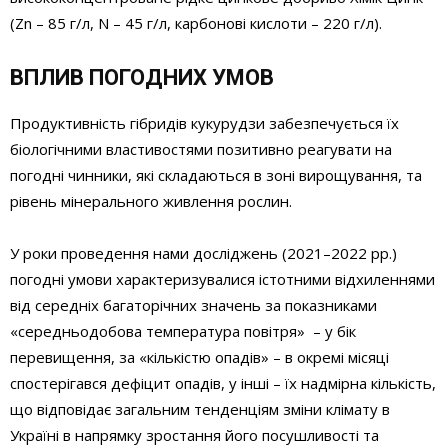
(Zn – 85 г/л, N – 45 г/л, карбонові кислоти – 220 г/л).
ВПЛИВ ПОГОДНИХ УМОВ
Продуктивність гібридів кукурудзи забезпечується їх
біологічними властивостями позитивно реагувати на
погодні чинники, які складаються в зоні вирощування, та
рівень мінерального живлення рослин.
У роки проведення нами досліджень (2021–2022 рр.)
погодні умови характеризувалися істотними відхиленнями
від середніх багаторічних значень за показниками
«середньодобова температура повітря» – у бік
перевищення, за «кількістю опадів» – в окремі місяці
спостерігався дефіцит опадів, у інші – їх надмірна кількість,
що відповідає загальним тенденціям зміни клімату в
Україні в напрямку зростання його посушливості та