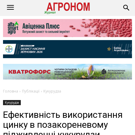
Головна
Публікації
Кукурудза
Кукурудза
Ефективність використання
цинку в позакореневому
підживленні кукурудзи