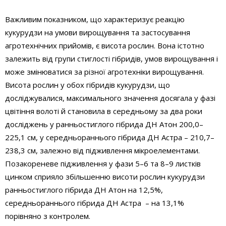
Важливим показником, що характеризує реакцію
кукурудзи на умови вирощування та застосування
агротехнічних прийомів, є висота рослин. Вона істотно
залежить від групи стиглості гібридів, умов вирощування і
може змінюватися за різної агротехніки вирощування.
Висота рослин у обох гібридів кукурудзи, що
досліджувалися, максимального значення досягала у фазі
цвітіння волоті й становила в середньому за два роки
досліджень у ранньостиглого гібрида ДН Атон 200,0–
225,1 см, у середньораннього гібрида ДН Астра – 210,7–
238,3 см, залежно від підживлення мікроелементами.
Позакореневе підживлення у фази 5–6 та 8–9 листків
цинком сприяло збільшенню висоти рослин кукурудзи
ранньостиглого гібрида ДН Атон на 12,5%,
середньораннього гібрида ДН Астра – на 13,1%
порівняно з контролем.