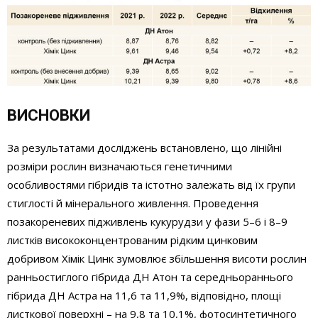
ВИСНОВКИ
За результатами досліджень встановлено, що лінійні
розміри рослин визначаються генетичними
особливостями гібридів та істотно залежать від їх групи
стиглості й мінерального живлення. Проведення
позакореневих підживлень кукурудзи у фази 5–6 і 8–9
листків висококонцентрованим рідким цинковим
добривом Хімік Цинк зумовлює збільшення висоти рослин
ранньостиглого гібрида ДН Атон та середньораннього
гібрида ДН Астра на 11,6 та 11,9%, відповідно, площі
листкової поверхні – на 9,8 та 10,1%, фотосинтетичного