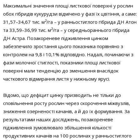
Максимальні значення площі листкової поверхні у рослин
обох гібридів кукурудзи відмічено у фазі їх цвітіння, а саме:
2
31,57–34,67 тис. м
/га – у ранньостиглого гібрида ДН Атон
2
та 33,59–36,99 тис. м
/га – у середньораннього гібрида
ДН Астра. Позакореневе підживлення цинком
забезпечило зростання цього показника порівняно з
контролем на 9,8 і 10,1% відповідно. Надалі, починаючи з
фази молочної стиглості, показники площі листкової
поверхні мали тенденцію до зменшення внаслідок
часткового відмирання листя у нижньому ярусі.
Відомо, що дефіцит цинку призводить не тільки до
сповільнення росту рослин через скорочення міжвузлів,
зниження озерненості качанів, а й до їх формування. За
результатами наших досліджень, позакореневе
підживлення зумовлювало збільшення кількості
продуктивних качанів на 100 рослинах у ранньостиглого