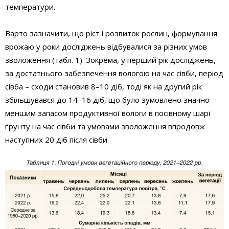
температури.
Варто зазначити, що ріст і розвиток рослин, формування
врожаю у роки досліджень відбувалися за різних умов
зволоження (табл. 1). Зокрема, у перший рік досліджень,
за достатнього забезпечення вологою на час сівби, період
сівба – сходи становив 8–10 діб, тоді як на другий рік
збільшувався до 14–16 діб, що було зумовлено значно
меншим запасом продуктивної вологи в посівному шарі
ґрунту на час сівби та умовами зволоження впродовж
наступних 20 діб після сівби.