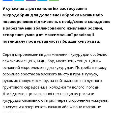
У сучасних агротехнологіях застосування
мікродобрив для допосівної обробки насіння або
позакореневих підживлень є невід’ємною складовою
в забезпеченні збалансованого живлення рослин,
створення умов для максимальної реалізації
потенціалу продуктивності гібридів кукурудзи.
Серед мікроелементів для живлення кукурудзи особливо
важливими є цинк, мідь, бор, марганець тощо. Цинк –
основний мікроелемент для кукурудзи. Потреба в ньому
особливо зростає за високого вмісту в ґрунті гумусу,
рухомих сполук фосфору, за нейтрального та лужного
ґрунтового середовища, холодної та вологої погоди.
Досліджено, що за значної нестачі цинку рослини
кукурудзи сповільнюють ріст через скорочення міжвузлів,
знижується озерненість качанів або ж вони взагалі не