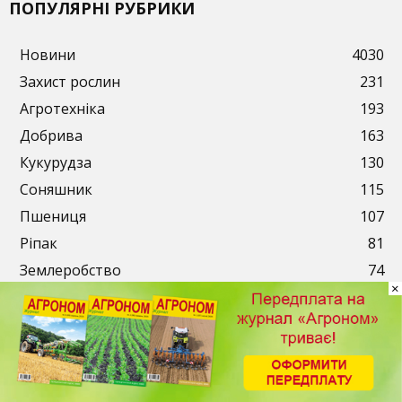
ПОПУЛЯРНІ РУБРИКИ
Новини
4030
Захист рослин
231
Агротехніка
193
Добрива
163
Кукурудза
130
Соняшник
115
Пшениця
107
Ріпак
81
Землеробство
74
×
Публікації
Рекламодавцям
Передплата
Контакти
© 2003-2026. ТОВ «АгроМедіа». Всі права захищені