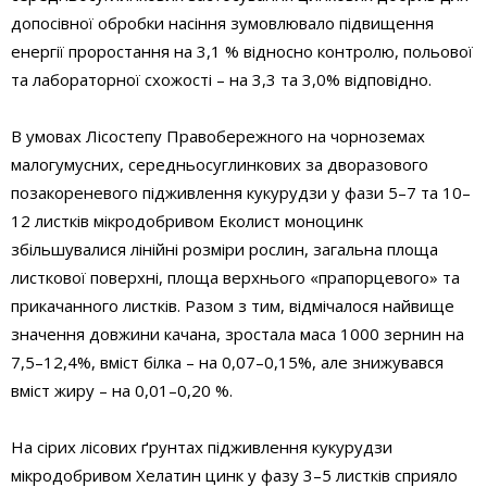
допосівної обробки насіння зумовлювало підвищення
енергії проростання на 3,1 % відносно конт­ролю, польової
та лабораторної схожості – на 3,3 та 3,0% відповідно.
В умовах Лісостепу Правобережного на чорноземах
малогумусних, середньосуглинкових за дворазового
позакореневого підживлення кукурудзи у фази 5–7 та 10–
12 листків мікродобривом Еколист моноцинк
збільшувалися лінійні розміри рослин, загальна площа
листкової поверхні, площа верхнього «прапорцевого» та
прикачанного листків. Разом з тим, відмічалося найвище
значення довжини качана, зростала маса 1000 зернин на
7,5–12,4%, вміст білка – на 0,07–0,15%, але знижувався
вміст жиру – на 0,01–0,20 %.
На сірих лісових ґрунтах підживлення кукурудзи
мікродобривом Хелатин цинк у фазу 3–5 листків сприяло