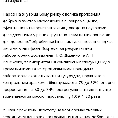
зав’язуються.
Наразі на внутрішньому ринку є велика пропозиція
добрив із вмістом мікроелементів, зокрема цинку,
ефективність використання яких доведена науковими
дослідженнями у різних ґрунтово-­кліматичних зонах, як
для допосівної обробки насіння, так і для внесення під час
сівби чи в інші фази. Зокрема, за результатами
лабораторних досліджень Н. О. Діденко та А. П.
Ранського, за використання комплексних сполук цинку з
ароматичними та гетероциклічними тіоамідами
лабораторна схожість насіння кукурудзи, порівняно з
контрольним зразком, збільшувалася з 73 до 82%, енергія
проростання – з 80 до 84%, рістрегулівна активність, що
визначалася за масою паростків, – у 1,09–1,20 раза.
У Лівобережному Лісостепу на чорноземах типових
середньосуглинкових застосування цинкових добрив для