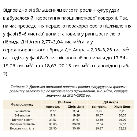
Відповідно зі збільшенням висоти рослин кукурудзи
відбувалося й наростання площі листкової поверхні. Так,
на час проведення першого позакореневого підживлення
у фазі (5–6 листків) вона становила у ранньостиглого
2
гібрида ДН Атон 2,77–3,04 тис. м
/га, а у
2
середньораннього гібрида ДН Астра – 2,95–3,25 тис. м
/
га, тоді як у фазі 8–9 листків вона збільшилася до 17,54–
2
2
19,26 тис. м
/га та 18,67–20,13 тис. м
/га відповідно (табл.
2).