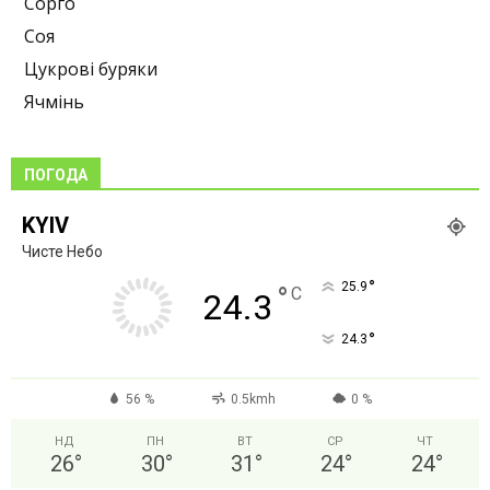
Сорго
Соя
Цукрові буряки
Ячмінь
ПОГОДА
KYIV
Чисте Небо
°
25.9
°
C
24.3
°
24.3
56 %
0.5kmh
0 %
НД
ПН
ВТ
СР
ЧТ
26
°
30
°
31
°
24
°
24
°