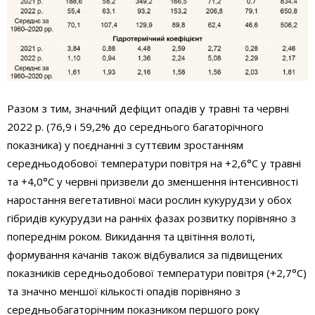
Разом з тим, значний дефіцит опадів у травні та червні
2022 р. (76,9 і 59,2% до середнього багаторічного
показника) у поєднанні з суттєвим зростанням
середньодобової температури повітря на +2,6°С у травні
та +4,0°С у червні призвели до зменшення інтенсивності
наростання вегетативної маси рослин кукурудзи у обох
гібридів кукурудзи на ранніх фазах розвитку порівняно з
попереднім роком. Викидання та цвітіння волоті,
формування качанів також відбувалися за підвищених
показників середньодобової температури повітря (+2,7°С)
та значно меншої кількості опадів порівняно з
середньобагаторічним показником першого року