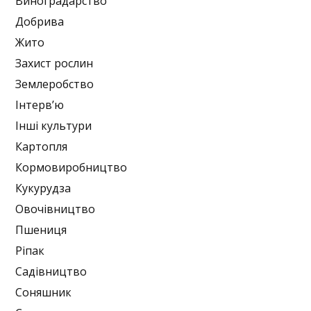
Виноградарство
Добрива
Жито
Захист рослин
Землеробство
Інтерв’ю
Інші культури
Картопля
Кормовиробництво
Кукурудза
Овочівництво
Пшениця
Ріпак
Садівництво
Соняшник