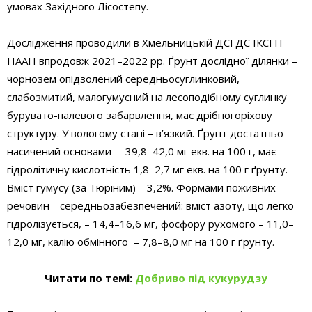
умовах Західного Лісостепу.
Дослідження проводили в Хмельницькій ДСГДС ІКСГП
НААН впродовж 2021–2022 рр. Ґрунт дослідної ділянки –
чорнозем опідзолений середньосуглинковий,
слабозмитий, малогумусний на лесоподібному суглинку
бурувато-­палевого забарвлення, має дрібногоріхову
структуру. У вологому стані – в’язкий. Ґрунт достатньо
насичений основами – 39,8–42,0 мг екв. на 100 г, має
гідролітичну кислотність 1,8–2,7 мг екв. на 100 г ґрунту.
Вміст гумусу (за Тюріним) – 3,2%. Формами поживних
речовин середньозабезпечений: вміст азоту, що легко
гідролізується, – 14,4–16,6 мг, фосфору рухомого – 11,0–
12,0 мг, калію обмінного – 7,8–8,0 мг на 100 г ґрунту.
Читати по темі:
Добриво під кукурудзу