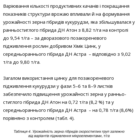
Варіювання кількості продуктивних качанів і покращання
показників структури врожаю впливали й на формування
урожайності зерна гібридів кукурудзи, яка збільшувалася у
ранньостиглого гібрида ДН Атон з 8,82 т/га на контролі
до 9,54 т/га – за дворазового позакореневого
підживлення рослин добривом Хімік Цинк, у
середньораннього гібрида ДН Астра – відповідно з 9,02
т/га до 9,80 т/га.
Загалом використання цинку для позакореневого
підживлення кукурудзи у фази 5–6 та 8–9 листків
забезпечило підвищення урожайності зерна у ранньо­
стиглого гібрида ДН Атон на 0,72 т/га (8,2 %) та у
середньораннього гібрида ДН Астра – на 0,78 т/га (8,6%)
порівняно з контролем (табл. 4).