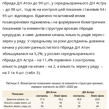
гібрида ДН Атон до 99 шт., у середньораннього ДН Астра
– до 98 шт., тоді як на контролі цей показник становив 94 і
95 шт. відповідно. Відмічено позитивний вплив
позакореневих підживлень і на формування біометричних
показників та елементів структури врожаю гібридів
кукурудзи, а саме: довжини качана, кількість рядів зерен і
зерен у ряду. У середньому за роки досліджень довжина
качана у рослин ранньостиглого гібрида ДН Атон
збільшувалася на 5,2%, у рослин середньораннього
гібрида ДН Астра – на 11,4% порівняно з контролем,
кількість рядів на качані – на 2, а кількість зерен у ряду –
на 3 та 4 шт. (табл. 3).