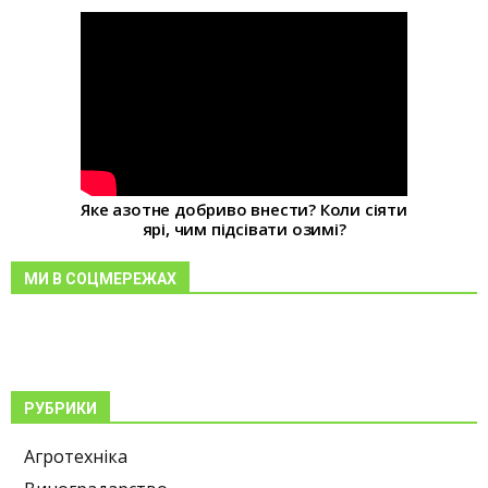
Яке азотне добриво внести? Коли сіяти
ярі, чим підсівати озимі?
МИ В СОЦМЕРЕЖАХ
РУБРИКИ
Агротехніка