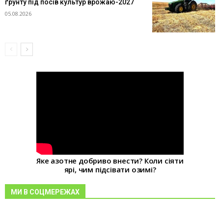
ґрунту під посів культур врожаю-2027
05.08.2026
Яке азотне добриво внести? Коли сіяти
ярі, чим підсівати озимі?
МИ В СОЦМЕРЕЖАХ