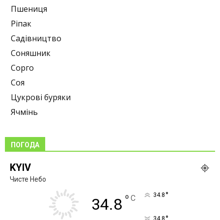
Пшениця
Ріпак
Садівництво
Соняшник
Сорго
Соя
Цукрові буряки
Ячмінь
ПОГОДА
KYIV
Чисте Небо
°
34.8
°
C
34.8
°
34.8