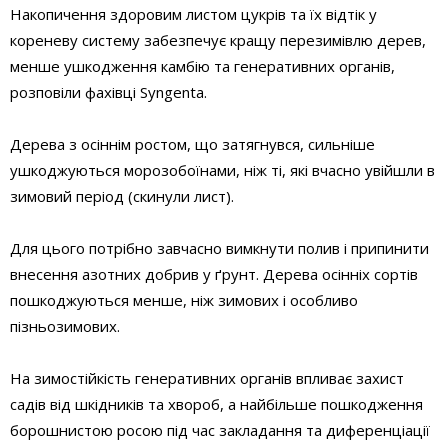
Накопичення здоровим листом цукрів та їх відтік у
кореневу систему забезпечує кращу перезимівлю дерев,
менше ушкодження камбію та генеративних органів,
розповіли фахівці Syngenta.
Дерева з осіннім ростом, що затягнувся, сильніше
ушкоджуються морозобоїнами, ніж ті, які вчасно увійшли в
зимовий період (скинули лист).
Для цього потрібно завчасно вимкнути полив і припинити
внесення азотних добрив у ґрунт. Дерева осінніх сортів
пошкоджуються менше, ніж зимових і особливо
пізньозимових.
На зимостійкість генеративних органів впливає захист
садів від шкідників та хвороб, а найбільше пошкодження
борошнистою росою під час закладання та диференціації