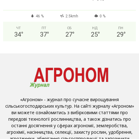
46 %
2.5kmh
0 %
ЧТ
ПТ
СБ
НД
ПН
34
°
37
°
27
°
25
°
29
°
«Агроном» - журнал про сучасне вирощування
сільськогосподарських культур. На сайті журналу «Агроном»
ви можете ознайомитись з вибірковими статтями про
передові технології рослинництва, а також дізнатись про
останні досягнення у сферах агрономії, землеробства,
агрохімії, насінництва, селекції, захисту рослин, удобрення,
агротехніки, зберігання сільгосппродукції та запозичити