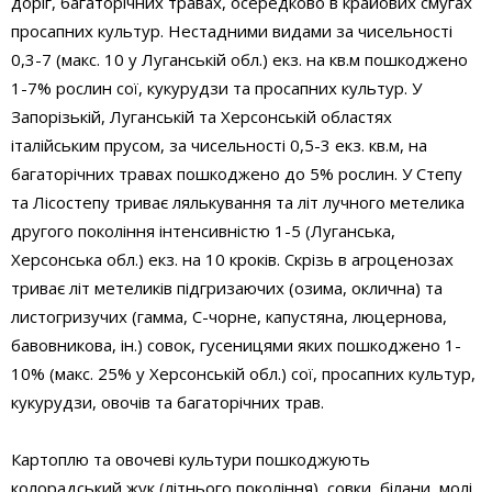
доріг, багаторічних травах, осередково в крайових смугах
просапних культур. Нестадними видами за чисельності
0,3-7 (макс. 10 у Луганській обл.) екз. на кв.м пошкоджено
1-7% рослин сої, кукурудзи та просапних культур. У
Запорізькій, Луганській та Херсонській областях
італійським прусом, за чисельності 0,5-3 екз. кв.м, на
багаторічних травах пошкоджено до 5% рослин. У Степу
та Лісостепу триває лялькування та літ лучного метелика
другого покоління інтенсивністю 1-5 (Луганська,
Херсонська обл.) екз. на 10 кроків. Скрізь в агроценозах
триває літ метеликів підгризаючих (озима, оклична) та
листогризучих (гамма, С-чорне, капустяна, люцернова,
бавовникова, ін.) совок, гусеницями яких пошкоджено 1-
10% (макс. 25% у Херсонській обл.) сої, просапних культур,
кукурудзи, овочів та багаторічних трав.
Картоплю та овочеві культури пошкоджують
колорадський жук (літнього покоління), совки, білани, молі,