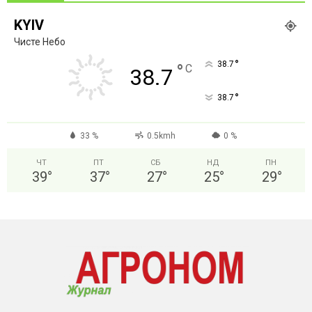
KYIV
Чисте Небо
°
38.7
°
C
38.7
°
38.7
33 %
0.5kmh
0 %
ЧТ
ПТ
СБ
НД
ПН
39
°
37
°
27
°
25
°
29
°