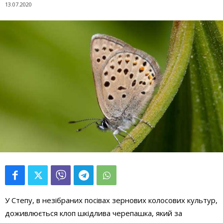
13.07.2020
У Степу, в незібраних посівах зернових колосових культур,
доживлюється клоп шкідлива черепашка, який за