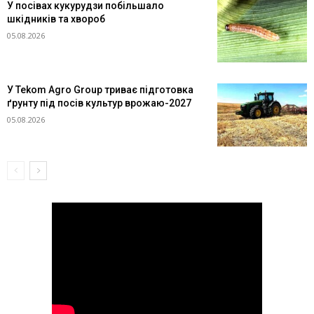
У посівах кукурудзи побільшало
шкідників та хвороб
05.08.2026
У Tekom Agro Group триває підготовка
ґрунту під посів культур врожаю-2027
05.08.2026