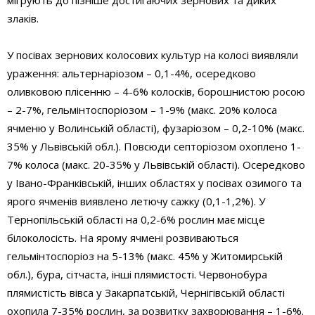
мігрують до пізніше достигаючих зернових та диких
злаків.
У посівах зернових колосових культур на колосі виявляли
ураження: альтернаріозом – 0,1-4%, осередково
оливковою плісенню – 4-6% колосків, борошнистою росою
– 2-7%, гельмінтоспоріозом – 1-9% (макс. 20% колоса
ячменю у Волинській області), фузаріозом – 0,2-10% (макс.
35% у Львівській обл.). Повсюди септоріозом охоплено 1-
7% колоса (макс. 20-35% у Львівській області). Осередково
у Івано-Франківській, інших областях у посівах озимого та
ярого ячменів виявлено летючу сажку (0,1-1,2%). У
Тернопільській області на 0,2-6% рослин має місце
білоколосість. На ярому ячмені розвиваються
гельмінтоспоріоз на 5-13% (макс. 45% у Житомирській
обл.), бура, сітчаста, інші плямистості. Червонобура
плямистість вівса у Закарпатській, Чернігівській області
охопила 7-35% рослин, за розвитку захворювання – 1-6%.