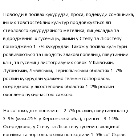
Повсюди в посівах кукурудзи, проса, подекуди соняшника,
інших товстостеблих культур продовжується літ
стеблового кукурудзяного метелика, яйцекладка та
відродження їх гусениць, якими у Степу та Лісостепу
пошкоджено 1-7% кукурудзи. Також у посівах культури
розвиваються та шкодять злакові попелиці, павутинний
кліщ та гусениці листогризучих совок. У Київській,
Луганській, Львівській, Тернопільській областях 1-7%
рослин кукурудзи уражено гельмінтоспоріозом,
осередково у лісостепових областях 1-2% рослин
охоплено пухирчастою сажкою.
На сої шкодять попелиці – 2-7% рослин, павутинні кліщі –
3-9% (макс.25% у Херсонській обл.), трипси – 3-14%.
Осередково, у Степу та Лісостепу гусениці акацієвої
вогнівки та чортополохівки пошкодили 1-5% сої. Скрізь