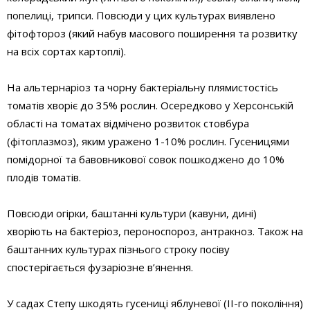
попелиці, трипси. Повсюди у цих культурах виявлено
фітофтороз (який набув масового поширення та розвитку
на всіх сортах картоплі).
На альтернаріоз та чорну бактеріальну плямистостісь
томатів хворіє до 35% рослин. Осередково у Херсонській
області на томатах відмічено розвиток стовбура
(фітоплазмоз), яким уражено 1-10% рослин. Гусеницями
помідорної та бавовникової совок пошкоджено до 10%
плодів томатів.
Повсюди огірки, баштанні культури (кавуни, дині)
хворіють на бактеріоз, пероноспороз, антракноз. Також на
баштанних культурах пізнього строку посіву
спостерігається фузаріозне в’янення.
У садах Степу шкодять гусениці яблуневої (ІІ-го покоління)