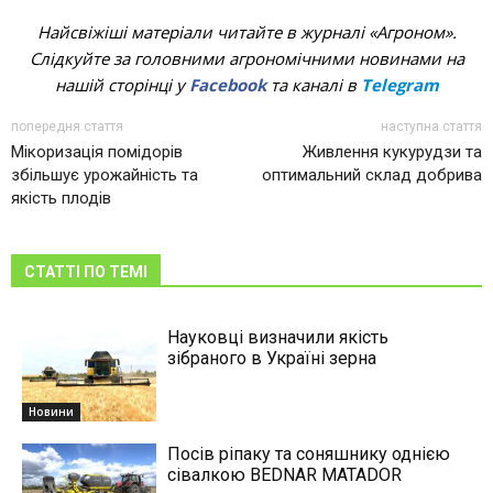
Найсвіжіші матеріали читайте в журналі «Агроном».
Слідкуйте за головними агрономічними новинами на
нашій сторінці у
Facebook
та каналі в
Telegram
попередня стаття
наступна стаття
Мікоризація помідорів
Живлення кукурудзи та
збільшує урожайність та
оптимальний склад добрива
якість плодів
СТАТТІ ПО ТЕМІ
Науковці визначили якість
зібраного в Україні зерна
Новини
Посів ріпаку та соняшнику однією
сівалкою BEDNAR MATADOR