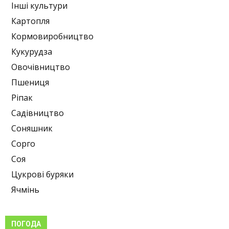
Інші культури
Картопля
Кормовиробництво
Кукурудза
Овочівництво
Пшениця
Ріпак
Садівництво
Соняшник
Сорго
Соя
Цукрові буряки
Ячмінь
ПОГОДА