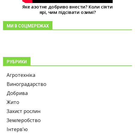
Яке азотне добриво внести? Коли сіяти
ярі, чим підсівати озимі?
МИ В СОЦМЕРЕЖАХ
РУБРИКИ
Агротехніка
Виноградарство
Добрива
Жито
Захист рослин
Землеробство
Інтерв’ю