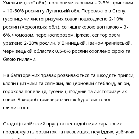
Хмельницької обл.), польовими клопами – 2-5%, трипсами
– 10-50% рослин у Луганській обл. Переважно в Степу,
гусеницями листогризучих совок пошкоджено 2-10%
рослин (Херсонська обл.), соняшниковою вогнівкою – 3-
6%. Фомозом, пероноспорозом, іржею, септоріозом
уражено 2-20% рослин. У Вінницькій, Івано-Франківській,
Чернівецькій областях 0,5-6% рослин охоплено сірою та
білою гнилями.
На багаторічних травах розвиваються та шкодять трипси,
клопи щитники та сліпняки, люцерновий стеблоїд, апіон,
горохова попелиця, гусениці п’ядунів та листогризучих
совок. З хвороб триває розвиток бурої листової
плямистості.
Стадні (італійський прус) та нестадні види саранових
продовжують розвиток на пасовищах, неугіддях, узбіччях