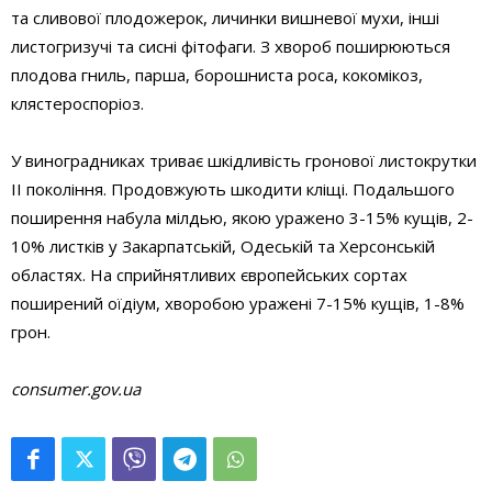
та сливової плодожерок, личинки вишневої мухи, інші
листогризучі та сисні фітофаги. З хвороб поширюються
плодова гниль, парша, борошниста роса, кокомікоз,
клястероспоріоз.
У виноградниках триває шкідливість гронової листокрутки
ІІ покоління. Продовжують шкодити кліщі. Подальшого
поширення набула мілдью, якою уражено 3-15% кущів, 2-
10% листків у Закарпатській, Одеській та Херсонській
областях. На сприйнятливих європейських сортах
поширений оїдіум, хворобою уражені 7-15% кущів, 1-8%
грон.
consumer.gov.ua