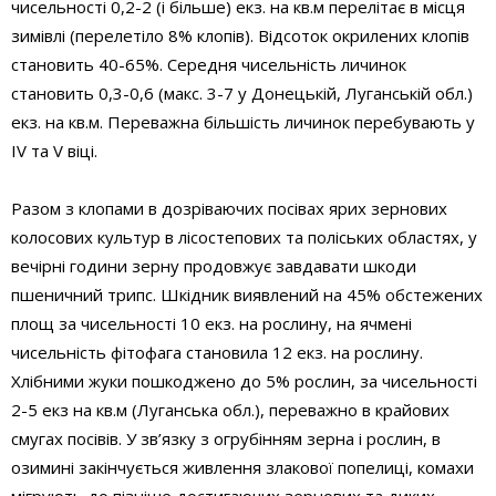
чисельності 0,2-2 (і більше) екз. на кв.м перелітає в місця
зимівлі (перелетіло 8% клопів). Відсоток окрилених клопів
становить 40-65%. Середня чисельність личинок
становить 0,3-0,6 (макс. 3-7 у Донецькій, Луганській обл.)
екз. на кв.м. Переважна більшість личинок перебувають у
ІV та V віці.
Разом з клопами в дозріваючих посівах ярих зернових
колосових культур в лісостепових та поліських областях, у
вечірні години зерну продовжує завдавати шкоди
пшеничний трипс. Шкідник виявлений на 45% обстежених
площ за чисельності 10 екз. на рослину, на ячмені
чисельність фітофага становила 12 екз. на рослину.
Хлібними жуки пошкоджено до 5% рослин, за чисельності
2-5 екз на кв.м (Луганська обл.), переважно в крайових
смугах посівів. У зв’язку з огрубінням зерна і рослин, в
озимині закінчується живлення злакової попелиці, комахи