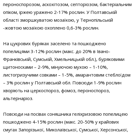
пероноспорозом, аскохітозом, септоріозом, бактеріальним
опіком, іржею уражено 2-17% рослин. У Полтавській
області зморшкуватою мозаїкою, у Тернопільській
-жовтою мозаїкою охоплено 0,6-3% рослин.
На цукрових буряках заселено та пошкоджено
попелицями 3-12% рослин (макс. до 20% в Івано-
Франківській, Сумській, Хмельницькій обл.), буряковими
щитоносками – 2-9%, мінуючою мухою – 1-10%,
листогризучими совками – 1-5%, амарантовим стеблоїдом
– 3% рослин у Полтавській обл. Повсюди 1-9% рослин
хворіють на церкоспороз, фомоз, пероноспороз,
альтернаріоз.
Повсюди на посівах соняшника геліхризовою попелицею
пошкоджено 4-15% рослин (макс. 20-50% у крайових
смугах Запорізької, Миколаївської, Сумської, Херсонської,