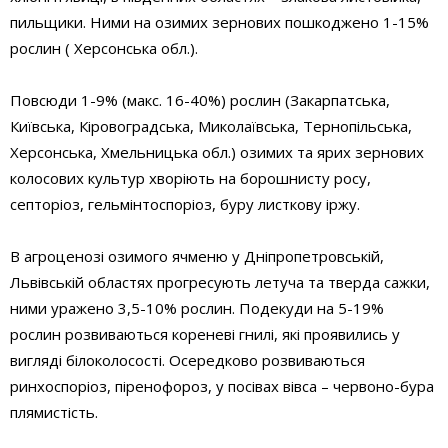
пильщики. Ними на озимих зернових пошкоджено 1-15%
рослин ( Херсонська обл.).
Повсюди 1-9% (макс. 16-40%) рослин (Закарпатська,
Київська, Кіровоградська, Миколаївська, Тернопільська,
Херсонська, Хмельницька обл.) озимих та ярих зернових
колосових культур хворіють на борошнисту росу,
септоріоз, гельмінтоспоріоз, буру листкову іржу.
В агроценозі озимого ячменю у Дніпропетровській,
Львівській областях прогресують летуча та тверда сажки,
ними уражено 3,5-10% рослин. Подекуди на 5-19%
рослин розвиваються кореневі гнилі, які проявились у
вигляді білоколосості. Осередково розвиваються
ринхоспоріоз, піренофороз, у посівах вівса – червоно-бура
плямистість.