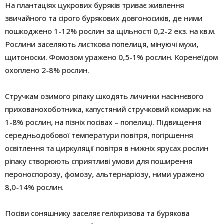
На плантаціях цукрових буряків триває живлення
звичайного та сірого бурякових довгоносиків, де ними
пошкоджено 1-12% рослин за щільності 0,2-2 екз. на кв.м.
Рослини заселяють листкова попелиця, мінуючі мухи,
щитоноски. Фомозом уражено 0,5-1% рослин. Коренеїдом
охоплено 2-8% рослин.
Стручкам озимого ріпаку шкодять личинки насіннєвого
прихованохоботника, капустяний стручковий комарик на
1-8% рослин, на пізніх посівах – попелиці. Підвищення
середньодобової температури повітря, погіршення
освітлення та циркуляції повітря в нижніх ярусах рослин
ріпаку створюють сприятливі умови для поширення
пероноспорозу, фомозу, альтернаріозу, ними уражено
8,0-14% рослин.
Посіви соняшнику заселяє геліхризова та бурякова