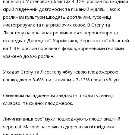
попелиця. У степових областях 4-12% рослин пошкодили
сірий південний довгоносик та піщаний мідляк. Також
рослинам культури шкодять дротяники, гусениці
листогризучих та підгризаючих совок. В Степу та
Лісостепу на рослинах розвивається пероноспороз, в
осередках Донецької, Харківської, Чернігівської областей
на 1-3% рослин проявився фомоз, кореневими гнилями
уражено до 8% рослин.
У садах Степу та Лісостепу яблуневою плодожеркою
пошкоджено 3-6%, пильщиком – 3-13% плодів яблуні.
Сливовим насадженням завдають шкоди гусениці
сливової та східної плодожерок.
Личинки вишневої мухи пошкоджують плоди вишні й
черешні. Масово заселяють дерева сисні шкідники
(попелиці, кліщі).