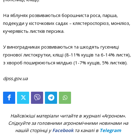
На яблунях розвиваються борошниста роса, парша,
подекуди у кісточкових садах – клястероспоріоз, моніліоз,
кучерявість листків персика.
У виноградниках розвиваються та шкодять гусениці
гронової листокрутки, кліщі (8-11% кущів та 6-14% листя),
з хвороб поширюються мілдью (1-7% кущів, 5% листків).
dpss.gov.ua
Найсвіжіші матеріали читайте в журналі «Агроном».
Слідкуйте за головними агрономічними новинами на
нашій сторінці у
Facebook
та каналі в
Telegram