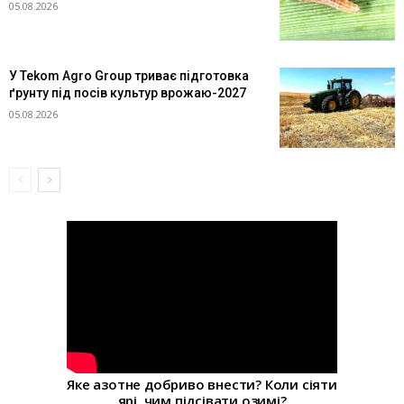
05.08.2026
У Tekom Agro Group триває підготовка
ґрунту під посів культур врожаю-2027
05.08.2026
Яке азотне добриво внести? Коли сіяти
ярі, чим підсівати озимі?