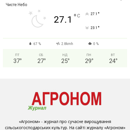
Чисте Небо
°
27.1
°
C
27.1
°
23.1
67 %
2.8kmh
0 %
ПТ
СБ
НД
ПН
ВТ
37
°
27
°
25
°
29
°
24
°
«Агроном» - журнал про сучасне вирощування
сільськогосподарських культур. На сайті журналу «Агроном»