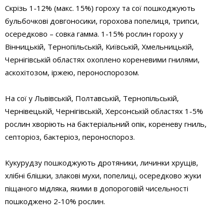
Скрізь 1-12% (макс. 15%) гороху та сої пошкоджують
бульбочкові довгоносики, горохова попелиця, трипси,
осередково – совка гамма. 1-15% рослин гороху у
Вінницькій, Тернопільській, Київській, Хмельницькій,
Чернігівській областях охоплено кореневими гнилями,
аскохітозом, іржею, пероноспорозом.
На сої у Львівській, Полтавській, Тернопільській,
Чернівецькій, Чернігівській, Херсонській областях 1-5%
рослин хворіють на бактеріальний опік, кореневу гниль,
септоріоз, бактеріоз, пероноспороз.
Кукурудзу пошкоджують дротяники, личинки хрущів,
хлібні блішки, злакові мухи, попелиці, осередково жуки
піщаного мідляка, якими в допороговій чисельності
пошкоджено 2-10% рослин.