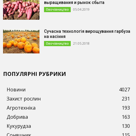
выращивания и рынок сбыта
05.04.2019
Овочівництво
Сучасна технологія вирощування гарбуза
на насіння
21.05.2018
Овочівництво
ПОПУЛЯРНІ РУБРИКИ
Новини
4027
Захист рослин
231
Агротехніка
193
Добрива
163
Кукурудза
130
Соняшник
115