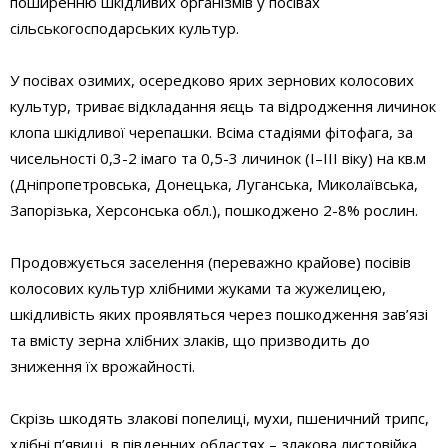
поширенню шкідливих організмів у посівах
сільськогосподарських культур.
У посівах озимих, осередково ярих зернових колосових
культур, триває відкладання яєць та відродження личинок
клопа шкідливої черепашки. Всіма стадіями фітофага, за
чисельності 0,3-2 імаго та 0,5-3 личинок (І–ІІІ віку) на кв.м
(Дніпропетровська, Донецька, Луганська, Миколаївська,
Запорізька, Херсонська обл.), пошкоджено 2-8% рослин.
Продовжується заселення (переважно крайове) посівів
колосових культур хлібними жуками та жужелицею,
шкідливість яких проявляться через пошкодження зав’язі
та вмісту зерна хлібних злаків, що призводить до
зниження їх врожайності.
Скрізь шкодять злакові попелиці, мухи, пшеничний трипс,
хлібні п’явиці, в південних областях – злакова листовійка,