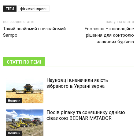
ТЕГИ
фітомоніторинг
попередня стаття
наступна стаття
Такий знайомий і незнайомий
Еволюшн – інноваційне
Sampo
рішення для контролю
злакових бур’янів
СТАТТІ ПО ТЕМІ
Науковці визначили якість
зібраного в Україні зерна
Новини
Посів ріпаку та соняшнику однією
сівалкою BEDNAR MATADOR
Новини