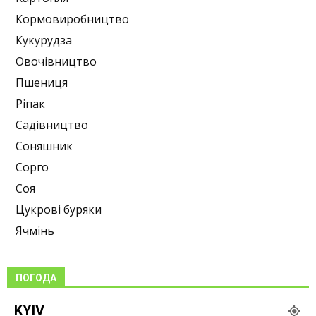
Кормовиробництво
Кукурудза
Овочівництво
Пшениця
Ріпак
Садівництво
Соняшник
Сорго
Соя
Цукрові буряки
Ячмінь
ПОГОДА
KYIV