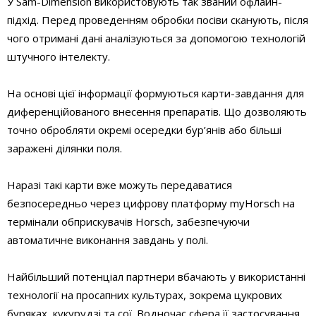
У Sam-Dimension використовують так званий офлайн-
підхід. Перед проведенням обробки посіви сканують, після
чого отримані дані аналізуються за допомогою технологій
штучного інтелекту.
На основі цієї інформації формуються карти-завдання для
диференційованого внесення препаратів. Що дозволяють
точно обробляти окремі осередки бур’янів або більші
заражені ділянки поля.
Наразі такі карти вже можуть передаватися
безпосередньо через цифрову платформу myHorsch на
термінали обприскувачів Horsch, забезпечуючи
автоматичне виконання завдань у полі.
Найбільший потенціал партнери вбачають у використанні
технології на просапних культурах, зокрема цукрових
буряках, кукурудзі та сої. Водночас сфера її застосування