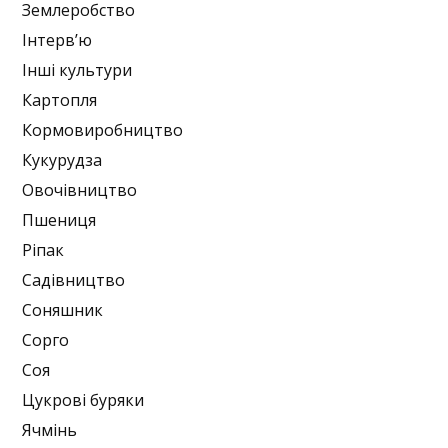
Землеробство
Інтерв’ю
Інші культури
Картопля
Кормовиробництво
Кукурудза
Овочівництво
Пшениця
Ріпак
Садівництво
Соняшник
Сорго
Соя
Цукрові буряки
Ячмінь