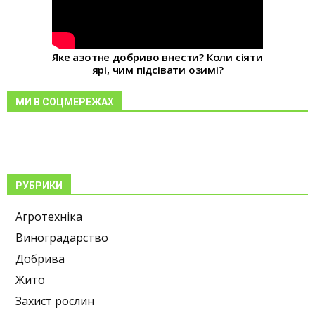
Яке азотне добриво внести? Коли сіяти
ярі, чим підсівати озимі?
МИ В СОЦМЕРЕЖАХ
РУБРИКИ
Агротехніка
Виноградарство
Добрива
Жито
Захист рослин