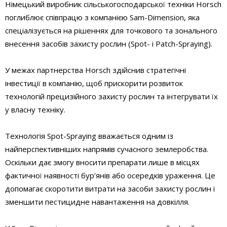
Німецький виробник сільськогосподарської техніки Horsch
поглиблює співпрацю з компанією Sam-Dimension, яка
спеціалізується на рішеннях для точкового та зонального
внесення засобів захисту рослин (Spot- і Patch-Spraying).
У межах партнерства Horsch здійснив стратегічні
інвестиції в компанію, щоб прискорити розвиток
технологій прецизійного захисту рослин та інтегрувати їх
у власну техніку.
Технологія Spot-Spraying вважається одним із
найперспективніших напрямів сучасного землеробства.
Оскільки дає змогу вносити препарати лише в місцях
фактичної наявності бур’янів або осередків ураження. Це
допомагає скоротити витрати на засоби захисту рослин і
зменшити пестицидне навантаження на довкілля.