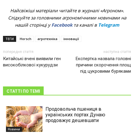
Найсвіжіші матеріали читайте в журналі «Агроном».
Слідкуйте за головними агрономічними новинами на
нашій сторінці у
Facebook
та каналі в
Telegram
ТЕГИ
Horsch
агротехніка
інновації
попередня стаття
наступна стаття
Китайські вчені виявили ген
Експертка назвала головні
високобілкової кукурудзи
причини скорочення площ
під цукровими буряками
СТАТТІ ПО ТЕМІ
Продовольча пшениця в
українських портах Дунаю
продовжує дешевшати
Новини