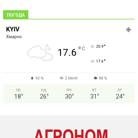
ПОГОДА
KYIV
Хмарно
°
20.9
°
C
17.6
°
17.6
92 %
2.6kmh
88 %
СБ
НД
ПН
ВТ
СР
18
°
26
°
30
°
31
°
24
°