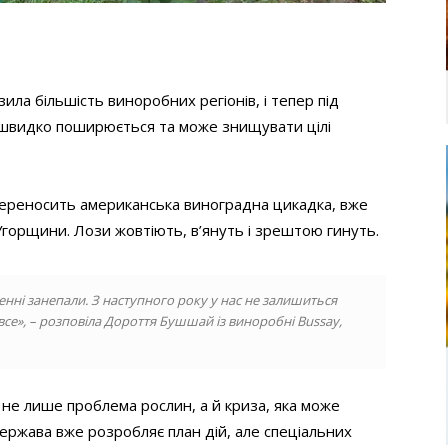
ла більшість виноробних регіонів, і тепер під
 швидко поширюється та може знищувати цілі
у переносить американська виноградна цикадка, вже
Угорщини. Лози жовтіють, в’януть і зрештою гинуть.
ленні занепали. З наступного року у нас не залишиться
се», – розповіла Дороття Бушшай із виноробні Bussay,
не лише проблема рослин, а й криза, яка може
Держава вже розробляє план дій, але спеціальних