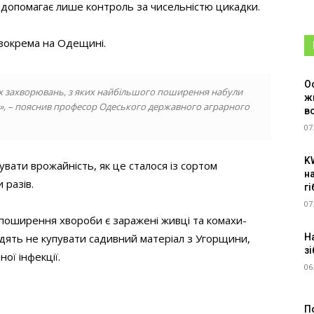
 допомагає лише контроль за чисельністю цикадки.
 зокрема на Одещині.
О
их захворювань, з яких найбільшого поширення набули
ж
и», – пояснив професор Одеського державного аграрного
в
07
K
увати врожайність, як це сталося із сортом
н
 разів.
г
07
поширення хвороби є заражені живці та комахи-
Н
дять не купувати садивний матеріал з Угорщини,
зі
ої інфекції.
06
П