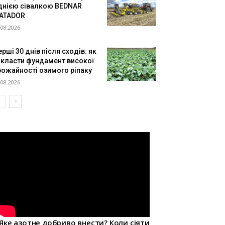
днією сівалкою BEDNAR
ATADOR
.08.2026
рші 30 днів після сходів: як
акласти фундамент високої
рожайності озимого ріпаку
.08.2026
Яке азотне добриво внести? Коли сіяти