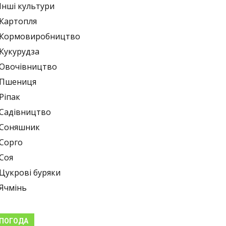
Інші культури
Картопля
Кормовиробництво
Кукурудза
Овочівництво
Пшениця
Ріпак
Садівництво
Соняшник
Сорго
Соя
Цукрові буряки
Ячмінь
ПОГОДА