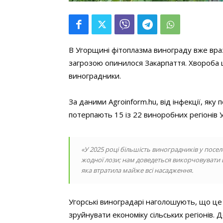
В Угорщині фітоплазма винограду вже врази
загрозою опинилося Закарпаття. Хвороба
виноградники.
За даними Agroinform.hu, від інфекції, як
потерпають 15 із 22 виноробних регіонів 
«У 2025 році більшість виноградників у посе
жодної лози; нам доведеться викорчовувати в
яка втратила майже всі насадження.
Угорські виноградарі наголошують, що це 
зруйнувати економіку сільських регіонів. 