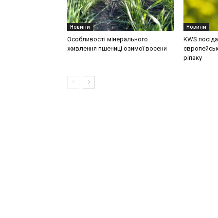
Новини
Новини
Особливості мінерального
KWS посідає
живлення пшениці озимої восени
європейськ
ріпаку