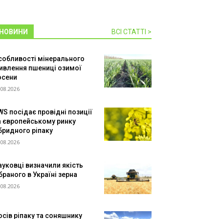
НОВИНИ
ВСІ СТАТТІ >
собливості мінерального
ивлення пшениці озимої
осени
.08.2026
WS посідає провідні позиції
а європейському ринку
ібридного ріпаку
.08.2026
ауковці визначили якість
браного в Україні зерна
.08.2026
осів ріпаку та соняшнику