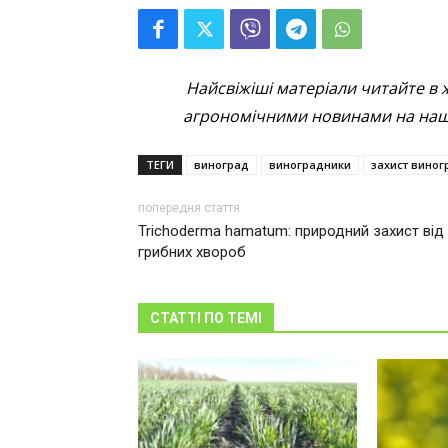
Найсвіжіші матеріали читайте в 
агрономічними новинами на наші
ТЕГИ
виноград
виноградники
захист виног
попередня стаття
Trichoderma hamatum: природний захист від
грибних хвороб
СТАТТІ ПО ТЕМІ