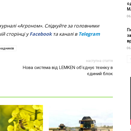
о
M
06
журналі «Агроном». Слідкуйте за головними
Пе
й сторінці у
Facebook
та каналі в
Telegram
з
в
06
радників
наступна стаття
Нова система від LEMKEN об’єднує техніку в
єдиний блок