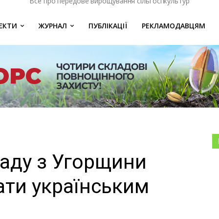
Все про передове вирощування сільгоспкультур
ЄКТИ
ЖУРНАЛ
ПУБЛІКАЦІЇ
РЕКЛАМОДАВЦЯМ
аду з Угорщини
ти українським