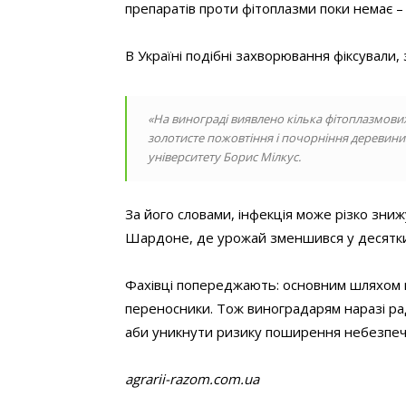
препаратів проти фітоплазми поки немає –
В Україні подібні захворювання фіксували,
«На винограді виявлено кілька фітоплазмов
золотисте пожовтіння і почорніння деревин
університету Борис Мілкус.
За його словами, інфекція може різко зниж
Шардоне, де урожай зменшився у десятки
Фахівці попереджають: основним шляхом 
переносники. Тож виноградарям наразі ра
аби уникнути ризику поширення небезпечн
agrarii-razom.com.ua