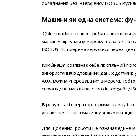
обладнання без інтерфейсу ISOBUS мусило
Машини як одна система: функ
iQblue machine connect робить вирішальни
машин у віртуальну мережу, незалежно ві
ISOBUS. Вся мережа керується через цент
Комбінація розпізнає себе як спільний при
використання відповідних даних датчиків у 
AUX, можна «передавати» в мережі, тобто
спочатку не мають власного інтерфейсу I
В результаті оператор отримує єдину ін
управління та автоматичну документацію.
Для щоденної роботи це означає єдине ме