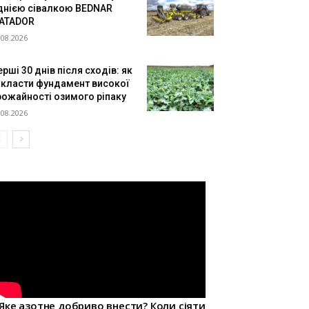
днією сівалкою BEDNAR
ATADOR
.08.2026
рші 30 днів після сходів: як
акласти фундамент високої
рожайності озимого ріпаку
.08.2026
Яке азотне добриво внести? Коли сіяти