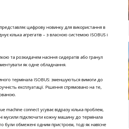
N представляє цифрову новинку для використання в
нує кілька агрегатів – з власною системою ISOBUS і
лкою та розкидачем насіння сидератів або гранул
ментувати як одне обладнання.
иного термінала ISOBUS: зменшуються вимоги до
учність експлуатації. Рішення спрямовано на те,
рованою.
ue machine connect усуває відразу кілька проблем,
ачі мусили підключати кожну машину до термінала
часто були обмежені одним пристроєм, тоді як навісне