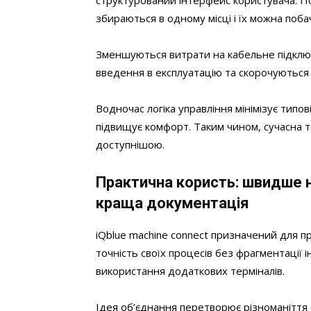
структурований інтерфейс користувача. П
збираються в одному місці і їх можна поб
Зменшуються витрати на кабельне підклю
введення в експлуатацію та скорочуються 
Водночас логіка управління мінімізує типо
підвищує комфорт. Таким чином, сучасна т
доступнішою.
Практична користь: швидше н
краща документація
iQblue machine connect призначений для пр
точність своїх процесів без фрагментації 
використання додаткових терміналів.
Ідея об’єднання перетворює різноманіття 