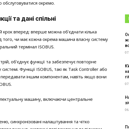
 обслуговуватися окремо.
ції та дані спільні
й крок вперед: вперше можна об’єднати кілька
О
д того, чи має кожна окрема машина власну систему
ж
в
ральний термінал ISOBUS.
07
стрій, об’єднує функції та забезпечує повторне
K
системі. Функції ISOBUS, такі як Task Controller або
н
 передавати іншим компонентам, навіть якщо вони
г
SOBUS.
07
Н
телектуальну машину, включаючи центральне
зі
06
ню, синхронізовані налаштування та чітко
П