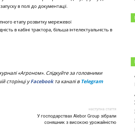
запуску в полі до документації.
пного етапу розвитку мережевої
ність в кабіні трактора, більша інтелектуальність в
журналі «Агроном». Слідкуйте за головними
й сторінці у
Facebook
та каналі в
Telegram
наступна стаття
У господарствах Alebor Group зібрали
соняшник з високою урожайністю