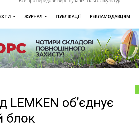
Все про передове вирощування сільгоспкультур
ЄКТИ
ЖУРНАЛ
ПУБЛІКАЦІЇ
РЕКЛАМОДАВЦЯМ
ід LEMKEN об’єднує
й блок