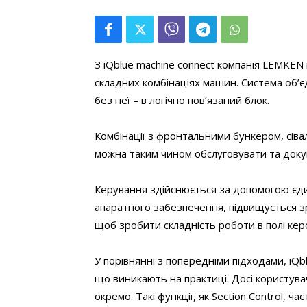
З iQblue machine connect компанія LEMKE
складних комбінаціях машин. Система об’єд
без неї – в логічно пов’язаний блок.
Комбінації з фронтальними бункером, сіва
можна таким чином обслуговувати та доку
Керування здійснюється за допомогою єд
апаратного забезпечення, підвищується зр
щоб зробити складність роботи в полі ке
У порівнянні з попередніми підходами, iQbl
що виникають на практиці. Досі користув
окремо. Такі функції, як Section Control, 