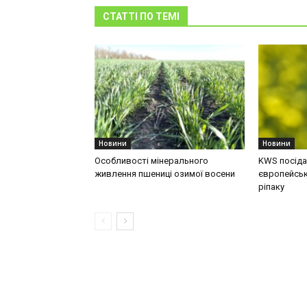
СТАТТІ ПО ТЕМІ
Новини
Новини
Особливості мінерального
KWS посідає
живлення пшениці озимої восени
європейськ
ріпаку