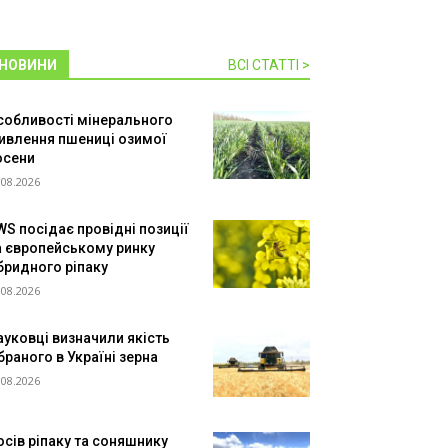
НОВИНИ
ВСІ СТАТТІ >
собливості мінерального
ивлення пшениці озимої
осени
.08.2026
WS посідає провідні позиції
а європейському ринку
ібридного ріпаку
.08.2026
ауковці визначили якість
браного в Україні зерна
.08.2026
осів ріпаку та соняшнику