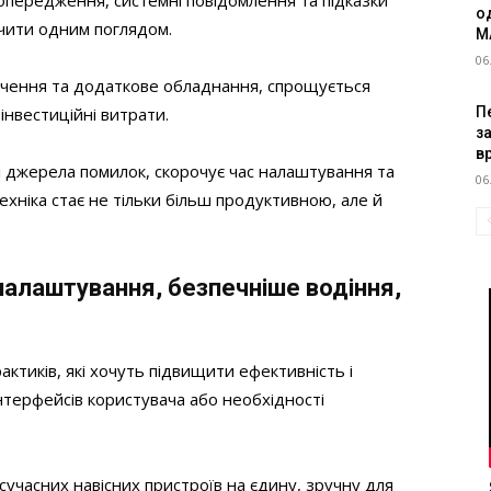
опередження, системні повідомлення та підказки
о
ачити одним поглядом.
M
06
чення та додаткове обладнання, спрощується
Пе
інвестиційні витрати.
з
в
ві джерела помилок, скорочує час налаштування та
06
ехніка стає не тільки більш продуктивною, але й
алаштування, безпечніше водіння,
актиків, які хочуть підвищити ефективність і
інтерфейсів користувача або необхідності
сучасних навісних пристроїв на єдину, зручну для