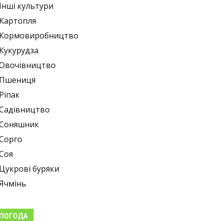
Інші культури
Картопля
Кормовиробництво
Кукурудза
Овочівництво
Пшениця
Ріпак
Садівництво
Соняшник
Сорго
Соя
Цукрові буряки
Ячмінь
ПОГОДА