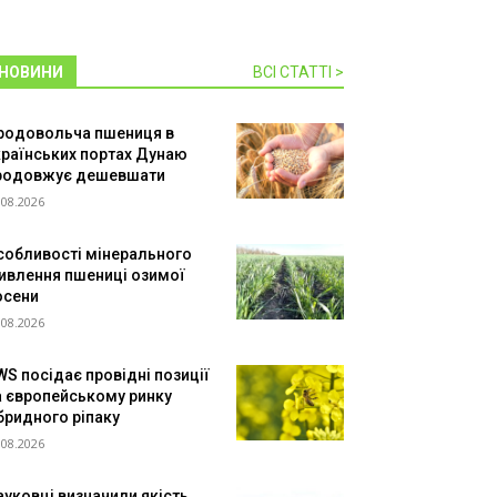
НОВИНИ
ВСІ СТАТТІ >
родовольча пшениця в
країнських портах Дунаю
родовжує дешевшати
.08.2026
собливості мінерального
ивлення пшениці озимої
осени
.08.2026
WS посідає провідні позиції
а європейському ринку
ібридного ріпаку
.08.2026
ауковці визначили якість