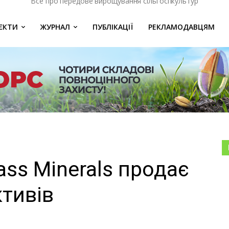
Все про передове вирощування сільгоспкультур
ЄКТИ
ЖУРНАЛ
ПУБЛІКАЦІЇ
РЕКЛАМОДАВЦЯМ
ss Minerals продає
ктивів