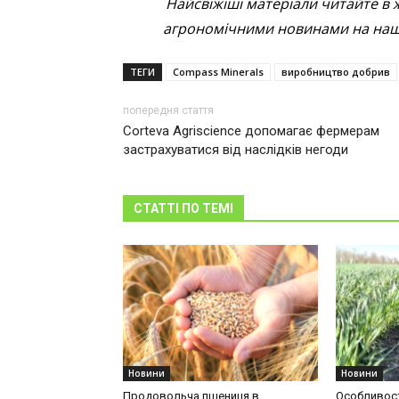
Найсвіжіші матеріали читайте в 
агрономічними новинами на наші
ТЕГИ
Compass Minerals
виробництво добрив
попередня стаття
Corteva Agriscience допомагає фермерам
застрахуватися від наслідків негоди
СТАТТІ ПО ТЕМІ
Новини
Новини
Продовольча пшениця в
Особливост