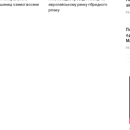
шениці озимої восени
європейському ринку гібридного
зі
ріпаку
06
П
о
M
06