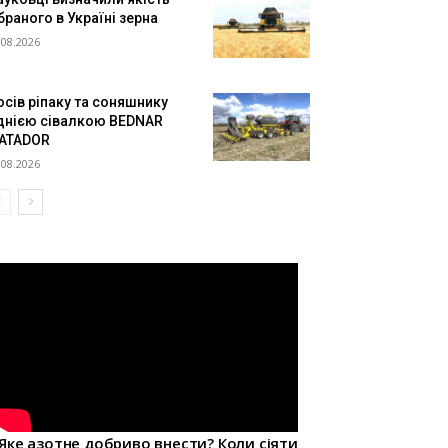
браного в Україні зерна
.08.2026
осів ріпаку та соняшнику
днією сівалкою BEDNAR
ATADOR
.08.2026
Яке азотне добриво внести? Коли сіяти