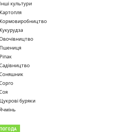
Інші культури
Картопля
Кормовиробництво
Кукурудза
Овочівництво
Пшениця
Ріпак
Садівництво
Соняшник
Сорго
Соя
Цукрові буряки
Ячмінь
ПОГОДА