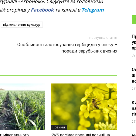
журналі «Агроном». Слідкуйте за головними
й сторінці у
Facebook
та каналі в
Telegram
підживлення культур
П
наступна стаття
у
Особливості застосування гербіцидів у спеку –
п
поради зарубіжних вчених
08
О
ж
в
07
K
н
г
07
Новини
і мінерального
KWS посідає провідні позиції на
Н