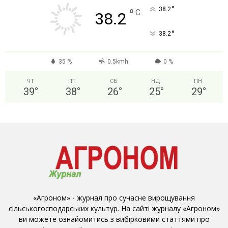
°
38.2
°
C
38.2
°
38.2
35 %
0.5kmh
0 %
ЧТ
ПТ
СБ
НД
ПН
39
°
38
°
26
°
25
°
29
°
«Агроном» - журнал про сучасне вирощування
сільськогосподарських культур. На сайті журналу «Агроном»
ви можете ознайомитись з вибірковими статтями про