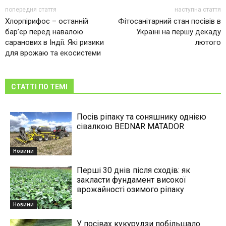
попередня стаття
наступна стаття
Хлорпірифос – останній
Фітосанітарний стан посівів в
бар’єр перед навалою
Україні на першу декаду
саранових в Індії. Які ризики
лютого
для врожаю та екосистеми
СТАТТІ ПО ТЕМІ
Посів ріпаку та соняшнику однією
сівалкою BEDNAR MATADOR
Новини
Перші 30 днів після сходів: як
закласти фундамент високої
врожайності озимого ріпаку
Новини
У посівах кукурудзи побільшало