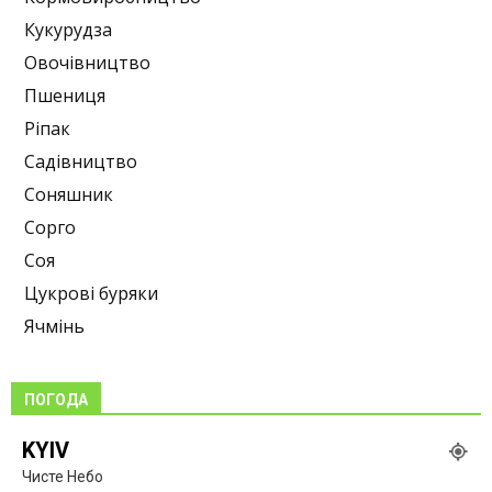
Кукурудза
Овочівництво
Пшениця
Ріпак
Садівництво
Соняшник
Сорго
Соя
Цукрові буряки
Ячмінь
ПОГОДА
KYIV
Чисте Небо