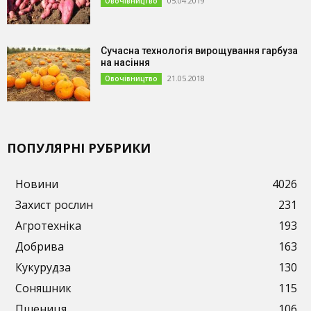
05.04.2019
Овочівництво
Сучасна технологія вирощування гарбуза
на насіння
21.05.2018
Овочівництво
ПОПУЛЯРНІ РУБРИКИ
Новини
4026
Захист рослин
231
Агротехніка
193
Добрива
163
Кукурудза
130
Соняшник
115
Пшениця
106