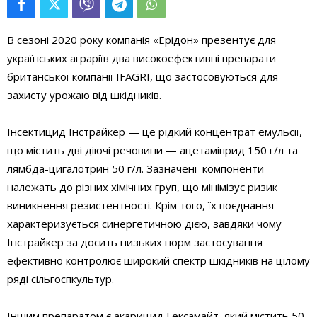
В сезоні 2020 року компанія «Ерідон» презентує для
українських аграріїв два високоефективні препарати
британської компанії IFAGRI, що застосовуються для
захисту урожаю від шкідників.
Інсектицид Інстрайкер — це рідкий концентрат емульсії,
що містить дві діючі речовини — ацетаміприд 150 г/л та
лямбда-цигалотрин 50 г/л. Зазначені компоненти
належать до різних хімічних груп, що мінімізує ризик
виникнення резистентності. Крім того, їх поєднання
характеризується синергетичною дією, завдяки чому
Інстрайкер за досить низьких норм застосування
ефективно контролює широкий спектр шкідників на цілому
ряді сільгоспкультур.
Іншим препаратом є акарицид Гексамайт, який містить 50