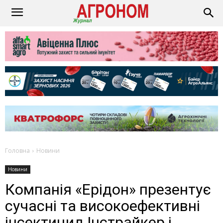
Головна
Новини
Новини
Компанія «Ерідон» презентує
сучасні та високоефективні
інсектицид Інстрайкер і