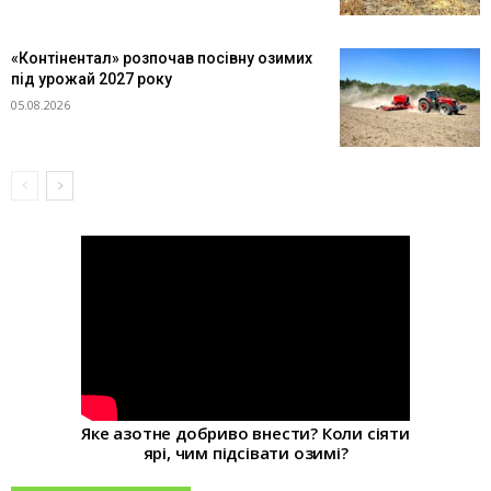
«Контінентал» розпочав посівну озимих
під урожай 2027 року
05.08.2026
Яке азотне добриво внести? Коли сіяти
ярі, чим підсівати озимі?