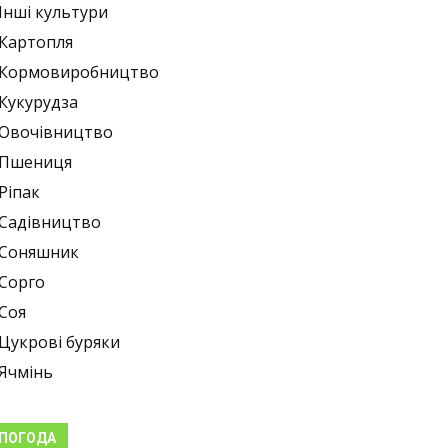
Інші культури
Картопля
Кормовиробництво
Кукурудза
Овочівництво
Пшениця
Ріпак
Садівництво
Соняшник
Сорго
Соя
Цукрові буряки
Ячмінь
ПОГОДА