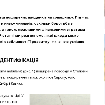
льш поширених шкідників на соняшнику. Під час
 низку чинників, оскільки боротьба з
л, а також можливими фінансовими втратами
й статті ми розглянемо, якої шкоди може
і особливості її розвитку і як із нею успішно
 ІДЕНТИФІКАЦІЯ
a nebulella) (рис. 1) поширена повсюди у Степовій,
 Ареал поширення також охоплює Європу, Азію,
ибір і Кавказ.
втувато-сірі. У
рних цяток