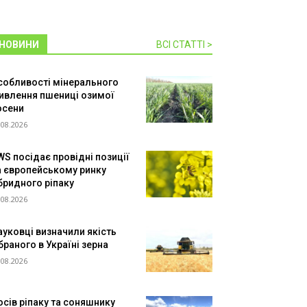
НОВИНИ
ВСІ СТАТТІ >
собливості мінерального
ивлення пшениці озимої
осени
.08.2026
WS посідає провідні позиції
а європейському ринку
ібридного ріпаку
.08.2026
ауковці визначили якість
браного в Україні зерна
.08.2026
осів ріпаку та соняшнику