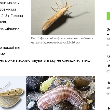
 Вони мають
здовжніми
, 3). Голова
еві,
лих щільних
О
ж
Рис. 1. Дорослий шкідник соняшникової молі –
в
метелик із розмахом крил 22–26 мм
07
е покоління
ому
K
о може використовувати в їжу не соняшник, а інші
н
г
07
Н
зі
06
П