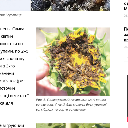
о
M
лик і гусениця
06
рпень. Самка
Пе
з
 квітки
в
плюються по
06
рупами, по 2–5
ься спочатку
 з 3-го
тканини
ім’янок (рис.
источки
інці вегетації
Рис. 3. Пошкоджений личинками молі кошик
ся для
соняшника. У такій фазі можуть бути уражені
всі гібриди та сорти соняшнику
це мігруючий