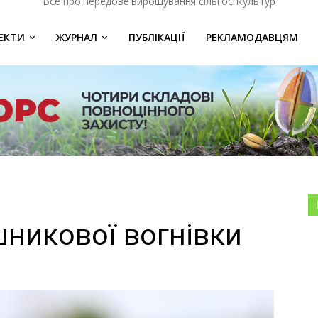
Все про передове вирощування сільгоспкультур
ЄКТИ
ЖУРНАЛ
ПУБЛІКАЦІЇ
РЕКЛАМОДАВЦЯМ
никової вогнівки