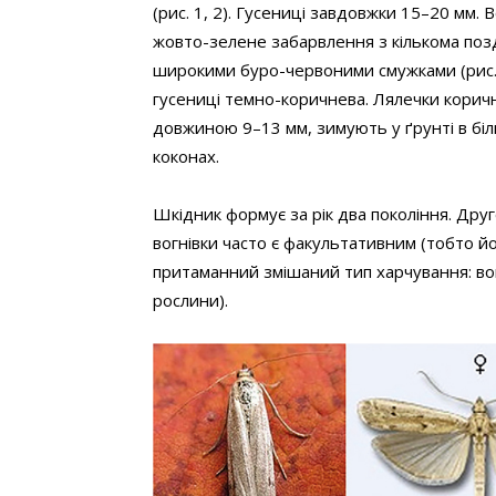
(рис. 1, 2). Гусениці завдовжки 15–20 мм.
жовто-зелене забарвлення з кількома по
широкими буро-червоними смужками (рис. 2
гусениці темно-коричнева. Лялечки коричн
довжиною 9–13 мм, зимують у ґрунті в бі
коконах.
Шкідник формує за рік два покоління. Друг
вогнівки часто є факультативним (тобто й
притаманний змішаний тип харчування: вон
рослини).