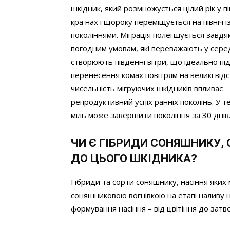
шкідник, який розмножується цілий рік у п
країнах і щороку переміщується на північ 
поколіннями. Міграція полегшується завд
погодним умовам, які переважають у сере­ди
створюють південні вітри, що ідеально пі
перенесення комах повітрям на великі відс
чисельність мігруючих шкідників впливає
репродуктивний успіх ранніх поколінь. У т
міль може завершити покоління за 30 днів
ЧИ Є ГІБРИДИ СОНЯШНИКУ, 
ДО ЦЬОГО ШКІДНИКА?
Гібриди та сорти соняшнику, насіння яких
соняшниковою вогнівкою на етапі наливу на
формування насіння – від цвітіння до затве