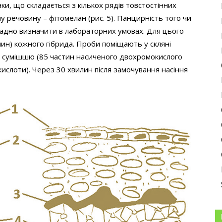
ки, що складається з кількох рядів товстостінних
ну речовину – фітомелан (рис. 5). Панцирність того чи
ладно визначити в лабораторних умовах. Для цього
нин) кожного гібрида. Проби поміщають у скляні
ю сумішшю (85 частин насиченого двохромокислого
 кислоти). Через 30 хвилин після замочування насіння