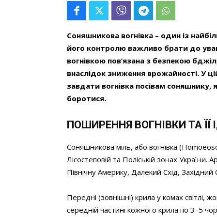
Соняшникова вогнівка – один із найбі
його контролю важливо брати до уваги
вогнівкою пов’язана з безпекою бджі
внаслідок зниження врожайності. У ці
завдати вогнівка посівам соняшнику, як
боротися.
ПОШИРЕННЯ ВОГНІВКИ ТА ЇЇ
Соняшникова міль, або вогнівка (Homoeosom
Лісостеповій та Поліській зонах України.
Північну Америку, Далекий Схід, Західний С
Передні (зовнішні) крила у комах світлі, жо
середній частині кожного крила по 3–5 чо