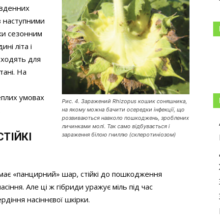
івденних
із наступними
яки сезонним
ні літа і
дходять для
тані. На
еплих умовах
Рис. 4. Заражений Rhizopus кошик соняшника,
.
на якому можна бачити осередки інфекції, що
розвиваються навколо пошкоджень, зроблених
личинками молі. Так само відбувається і
СТІЙКІ
зараження білою гниллю (склеротиніозом)
 має «панцирний» шар, стійкі до пошкодження
сіння. Але ці ж гібриди уражує міль під час
рдіння насіннєвої шкірки.