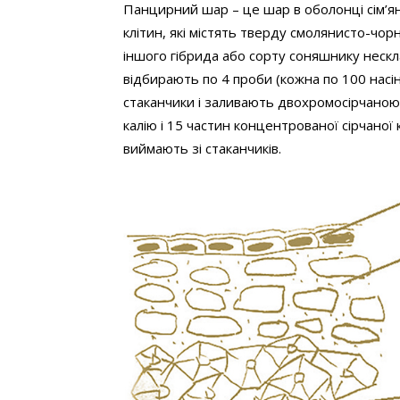
Панцирний шар – це шар в оболонці сім’ян
клітин, які містять тверду смолянисто-чор
іншого гібрида або сорту соняшнику неск
відбирають по 4 проби (кожна по 100 насі
стаканчики і заливають двохромосірчано
калію і 15 частин концентрованої сірчаної
виймають зі стаканчиків.