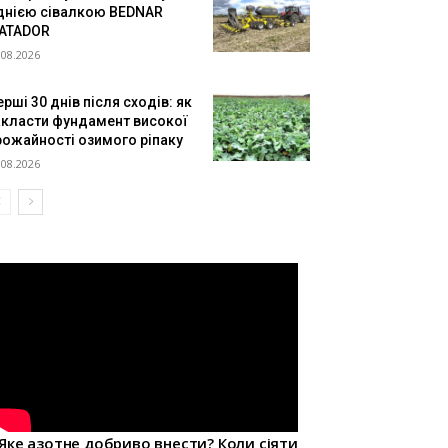
днією сівалкою BEDNAR
ATADOR
.08.2026
рші 30 днів після сходів: як
акласти фундамент високої
рожайності озимого ріпаку
.08.2026
Яке азотне добриво внести? Коли сіяти