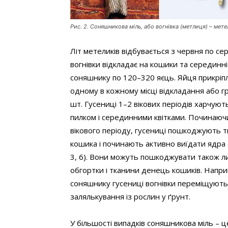
Рис. 2. Соняшникова міль, або вогнівка (метлиця) – мете
Літ метеликів відбувається з червня по се
вогнівки відкладає на кошики та серединні
соняшнику по 120–320 яєць. Яйця прикрі
одному в кожному місці відкладання або г
шт. Гусениці 1–2 вікових періодів харчуют
пилком і серединними квітками. Починаючи
вікового періоду, гусениці пошкоджують 
кошика і починають активно виїдати ядра с
3, 6). Вони можуть пошкоджувати також л
обгортки і тканини денець кошиків. Наприк
соняшнику гусениці вогнівки переміщують
залялькування із рослин у ґрунт.
У більшості випадків соняшникова міль – 