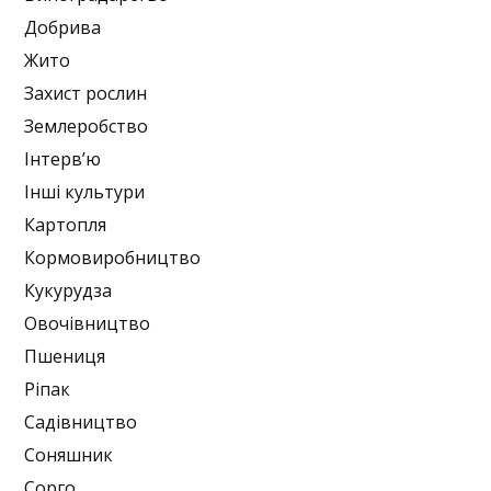
Добрива
Жито
Захист рослин
Землеробство
Інтерв’ю
Інші культури
Картопля
Кормовиробництво
Кукурудза
Овочівництво
Пшениця
Ріпак
Садівництво
Соняшник
Сорго