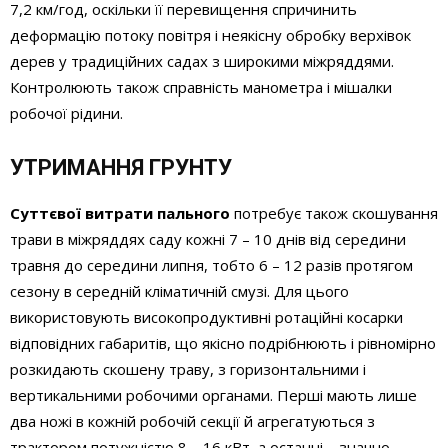
7,2 км/год, оскільки її перевищення спричинить
деформацію потоку повітря і неякісну обробку верхівок
дерев у традиційних садах з широкими міжряддями.
Контролюють також справність манометра і мішалки
робочої рідини.
УТРИМАННЯ ГРУНТУ
Суттєвої витрати пального
потребує також скошування
трави в міжряддях саду кожні 7 – 10 днів від середини
травня до середини липня, тобто 6 – 12 разів протягом
сезону в середній кліматичній смузі. Для цього
використовують високопродуктивні ротаційні косарки
відповідних габаритів, що якісно подрібнюють і рівномірно
розкидають скошену траву, з горизонтальними і
вертикальними робочими органами. Перші мають лише
два ножі в кожній робочій секції й агрегатуються з
трактором потужністю 8 – 16 кВт, а останні – значно