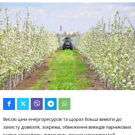
Високі ціни енергоресурсів та щораз більші вимоги до
захисту довкілля, зокрема, обмеження викидів парникових
газів в атмосферу, вимагають пошуку можливостей