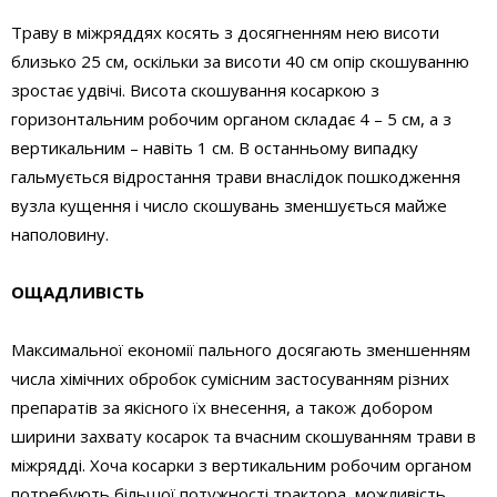
Траву в міжряддях косять з досягненням нею висоти
близько 25 см, оскільки за висоти 40 см опір скошуванню
зростає удвічі. Висота скошування косаркою з
горизонтальним робочим органом складає 4 – 5 см, а з
вертикальним – навіть 1 см. В останньому випадку
гальмується відростання трави внаслідок пошкодження
вузла кущення і число скошувань зменшується майже
наполовину.
ОЩАДЛИВІСТЬ
Максимальної економії пального досягають зменшенням
числа хімічних обробок сумісним застосуванням різних
препаратів за якісного їх внесення, а також добором
ширини захвату косарок та вчасним скошуванням трави в
міжрядді. Хоча косарки з вертикальним робочим органом
потребують більшої потужності трактора, можливість