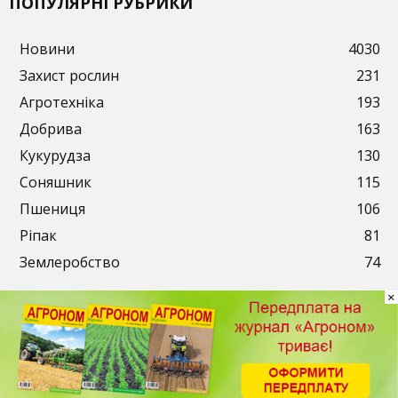
ПОПУЛЯРНІ РУБРИКИ
Новини
4030
Захист рослин
231
Агротехніка
193
Добрива
163
Кукурудза
130
Соняшник
115
Пшениця
106
Ріпак
81
Землеробство
74
×
Публікації
Рекламодавцям
Передплата
Контакти
© 2003-2026. ТОВ «АгроМедіа». Всі права захищені