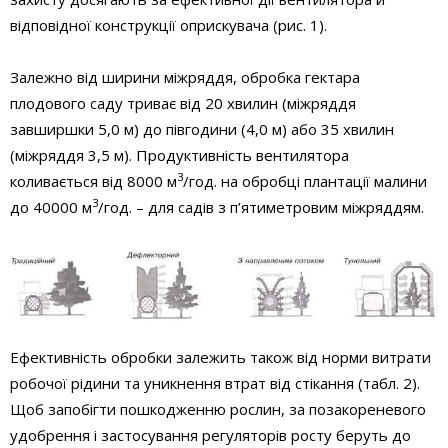
відповідної конструкції оприскувача (рис. 1).
Залежно від ширини міжряддя, обробка гектара
плодового саду триває від 20 хвилин (міжряддя
завширшки 5,0 м) до півгодини (4,0 м) або 35 хвилин
(міжряддя 3,5 м). Продуктивність вентилятора
3
коливається від 8000 м
/год. на обробці плантації малини
3
до 40000 м
/год. – для садів з п’ятиметровим міжряддям.
Ефективність обробки залежить також від норми витрати
робочої рідини та уникнення втрат від стікання (табл. 2).
Щоб запобігти пошкодженню рослин, за позакореневого
удобрення і застосування регуляторів росту беруть до