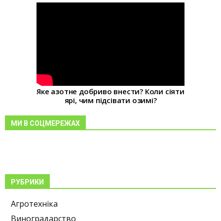
Яке азотне добриво внести? Коли сіяти
ярі, чим підсівати озимі?
МИ В СОЦМЕРЕЖАХ
РУБРИКИ
Агротехніка
Виноградарство