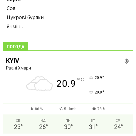
Соя
Цукрові буряки
Ячмінь
ПОГОДА
KYIV
Рвані Хмари
°
20.9
°
C
20.9
°
20.9
86 %
5.1kmh
78 %
СБ
НД
ПН
ВТ
СР
23
°
26
°
30
°
31
°
24
°