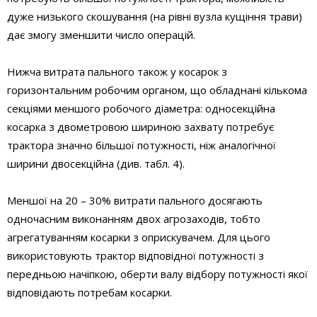
дуже низького скошування (на рівні вузла кущіння трави)
дає змогу зменшити число операцій.
Нижча витрата пального також у косарок з
горизонтальним робочим органом, що обладнані кількома
секціями меншого робочого діаметра: односекційна
косарка з двометровою шириною захвату потребує
трактора значно більшої потужності, ніж аналогічної
ширини двосекційна (див. табл. 4).
Меншої на 20 – 30% витрати пального досягають
одночасним виконанням двох агрозаходів, тобто
агрегатуванням косарки з оприскувачем. Для цього
використовують трактор відповідної потужності з
передньою начіпкою, оберти валу відбору потужності якої
відповідають потребам косарки.