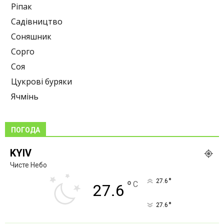
Ріпак
Садівництво
Соняшник
Сорго
Соя
Цукрові буряки
Ячмінь
ПОГОДА
KYIV
Чисте Небо
°
27.6
°
C
27.6
°
27.6