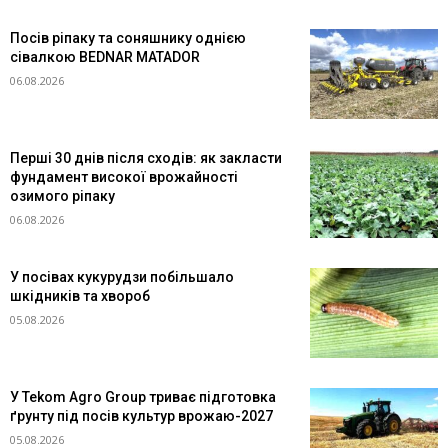
Посів ріпаку та соняшнику однією
сівалкою BEDNAR MATADOR
06.08.2026
Перші 30 днів після сходів: як закласти
фундамент високої врожайності
озимого ріпаку
06.08.2026
У посівах кукурудзи побільшало
шкідників та хвороб
05.08.2026
У Tekom Agro Group триває підготовка
ґрунту під посів культур врожаю-2027
05.08.2026