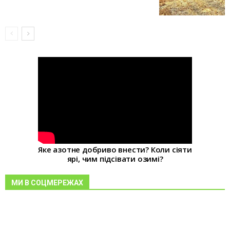
Яке азотне добриво внести? Коли сіяти
ярі, чим підсівати озимі?
МИ В СОЦМЕРЕЖАХ