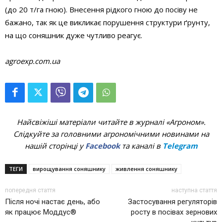
(до 20 т/га гною). Внесення рідкого гною до посіву не
бажано, так як це викликає порушення структури ґрунту,
на що соняшник дуже чутливо реагує.
agroexp.com.ua
Найсвіжіші матеріали читайте в журналі «Агроном».
Слідкуйте за головними агрономічними новинами на
нашій сторінці у
Facebook
та каналі в
Telegram
ТЕГИ
вирощування соняшнику
живлення соняшнику
попередня стаття
наступна стаття
Після ночі настає день, або
Застосування регуляторів
як працює Моддус®
росту в посівах зернових