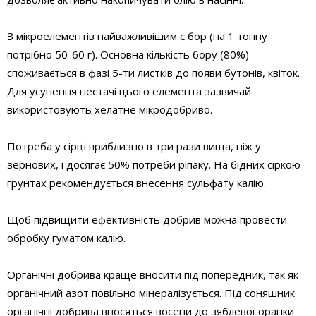
З мікроелементів найважливішим є бор (на 1 тонну
потрібно 50-60 г). Основна кількість бору (80%)
споживається в фазі 5-ти листків до появи бутонів, квіток.
Для усунення нестачі цього елемента зазвичай
використовують хелатне мікродобриво.
Потреба у сірці приблизно в три рази вища, ніж у
зернових, і досягає 50% потреби ріпаку. На бідних сіркою
грунтах рекомендується внесення сульфату калію.
Щоб підвищити ефективність добрив можна провести
обробку гуматом калію.
Органічні добрива краще вносити під попередник, так як
органічний азот повільно мінералізується. Під соняшник
органічні добрива вносяться восени до зяблевої оранки