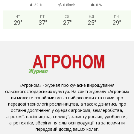
59 %
0.8kmh
0 %
ЧТ
ПТ
СБ
НД
ПН
29
°
37
°
27
°
25
°
29
°
«Агроном» - журнал про сучасне вирощування
сільськогосподарських культур. На сайті журналу «Агроном»
ви можете ознайомитись з вибірковими статтями про
передові технології рослинництва, а також дізнатись про
останні досягнення у сферах агрономії, землеробства,
агрохімії, насінництва, селекції, захисту рослин, удобрення,
агротехніки, зберігання сільгосппродукції та запозичити
передовий досвід ваших колег.