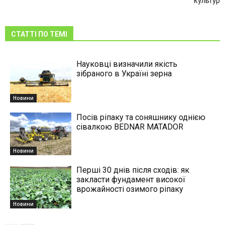
культур
СТАТТІ ПО ТЕМІ
Науковці визначили якість
зібраного в Україні зерна
Новини
Посів ріпаку та соняшнику однією
сівалкою BEDNAR MATADOR
Новини
Перші 30 днів після сходів: як
закласти фундамент високої
врожайності озимого ріпаку
Новини