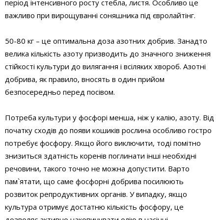
період інтенсивного росту стебла, листя. Особливо це
важливо при вирощуванні соняшника під євролайтінг.
50-80 кг – це оптимальна доза азотних добрив. Занадто
велика кількість азоту призводить до значного зниження
стійкості культури до вилягання і всіляких хвороб. Азотні
добрива, як правило, вносять в один прийом
безпосередньо перед посівом.
Потреба культури у фосфорі менша, ніж у калію, азоту. Від
початку сходів до появи кошиків рослина особливо гостро
потребує фосфору. Якщо його виключити, тоді помітно
знизиться здатність коренів поглинати інші необхідні
речовини, такого точно не можна допустити. Варто
пам`ятати, що саме фосфорні добрива посилюють
розвиток репродуктивних органів. У випадку, якщо
культура отримує достатню кількість фосфору, це
дозволяє активно накопичувати олію в насінні.