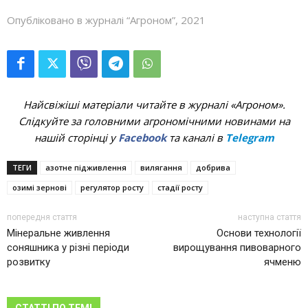
Опубліковано в журналі “Агроном”, 2021
Найсвіжіші матеріали читайте в журналі «Агроном».
Слідкуйте за головними агрономічними новинами на
нашій сторінці у
Facebook
та каналі в
Telegram
ТЕГИ
азотне підживлення
вилягання
добрива
озимі зернові
регулятор росту
стадії росту
попередня стаття
наступна стаття
Мінеральне живлення
Основи технології
соняшника у різні періоди
вирощування пивоварного
розвитку
ячменю
СТАТТІ ПО ТЕМІ