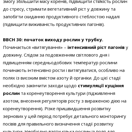
змогу збільшити масу коренів, підвищити стійкість рослин
до стресу, стримати вегетативний ріст у довжину та
запобігти скиданню продуктивного стеблостою надалі
(підвищити виживаність продуктивних пагонів).
BBCH 30: початок виходу рослин у трубку.
Починається «витягування» –
інтенсивний ріст пагонів
у
довжину. Слідом за подовженням світлового дня і
підвищенням середньодобових температур рослини
починають інтенсивно рости і витягуватися, особливо на
полях із високим вмістом азоту й органіки. До цієї стадії
необхідно закінчити заходи щодо
стимуляції кущіння
рослин
та коренеутворення культури (підживлення
азотом, внесення регуляторів росту з вираженою дією на
коренеутворення). Різке пришвидшення розвитку
зернових у цей період потребує детального моніторингу
посівів для правильного визначення стадії розвитку
культури. Необхідно взяти кілька рослин із поля для