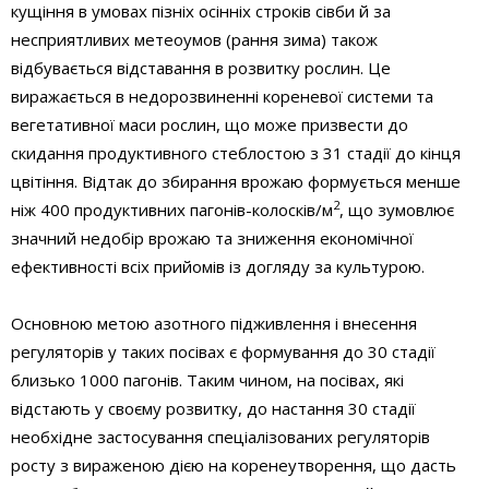
кущіння в умовах пізніх осінніх строків сівби й за
несприятливих метеоумов (рання зима) також
відбувається відставання в розвитку рослин. Це
виражається в недорозвиненні кореневої системи та
вегетативної маси рослин, що може призвести до
скидання продуктивного стеблостою з 31 стадії до кінця
цвітіння. Відтак до збирання врожаю формується менше
2
ніж 400 продуктивних пагонів-колосків/м
, що зумовлює
значний недобір врожаю та зниження економічної
ефективності всіх прийомів із догляду за культурою.
Основною метою азотного підживлення і внесення
регуляторів у таких посівах є формування до 30 стадії
близько 1000 пагонів. Таким чином, на посівах, які
відстають у своєму розвитку, до настання 30 стадії
необхідне застосування спеціалізованих регуляторів
росту з вираженою дією на коренеутворення, що дасть