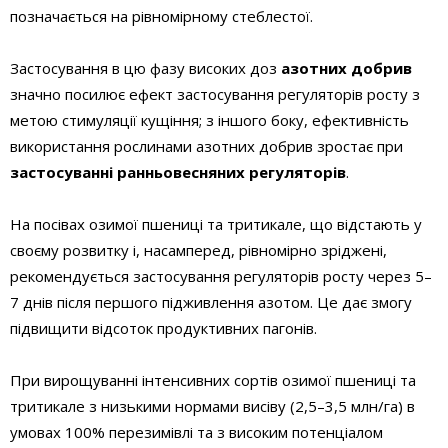
позначається на рівномірному стеблестої.
Застосування в цю фазу високих доз
азотних добрив
значно посилює ефект застосування регуляторів росту з
метою стимуляції кущіння; з іншого боку, ефективність
використання рослинами азотних добрив зростає при
застосуванні ранньовесняних регуляторів
.
На посівах озимої пшениці та тритикале, що відстають у
своєму розвитку і, насамперед, рівномірно зріджені,
рекомендується застосування регуляторів росту через 5–
7 днів після першого підживлення азотом. Це дає змогу
підвищити відсоток продуктивних пагонів.
При вирощуванні інтенсивних сортів озимої пшениці та
тритикале з низькими нормами висіву (2,5–3,5 млн/га) в
умовах 100% перезимівлі та з високим потенціалом