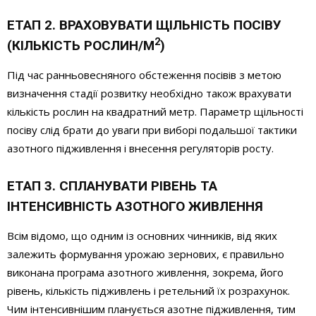
ЕТАП 2. ВРАХОВУВАТИ ЩІЛЬНІСТЬ ПОСІВУ
2
(КІЛЬКІСТЬ РОСЛИН/М
)
Під час ранньовесняного обстеження посівів з метою
визначення стадії розвитку необхідно також врахувати
кількість рослин на квадратний метр. Параметр щільності
посіву слід брати до уваги при виборі подальшої тактики
азотного підживлення і внесення регуляторів росту.
ЕТАП 3. СПЛАНУВАТИ РІВЕНЬ ТА
ІНТЕНСИВНІСТЬ АЗОТНОГО ЖИВЛЕННЯ
Всім відомо, що одним із основних чинників, від яких
залежить формування урожаю зернових, є правильно
виконана програма азотного живлення, зокрема, його
рівень, кількість підживлень і ретельний їх розрахунок.
Чим інтенсивнішим планується азотне підживлення, тим