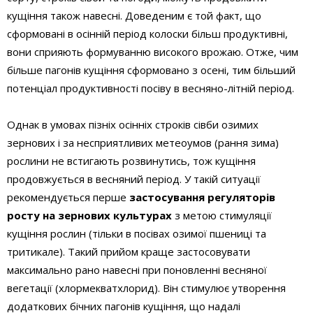
кущіння також навесні. Доведеним є той факт, що
сформовані в осінній період колоски більш продуктивні,
вони сприяють формуванню високого врожаю. Отже, чим
більше пагонів кущіння сформовано з осені, тим більший
потенціал продуктивності посіву в весняно-літній період.
Однак в умовах пізніх осінніх строків сівби озимих
зернових і за несприятливих метеоумов (рання зима)
рослини не встигають розвинутись, тож кущіння
продовжується в весняний період. У такій ситуації
рекомендується перше
застосування регуляторів
росту на зернових культурах
з метою стимуляції
кущіння рослин (тільки в посівах озимої пшениці та
тритикале). Такий прийом краще застосовувати
максимально рано навесні при поновленні весняної
вегетації (хлормекватхлорид). Він стимулює утворення
додаткових бічних пагонів кущіння, що надалі