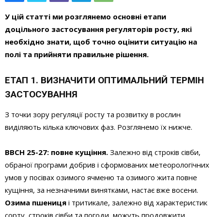
У цій статті ми розглянемо основні етапи
доцільного застосування регуляторів росту, які
необхідно знати, щоб точно оцінити ситуацію на
полі та прийняти правильне рішення.
ЕТАП 1. ВИЗНАЧИТИ ОПТИМАЛЬНИЙ ТЕРМІН
ЗАСТОСУВАННЯ
З точки зору регуляції росту та розвитку в рослин
виділяють кілька ключових фаз. Розглянемо їх нижче.
BBCH 25-27: повне кущіння.
Залежно від строків сівби,
обраної програми добрив і сформованих метеорологічних
умов у посівах озимого ячменю та озимого жита повне
кущіння, за незначними винятками, настає вже восени.
Озима пшениця
і тритикале, залежно від характеристик
сорту, строків сівби та погоди, можуть продовжити