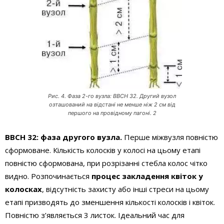
Рис. 4. Фаза 2-го вузла: BBCH 32. Другий вузол
озташований на відстані не менше ніж 2 см від
першого на провідному пагоні. 2
BBCH 32: фаза другого вузла.
Перше міжвузля повністю
сформоване. Кількість колосків у колосі на цьому етапі
повністю сформована, при розрізанні стебла колос чітко
видно. Розпочинається
процес закладення квіток у
колосках
, відсутність захисту або інші стреси на цьому
етапі призводять до зменшення кількості колосків і квіток.
Повністю з’являється 3 листок. Ідеальний час для