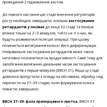
проведення 2 підживлення азотом.
До повного настання цієї стадії внесення регуляторів
росту необхідно завершити, оскільки
застосування
ретардантів у посівах
до кінця 32 стадії та пізніше
вплине тільки на 2 і 3 міжвузля, тобто на ті з них, які
будуть розвиватися після цієї операції. При цьому
починається витягування колоса і його диференціація.
Неправильне застосування ретардантів може також
негативно позначитися на продуктивності. Саме тому для
запобігання виляганню ідеальним часом застосування
ретардантів є перше міжвузля (ВВСН 31). Якщо ці стадії
довелося пропустити з огляду на обставини, обробку слід
перенести на 37–39 стадію, коли формування колоса
повністю завершено.
BBCH 37–39: фаза прапорцевого листка.
BBCH 37: