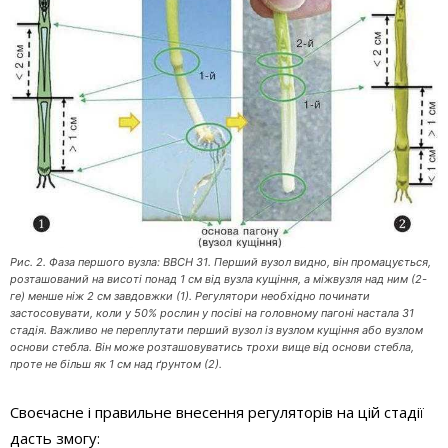
Рис. 2. Фаза першого вузла: BBCH 31. Перший вузол видно, він промацується,
розташований на висоті понад 1 см від вузла кущіння, а міжвузля над ним (2-
ге) менше ніж 2 см завдовжки (1). Регулятори необхідно починати
застосовувати, коли у 50% рослин у посіві на головному пагоні настала 31
стадія. Важливо не переплутати перший вузол із вузлом кущіння або вузлом
основи стебла. Він може розташовуватись трохи вище від основи стебла,
проте не більш як 1 см над ґрунтом (2).
Своєчасне і правильне внесення регуляторів на цій стадії
дасть змогу: