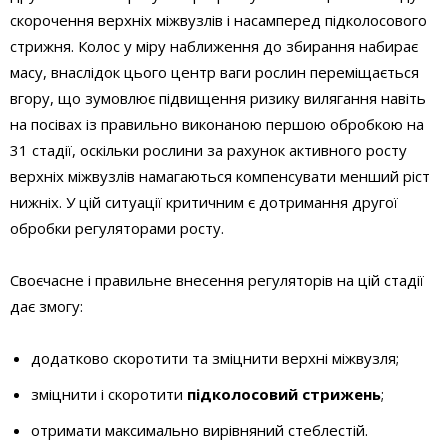
скорочення верхніх міжвузлів і насамперед підколосового
стрижня. Колос у міру наближення до збирання набирає
масу, внаслідок цього центр ваги рослин переміщається
вгору, що зумовлює підвищення ризику вилягання навіть
на посівах із правильно виконаною першою обробкою на
31 стадії, оскільки рослини за рахунок активного росту
верхніх міжвузлів намагаються компенсувати менший ріст
нижніх. У цій ситуації критичним є дотримання другої
обробки регуляторами росту.
Своєчасне і правильне внесення регуляторів на цій стадії
дає змогу:
додатково скоротити та зміцнити верхні міжвузля;
зміцнити і скоротити
підколосовий стрижень
;
отримати максимально вирівняний стеблестій.