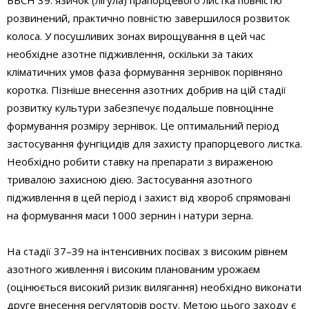
BBCH 39: язичок (лігула) прапорцевого листка повністю
розвинений, практично повністю завершилося розвиток
колоса. У посушливих зонах вирощування в цей час
необхідне азотне підживлення, оскільки за таких
кліматичних умов фаза формування зернівок порівняно
коротка. Пізніше внесення азотних добрив на цій стадії
розвитку культури забезпечує подальше повноцінне
формування розміру зернівок. Це оптимальний період
застосування фунгіцидів для захисту прапорцевого листка.
Необхідно робити ставку на препарати з вираженою
тривалою захисною дією. Застосування азотного
підживлення в цей період і захист від хвороб спрямовані
на формування маси 1000 зернин і натури зерна.
На стадії 37–39 на інтенсивних посівах з високим рівнем
азотного живлення і високим планованим урожаєм
(оцінюється високий ризик вилягання) необхідно виконати
друге внесення регуляторів росту. Метою цього заходу є