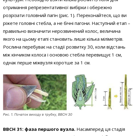
отримання репрезентативної вибірки і обережно
розрізати головний пагін (рис. 1). Переконайтеся, що ви
ріжете головні стебла, а не бічні пагони. Наступний етап –
правильно визначити нерозвинений колос, величина
якого на цьому етапі становить лише кілька міліметрів.
Рослина перебуває на стадії розвитку 30, коли відстань
між кінчиком колоса і основою стебла перевищує 1 см,
однак перше міжвузля коротше за 1 см.
Рис. 1. Початок виходу в трубку, ВВСН 30
BBCH 31: фаза першого вузла.
Насамперед ця стадія