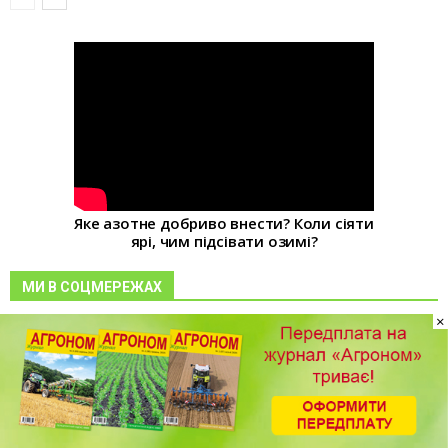
Яке азотне добриво внести? Коли сіяти
ярі, чим підсівати озимі?
МИ В СОЦМЕРЕЖАХ
×
РУБРИКИ