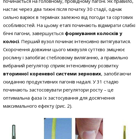
починається на головному, провідному пагоні. Як правило,
настає через два тижні після початку 30 стадії, однак
сильно варіює в термінах залежно від погоди та сортових
особливостей. На цьому етапі починають відмирати слабкі
бічні пагони, завершується
формування колосків у
колосі
. Перший вузол починає інтенсивно витягуватися.
Скорочення довжини цього міжвузля суттєво зміцнює
рослину і запобігає стебловому виляганню, а правильно
вибраний регулятор сприяє інтенсивному розвитку
вторинної кореневої системи зернових
, запобігаючи
скиданню продуктивних пагонів надалі. У 31 стадію
починають застосовувати регулятори росту – це
оптимальна фаза їх застосування для досягнення
максимального ефекту (рис. 2).