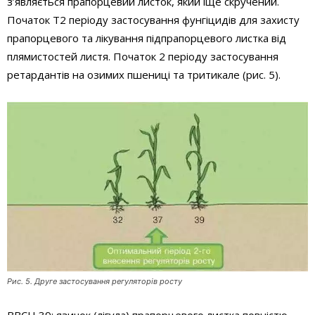
з’являється прапорцевий листок, який іще скручений.
Початок Т2 періоду застосування фунгіцидів для захисту
прапорцевого та лікування підпрапорцевого листка від
плямистостей листя. Початок 2 періоду застосування
ретардантів на озимих пшениці та тритикале (рис. 5).
Рис. 5. Друге застосування регуляторів росту