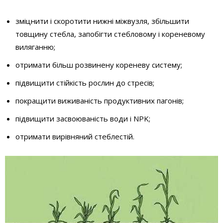
зміцнити і скоротити нижні міжвузля, збільшити
товщину стебла, запобігти стебловому і кореневому
виляганню;
отримати більш розвинену кореневу систему;
підвищити стійкість рослин до стресів;
покращити виживаність продуктивних пагонів;
підвищити засвоюваність води і NPK;
отримати вирівняний стеблестій.