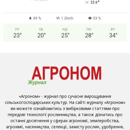
°
22.6
89 %
1.2kmh
53 %
ПТ
СБ
НД
ПН
ВТ
23
°
20
°
25
°
28
°
34
°
«Агроном» - журнал про сучасне вирощування
сільськогосподарських культур. На сайті журналу «Агроном»
ви можете ознайомитись з вибірковими статтями про
передові технології рослинництва, а також дізнатись про
останні досягнення у сферах агрономії, землеробства,
агрохімії, насінництва, селекції, захисту рослин, удобрення,