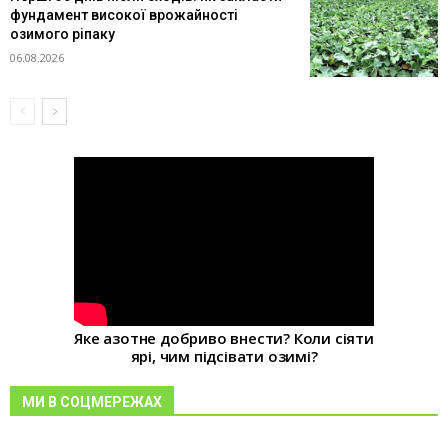
фундамент високої врожайності
озимого ріпаку
06.08.2026
Яке азотне добриво внести? Коли сіяти
ярі, чим підсівати озимі?
МИ В СОЦМЕРЕЖАХ