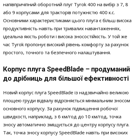
напівпричіпний оборотний плуг Tyrok 400 на вибір з 7, 8
або 9 корпусами для тракторів потужністю 400 к.с.
Основними характеристиками цього плуга є більш висока
продуктивність навіть при тривалих навантаженнях,
ідеальна якість роботи і висока зносостійкість. У той же
час Tyrok пропонує високий рівень комфорту за рахунок
простого, точного та безпечного налаштування.
Корпус плуга SpeedBlade – продуманий
до дрібниць для більшої ефективності
Новий корпус плуга SpeedBlade із надзвичайно великою
площею груди відвалу відрізняється мінімальним зносом
основного корпусу. За рахунок підвищення робочої
швидкості, наприклад, з 6 км/год до 10 км/год, точка
зносу автоматично зміщується до центру корпусу плуга.
Так, точка зносу корпусу SpeedBlade навіть при високих