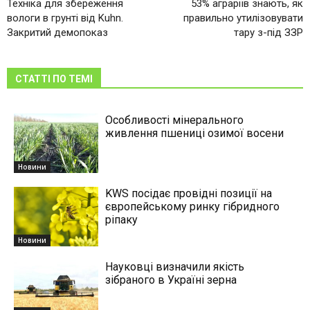
Техніка для збереження
53% аграріїв знають, як
вологи в грунті від Kuhn.
правильно утилізовувати
Закритий демопоказ
тару з-під ЗЗР
СТАТТІ ПО ТЕМІ
Особливості мінерального
живлення пшениці озимої восени
Новини
KWS посідає провідні позиції на
європейському ринку гібридного
ріпаку
Новини
Науковці визначили якість
зібраного в Україні зерна