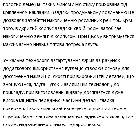
полотно лемеша, таким чином лінія стику прихована під
кріпленням накладки. Завдяки продуманому поєднанню це
дозволяє запобігти накопиченню рослинних решток. Крім
того, відкритий корпус завдяки своїй формі запобігає
накопиченню землі під корпусом. При цьому витримується
максимально низька тягова потреба плуга.
Унікальна технологія загартування ©plus за рахунок
додаткового використання вуглецю створює основу для
досягнення найвищої якості при виробництві деталей, що
зношуються, плуга Tyrok. Завдяки цій технології, до
прикладу, при виготовленні відвалу досягається дуже
висока міцність передньої частини деталі і гладка
поверхня. Таким чином забезпечується довший термін
служби. Задня частина залишається відносно м’якою і, тим
самим, надзвичайно стійкою і ударостійкою.