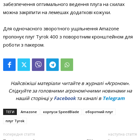
забезпечення оптимального ведення плуга на схилах
можна закріпити на лемешах додаткові кожухи.
Для одночасного зворотного ущільнення Amazone
пропонує плуг Tyrok 400 з поворотним кронштейном для
роботи з пакером.
Найсвіжіші матеріали читайте в журналі «Агроном».
Слідкуйте за головними агрономічними новинами на
нашій сторінці у
Facebook
та каналі в
Telegram
ТЕГИ
Amazone
корпуси SpeedBlade
оборотний плуг
плуг Tyrok
попередня стаття
наступна стаття