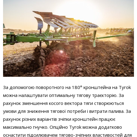
За допомогою поворотного на 180° кронштейна на Tyrok
можна налаштувати оптимальну тягову траєкторію. За
рахунок зменшення косого вектора тяги створюються
умови для зниження тягової потреби і витрати палива. За
рахунок різних варіантів зчіпки кронштейн працює
максимально гнучко. Опційно Tyrok можна додатково
оснастити підсилювачем тягово-зчіпних властивостей для