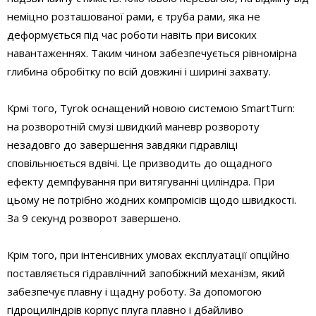
неміцно розташованої рами, є труба рами, яка не
деформується під час роботи навіть при високих
навантаженнях. Таким чином забезпечується рівномірна
глибина обробітку по всій довжині і ширині захвату.
Крмі того, Tyrok оснащений новою системою SmartTurn:
на розворотній смузі швидкий маневр розвороту
незадовго до завершення завдяки гідравліці
сповільнюється вдвічі. Це призводить до ощадного
ефекту демпфування при витягуванні циліндра. При
цьому не потрібно жодних компромісів щодо швидкості.
За 9 секунд розворот завершено.
Крім того, при інтенсивних умовах експлуатації опційно
поставляється гідравлічний запобіжний механізм, який
забезпечує плавну і щадну роботу. За допомогою
гідроциліндрів корпус плуга плавно і дбайливо