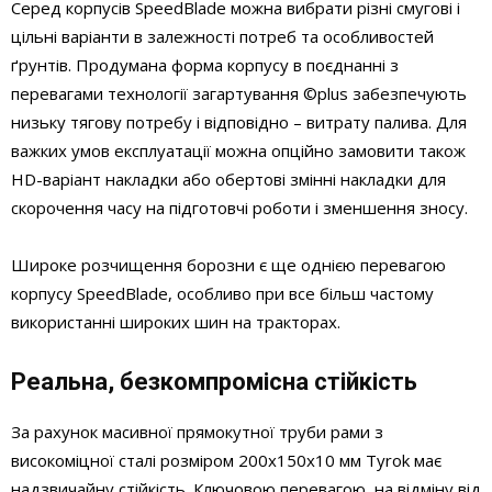
Серед корпусів SpeedBlade можна вибрати різні смугові і
цільні варіанти в залежності потреб та особливостей
ґрунтів. Продумана форма корпусу в поєднанні з
перевагами технології загартування ©plus забезпечують
низьку тягову потребу і відповідно – витрату палива. Для
важких умов експлуатації можна опційно замовити також
HD-варіант накладки або обертові змінні накладки для
скорочення часу на підготовчі роботи і зменшення зносу.
Широке розчищення борозни є ще однією перевагою
корпусу SpeedBlade, особливо при все більш частому
використанні широких шин на тракторах.
Реальна, безкомпромісна стійкість
За рахунок масивної прямокутної труби рами з
високоміцної сталі розміром 200x150x10 мм Tyrok має
надзвичайну стійкість. Ключовою перевагою, на відміну від