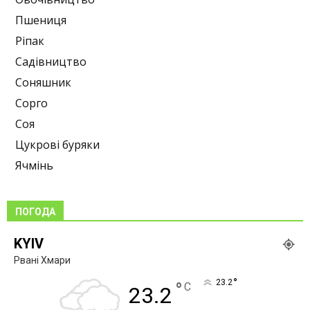
Пшениця
Ріпак
Садівництво
Соняшник
Сорго
Соя
Цукрові буряки
Ячмінь
ПОГОДА
KYIV
Рвані Хмари
°
23.2
°
C
23.2