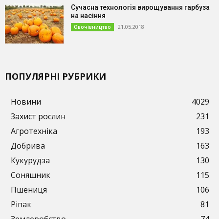
Сучасна технологія вирощування гарбуза
на насіння
21.05.2018
Овочівництво
ПОПУЛЯРНІ РУБРИКИ
Новини
4029
Захист рослин
231
Агротехніка
193
Добрива
163
Кукурудза
130
Соняшник
115
Пшениця
106
Ріпак
81
Землеробство
74