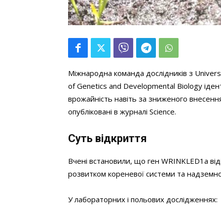
Міжнародна команда дослідників з University 
of Genetics and Developmental Biology іде
врожайність навіть за зниженого внесенн
опубліковані в журналі Science.
Суть відкриття
Вчені встановили, що ген WRINKLED1a віді
розвитком кореневої системи та надземно
У лабораторних і польових дослідженнях: