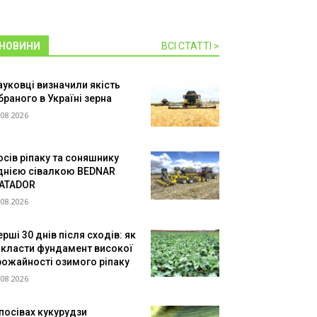
НОВИНИ
ВСІ СТАТТІ >
ауковці визначили якість
браного в Україні зерна
.08.2026
осів ріпаку та соняшнику
днією сівалкою BEDNAR
ATADOR
.08.2026
рші 30 днів після сходів: як
акласти фундамент високої
рожайності озимого ріпаку
.08.2026
 посівах кукурудзи