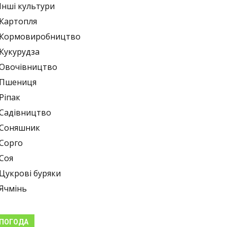
Інші культури
Картопля
Кормовиробництво
Кукурудза
Овочівництво
Пшениця
Ріпак
Садівництво
Соняшник
Сорго
Соя
Цукрові буряки
Ячмінь
ПОГОДА