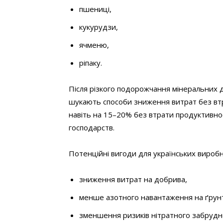
пшениці,
кукурудзи,
ячменю,
ріпаку.
Після різкого подорожчання мінеральних д
шукають способи зниження витрат без вт
навіть на 15–20% без втрати продуктивнос
господарств.
Потенційні вигоди для українських виробн
зниження витрат на добрива,
менше азотного навантаження на ґрун
зменшення ризиків нітратного забруд