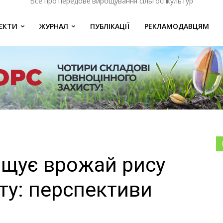
Все про передове вирощування сільгоспкультур
ЄКТИ
ЖУРНАЛ
ПУБЛІКАЦІЇ
РЕКЛАМОДАВЦЯМ
ищує врожай рису
ту: перспективи