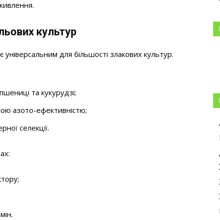
живлення.
льових культур
 є універсальним для більшості злакових культур.
пшениці та кукурудзі;
ною азото-ефективністю;
рної селекції.
ах:
тору;
мін.