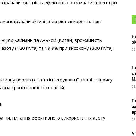
а втрачали здатність ефективно розвивати корені при
монстрували активніший ріст як коренів, так і
Н
інціях Хайнань та Аньхой (Китай) врожайність
зі
зоту (120 кг/га) та 19,9% при високому (300 кг/га).
06
П
о
вну версію гена та інтегрували її в інші лінії рису
M
06
вання трансгенних технологій.
Пе
и
з
в
раїни, питання ефективного використання азоту
06
У