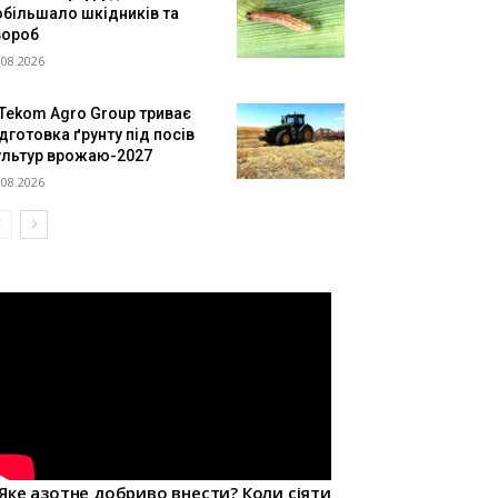
обільшало шкідників та
вороб
.08.2026
 Tekom Agro Group триває
дготовка ґрунту під посів
ультур врожаю-2027
.08.2026
Яке азотне добриво внести? Коли сіяти