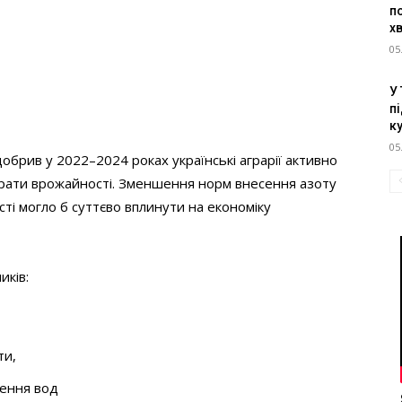
п
х
05
У
пі
к
05
обрив у 2022–2024 роках українські аграрії активно
рати врожайності. Зменшення норм внесення азоту
ті могло б суттєво вплинути на економіку
иків:
ти,
нення вод