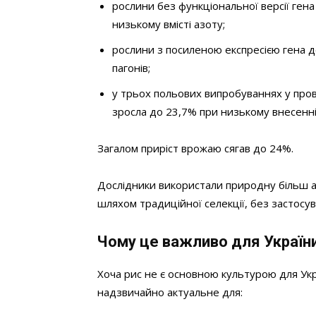
рослини без функціональної версії ген
низькому вмісті азоту;
рослини з посиленою експресією гена де
пагонів;
у трьох польових випробуваннях у пров
зросла до 23,7% при низькому внесенні а
Загалом приріст врожаю сягав до 24%.
Дослідники використали природну більш акти
шляхом традиційної селекції, без застосу
Чому це важливо для Україн
Хоча рис не є основною культурою для Ук
надзвичайно актуальне для: