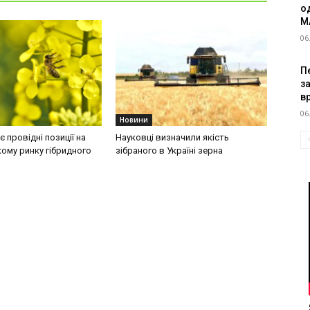
о
M
06
Пе
з
в
06
Новини
 провідні позиції на
Науковці визначили якість
ому ринку гібридного
зібраного в Україні зерна