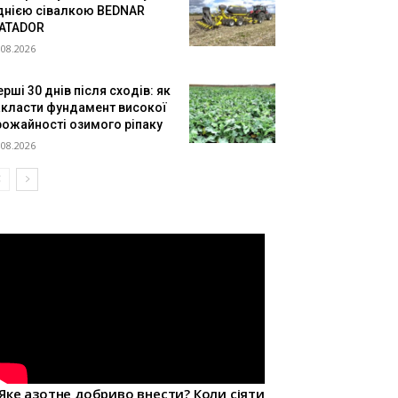
днією сівалкою BEDNAR
ATADOR
.08.2026
рші 30 днів після сходів: як
акласти фундамент високої
рожайності озимого ріпаку
.08.2026
Яке азотне добриво внести? Коли сіяти