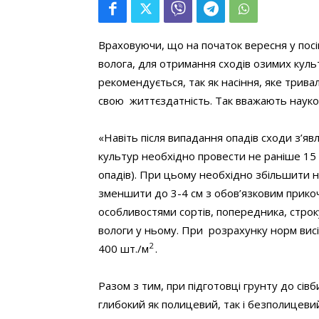
Враховуючи, що на початок вересня у пос
волога, для отримання сходів озимих куль
рекомендується, так як насіння, яке трива
свою життєздатність. Так вважають науко
«Навіть після випадання опадів сходи з’я
культур необхідно провести не раніше 15 в
опадів). При цьому необхідно збільшити н
зменшити до 3-4 см з обов’язковим прикоч
особливостями сортів, попередника, строку 
вологи у ньому. При розрахунку норм вис
2
400 шт./м
.
Разом з тим, при підготовці грунту до сі
глибокий як полицевий, так і безполицеви