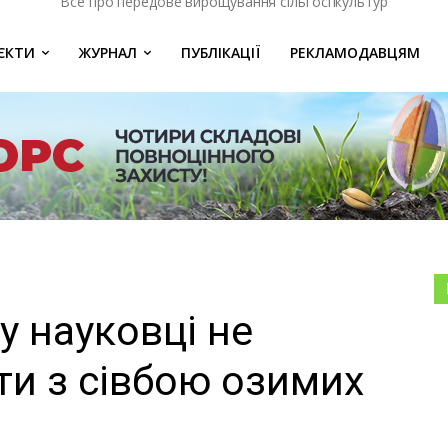
Все про передове вирощування сільгоспкультур
ЄКТИ
ЖУРНАЛ
ПУБЛІКАЦІЇ
РЕКЛАМОДАВЦЯМ
у науковці не
ти з сівбою озимих