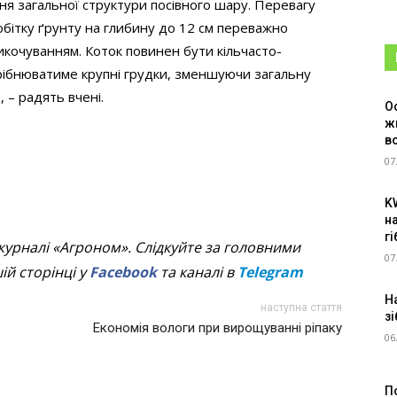
я загальної структури посівного шару. Перевагу
обітку ґрунту на глибину до 12 см переважно
кочуванням. Коток повинен бути кільчасто-
рібнюватиме крупні грудки, зменшуючи загальну
 – радять вчені.
О
ж
в
07
K
н
г
журналі «Агроном». Слідкуйте за головними
07
й сторінці у
Facebook
та каналі в
Telegram
Н
наступна стаття
зі
Економія вологи при вирощуванні ріпаку
06
П