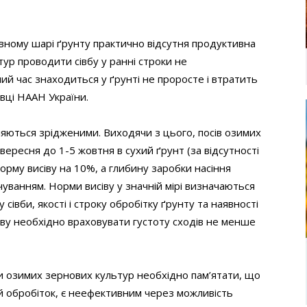
івному шарі ґрунту практично відсутня продуктивна
тур проводити сівбу у ранні строки не
лий час знаходиться у ґрунті не проросте і втратить
вці НААН України.
вляються зрідженими. Виходячи з цього, посів озимих
ересня до 1-5 жовтня в сухий ґрунт (за відсутності
орму висіву на 10%, а глибину заробки насіння
уванням. Норми висіву у значній мірі визначаються
сівби, якості і строку обробітку ґрунту та наявності
іву необхідно враховувати густоту сходів не менше
вби озимих зернових культур необхідно пам’ятати, що
й обробіток, є неефективним через можливість