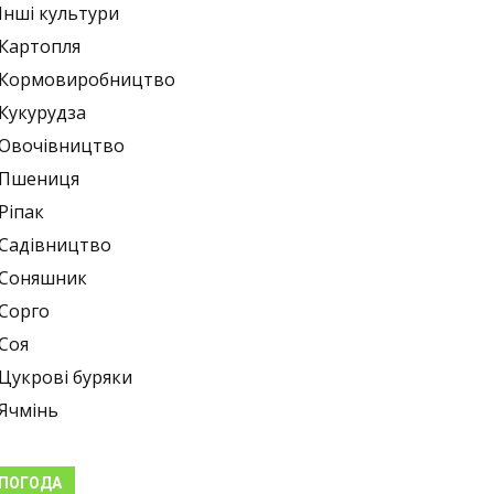
Інші культури
Картопля
Кормовиробництво
Кукурудза
Овочівництво
Пшениця
Ріпак
Садівництво
Соняшник
Сорго
Соя
Цукрові буряки
Ячмінь
ПОГОДА