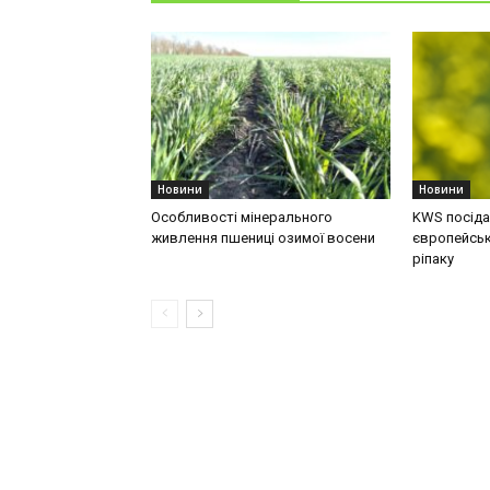
Новини
Новини
Особливості мінерального
KWS посідає
живлення пшениці озимої восени
європейськ
ріпаку