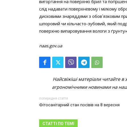
вигортання на поверхню брил та погіршенн
слід надавати поверхневому і мілкому обр
дисковими знаряддями з обов`язковим при
шпоровий чи кільчасто-зубовий, який под
поверхню випаровування вологи з ґрунту»,
naas.gov.ua
Найсвіжіші матеріали читайте в 
агрономічними новинами на наші
попередня стаття
Фітосанітарний стан посівів на 8 вересня
СТАТТІ ПО ТЕМІ