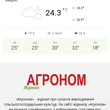
Хмарно
°
24.3
°
C
24.3
°
20.9
79 %
5.1kmh
96 %
СБ
НД
ПН
ВТ
СР
25
°
25
°
30
°
33
°
18
°
«Агроном» - журнал про сучасне вирощування
сільськогосподарських культур. На сайті журналу «Агроном»
ви можете ознайомитись з вибірковими статтями про