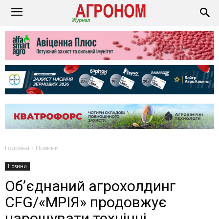
Головна
Новини
Новини
Об’єднаний агрохолдинг
CFG/«МРІЯ» продовжує
нарощувати технічні