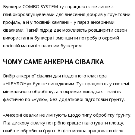
Бункери COMBO SYSTEM тут працюють не лише з
глибокорозпушувачами для внесення добрив у ґрунтовий
профіль, а й у посівній кампанії – у парі з анкерними
сівалками. Такий підхід дає можливість розширити сезон
використання бункера і зменшити потребу в окремій
посівній машині з власним бункером.
ЧОМУ САМЕ АНКЕРНА СІВАЛКА
Вибір анкерної сівалки для південного кластера
«НІБУЛОНу» був не випадковим. Тут працюють у системі
мінімального обробітку, а в окремих випадках – навіть
фактично по «нулю», без додаткової підготовки ґрунту.
«Анкерні сівалки не лімітують щодо типу обробітку ґрунту.
Під дискову сівалку потрібно краще підготувати площу,
глибше обробити ґрунт. А цією можна працювати після