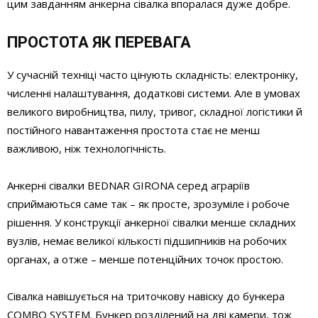
цим завданням анкерна сівалка впоралася дуже добре.
ПРОСТОТА ЯК ПЕРЕВАГА
У сучасній техніці часто цінують складність: електроніку,
численні налаштування, додаткові системи. Але в умовах
великого виробництва, пилу, тривог, складної логістики й
постійного навантаження простота стає не менш
важливою, ніж технологічність.
Анкерні сівалки BEDNAR GIRONA серед аграріїв
сприймаються саме так – як просте, зрозуміле і робоче
рішення. У конструкції анкерної сівалки менше складних
вузлів, немає великої кількості підшипників на робочих
органах, а отже – менше потенційних точок простою.
Сівалка навішується на триточкову навіску до бункера
COMBO SYSTEM. Бункер розділений на дві камери, тож