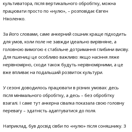
культиватора, після вертикального обробітку, можна
працювати просто по «нулю», – розповідає Євген
Ніколенко.
За його словами, саме анкерний сошник краще підходить
для умов, коли поле не завжди ідеально вирівняне, а
головною вимогою є стабільне дотримання глибини висіву.
Для пшениці це особливо важливо: якщо насіння ляже
нерівномірно, сходи також будуть нерівномірними, а це
вже впливає на подальший розвиток культури.
У сезоні доводилось працювати в різних умовах: десь
після мінімального обробітку, а десь – без обробітку
взагалі. І саме тут анкерна сівалка показала свою головну
перевагу – здатність адаптуватися до поля.
Наприклад, був досвід сівби по «нулю» після соняшнику. З