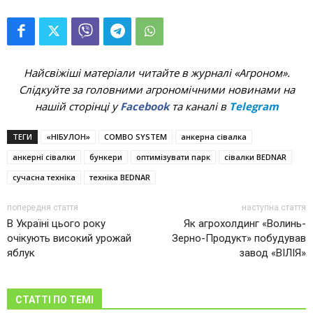
Найсвіжіші матеріали читайте в журналі «Агроном».
Слідкуйте за головними агрономічними новинами на
нашій сторінці у
Facebook
та каналі в
Telegram
ТЕГИ
«НІБУЛОН»
COMBO SYSTEM
анкерна сівалка
анкерні сівалки
бункери
оптимізувати парк
сівалки BEDNAR
сучасна техніка
техніка BEDNAR
попередня стаття
наступна стаття
В Україні цього року
Як агрохолдинг «Волинь-
очікують високий урожай
Зерно-Продукт» побудував
яблук
завод «ВІЛІЯ»
СТАТТІ ПО ТЕМІ