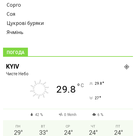
Сорго
Соя
Цукрові буряки
Ячмінь
ПОГОДА
KYIV
Чисте Небо
°
29.8
°
C
29.8
°
27
42 %
0.9kmh
6 %
ПН
ВТ
СР
ЧТ
ПТ
29
°
33
°
24
°
24
°
24
°