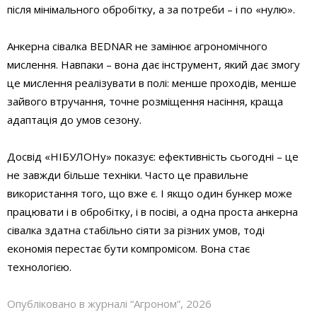
після мінімального обробітку, а за потреби – і по «нулю».
Анкерна сівалка BEDNAR не замінює агрономічного
мислення. Навпаки – вона дає інструмент, який дає змогу
це мислення реалізувати в полі: менше проходів, менше
зайвого втручання, точне розміщення насіння, краща
адаптація до умов сезону.
Досвід «НІБУЛОНу» показує: ефективність сьогодні – це
не завжди більше техніки. Часто це правильне
використання того, що вже є. І якщо один бункер може
працювати і в обробітку, і в посіві, а одна проста анкерна
сівалка здатна стабільно сіяти за різних умов, тоді
економія перестає бути компромісом. Вона стає
технологією.
Опубліковано в журналі “Агроном”, 2026