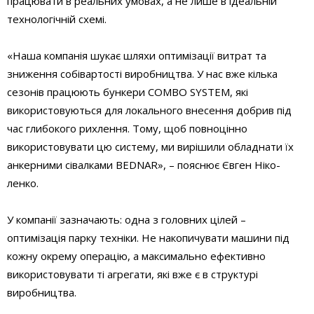
працювати в реальних умовах, а не лише в ідеальній
технологічній схемі.
«Наша компанія шукає шляхи оптимізації витрат та
зниження собівартості виробництва. У нас вже кілька
сезонів працюють бункери COMBO SYSTEM, які
використовуються для локального внесення добрив під
час глибокого рихлення. Тому, щоб повноцінно
використовувати цю систему, ми вирішили обладнати їх
анкерними сівалками BEDNAR», – пояснює Євген Ніко­
ленко.
У компанії зазначають: одна з головних цілей –
оптимізація парку техніки. Не накопичувати машини під
кожну окрему операцію, а максимально ефективно
використовувати ті агрегати, які вже є в структурі
виробництва.