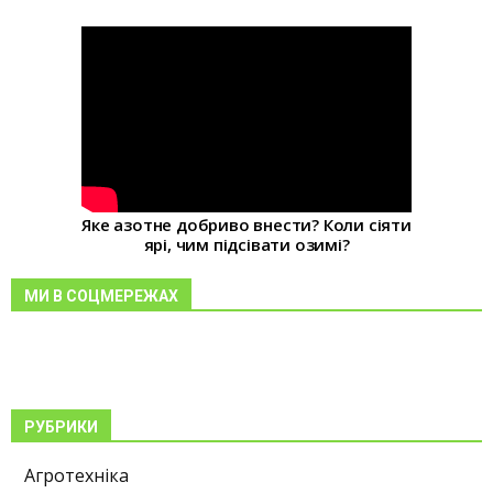
Яке азотне добриво внести? Коли сіяти
ярі, чим підсівати озимі?
МИ В СОЦМЕРЕЖАХ
РУБРИКИ
Агротехніка