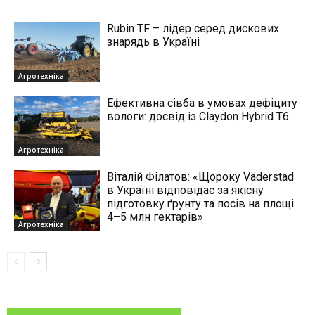
Rubin TF – лідер серед дискових
знарядь в Україні
Агротехніка
Ефективна сівба в умовах дефіциту
вологи: досвід із Claydon Hybrid Т6
Агротехніка
Віталій Філатов: «Щороку Väderstad
в Україні відповідає за якісну
підготовку ґрунту та посів на площі
4–5 млн гектарів»
Агротехніка