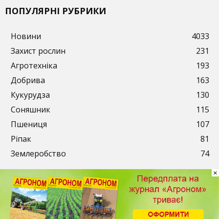
ПОПУЛЯРНІ РУБРИКИ
Новини
4033
Захист рослин
231
Агротехніка
193
Добрива
163
Кукурудза
130
Соняшник
115
Пшениця
107
Ріпак
81
Землеробство
74
×
Публікації
Рекламодавцям
Передплата
Контакти