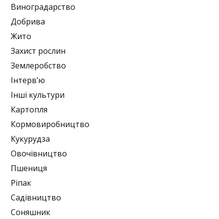
Виноградарство
Добрива
Жито
Захист рослин
Землеробство
Інтерв’ю
Інші культури
Картопля
Кормовиробництво
Кукурудза
Овочівництво
Пшениця
Ріпак
Садівництво
Соняшник