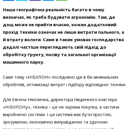
Наша географічна реальність багато в чому
визначає, як треба будувати агрономію. Там, де
дощ може не прийти вчасно, кожен додатковий
прохід техніки означає не лише витрати пального, а
й втрату вологи. Саме в таких умовах господарства
дедалі частіше переглядають свій підхід до
обробітку ґрунту, посіву та загальної організації
машинного парку.
Cаме тому «НІБУЛОН» послідовно іде в бік мінімальних
обробітків, оптимізації витрат і підбору відповідної техніки.
Для Євгена Ніколенка, директора південного кластера
«НІБУЛОНу», техніка – це не окрема покупка, а частина
виробничої системи. І ця система має бути простою,
зрозумілою, економічно виправданою та здатною