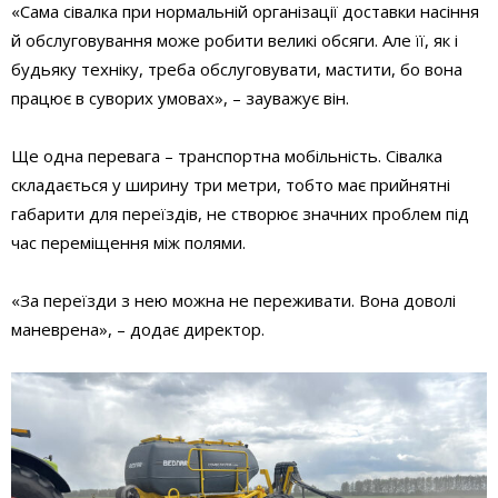
«Сама сівалка при нормальній організації доставки насіння
й обслуговування може робити великі обсяги. Але її, як і
будь­яку техніку, треба обслуговувати, мастити, бо вона
працює в суворих умовах», – зауважує він.
Ще одна перевага – транспортна мобільність. Сівалка
складається у ширину три метри, тобто має прийнятні
габарити для переїздів, не створює значних проблем під
час переміщення між полями.
«За переїзди з нею можна не переживати. Вона доволі
маневрена», – додає директор.