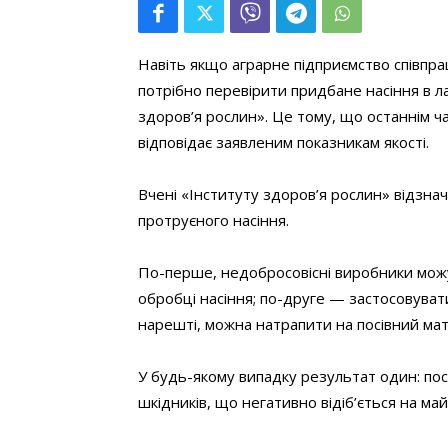
Навіть якщо аграрне підприємство співпра
потрібно перевірити придбане насіння в 
здоров’я рослин». Це тому, що останнім ч
відповідає заявленим показникам якості.
Вчені «Інституту здоров’я рослин» відзна
протруєного насіння.
По-перше, недобросовісні виробники можу
обробці насіння; по-друге — застосовува
нарешті, можна натрапити на посівний ма
У будь-якому випадку результат один: пос
шкідників, що негативно відіб’ється на ма