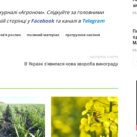
зі
журналі «Агроном». Слідкуйте за головними
06
й сторінці у
Facebook
та каналі в
Telegram
П
ров’я рослин
посівний матеріал
протруєння насіння
о
M
06
наступна стаття
В Україні з’явилася нова хвороба винограду