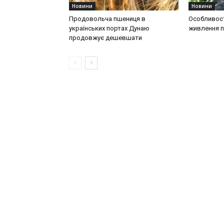
Новини
Новини
Продовольча пшениця в
Особливост
українських портах Дунаю
живлення п
продовжує дешевшати