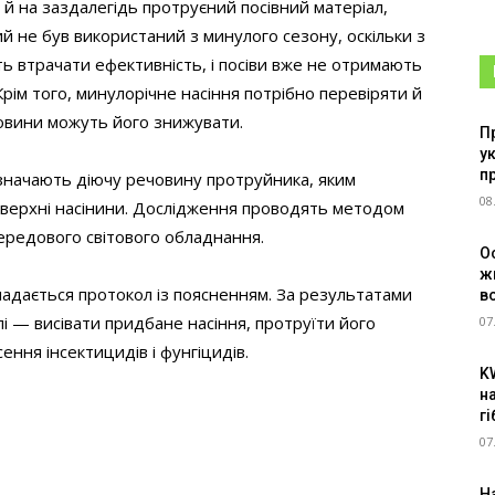
 й на заздалегідь протруєний посівний матеріал,
ий не був використаний з минулого сезону, оскільки з
ть втрачати ефективність, і посіви вже не отримають
Крім того, минулорічне насіння потрібно перевіряти й
ечовини можуть його знижувати.
П
у
п
изначають діючу речовину протруйника, яким
08
 поверхні насінини. Дослідження проводять методом
передового світового обладнання.
О
ж
надається протокол із поясненням. За результатами
в
лі — висівати придбане насіння, протруїти його
07
ння інсектицидів і фунгіцидів.
K
н
г
07
Н