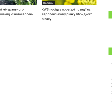
Новини
і мінерального
KWS посідає провідні позиції на
шениці озимої восени
європейському ринку гібридного
ріпаку