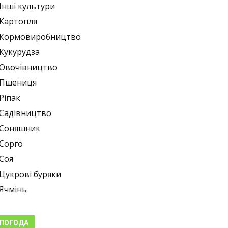
Інші культури
Картопля
Кормовиробництво
Кукурудза
Овочівництво
Пшениця
Ріпак
Садівництво
Соняшник
Сорго
Соя
Цукрові буряки
Ячмінь
ПОГОДА