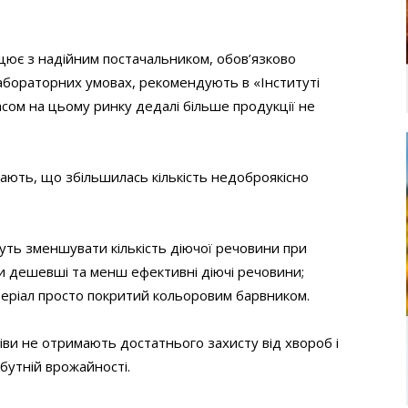
цює з надійним постачальником, обов’язково
лабораторних умовах, рекомендують в «Інституті
асом на цьому ринку дедалі більше продукції не
чають, що збільшилась кількість недоброякісно
ть зменшувати кількість діючої речовини при
ти дешевші та менш ефективні діючі речовини;
теріал просто покритий кольоровим барвником.
іви не отримають достатнього захисту від хвороб і
йбутній врожайності.