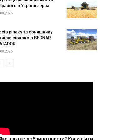
браного в Україні зерна
.08.2026
осів ріпаку та соняшнику
днією сівалкою BEDNAR
ATADOR
.08.2026
Яке азотне добриво внести? Коли сіяти