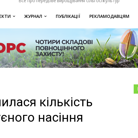
Все про передове вирощування сільгоспкультур
ЄКТИ
ЖУРНАЛ
ПУБЛІКАЦІЇ
РЕКЛАМОДАВЦЯМ
илася кількість
уєного насіння