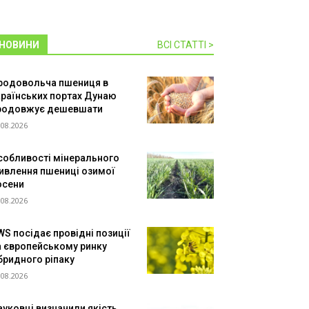
НОВИНИ
ВСІ СТАТТІ >
родовольча пшениця в
країнських портах Дунаю
родовжує дешевшати
.08.2026
собливості мінерального
ивлення пшениці озимої
осени
.08.2026
WS посідає провідні позиції
а європейському ринку
ібридного ріпаку
.08.2026
ауковці визначили якість