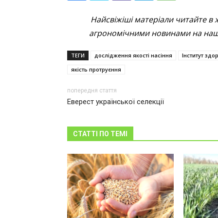
Найсвіжіші матеріали читайте в 
агрономічними новинами на наші
ТЕГИ
дослідження якості насіння
Інститут здо
якість протруєння
попередня стаття
Еверест української селекції
СТАТТІ ПО ТЕМІ