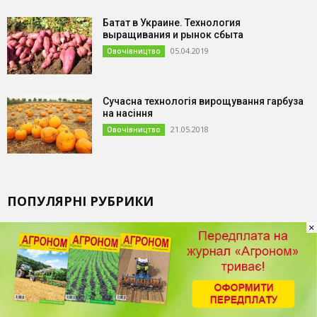
Батат в Украине. Технология
выращивания и рынок сбыта
05.04.2019
Овочівництво
Сучасна технологія вирощування гарбуза
на насіння
21.05.2018
Овочівництво
ПОПУЛЯРНІ РУБРИКИ
×
Новини
4029
Захист рослин
231
Агротехніка
193
Добрива
163