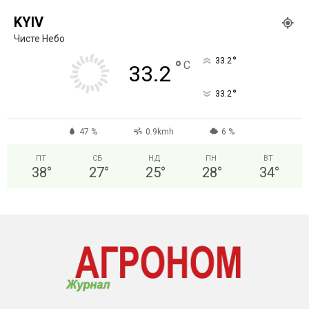
KYIV
Чисте Небо
°
33.2
°
C
33.2
°
33.2
47 %
0.9kmh
6 %
ПТ
СБ
НД
ПН
ВТ
38
°
27
°
25
°
28
°
34
°