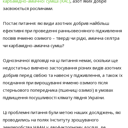
карбамідно-аміачної суміші (КАС)
, азот яких добре
засвоюється рослинами.
Постає питання: які види азотних добрив найбільш
ефективні при проведенні ранньовесняного підживлення
посівів ячменю озимого – тверді чи рідкі, аміачна селітра
чи карбамідно-аміачна суміш?
Однозначної відповіді на ці питання немає, оскільки ще
недостатньо вивчено застосування різних видів азотних
добрив перед сівбою та навесні у підживлення, а також їх
поєднання при вирощуванні ячменю озимого після
стерньового попередника (пшениці озимої) в умовах
підвищення посушливості клімату півдня України.
Ці проблемні питання були метою наших досліджень, які
проводились на полях Інституту зрошуваного
землеробства НААН у двофакторному досліді, де