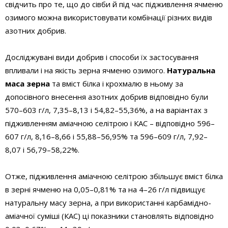
свідчить про те, що до сівби й під час підживлення ячменю
озимого можна використовувати комбінації різних видів
азотних добрив.
Досліджувані види добрив і способи їх застосування
впливали і на якість зерна ячменю озимого.
Натуральна
маса зерна
та вміст білка і крохмалю в ньому за
допосівного внесення азотних добрив відповідно були
570–603 г/л, 7,35–8,13 і 54,82–55,36%, а на варіантах з
підживленням аміачною селітрою і КАС – відповідно 596–
607 г/л, 8,16–8,66 і 55,88–56,95% та 596–609 г/л, 7,92–
8,07 і 56,79–58,22%.
Отже, підживлення аміачною селітрою збільшує вміст білка
в зерні ячменю на 0,05–0,81% та на 4–26 г/л підвищує
натуральну масу зерна, а при використанні карбамідно-
аміачної суміші (КАС) ці показники становлять відповідно