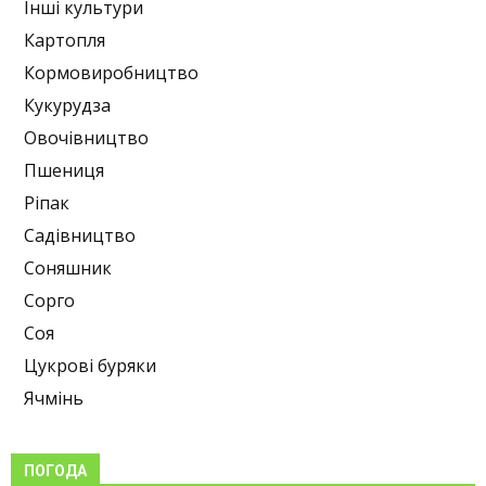
Інші культури
Картопля
Кормовиробництво
Кукурудза
Овочівництво
Пшениця
Ріпак
Садівництво
Соняшник
Сорго
Соя
Цукрові буряки
Ячмінь
ПОГОДА