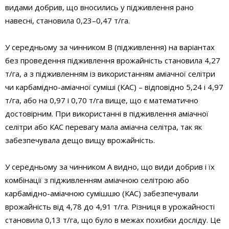
видами добрив, що вносились у підживлення рано
навесні, становила 0,23–0,47 т/га.
У середньому за чинником В (підживлення) на варіантах
без проведення підживлення врожайність становила 4,27
т/га, а з підживленням із використанням аміачної селітри
чи карбамідно-аміачної суміші (КАС) – відповідно 5,24 і 4,97
т/га, або на 0,97 і 0,70 т/га вище, що є математично
достовірним. При використанні в підживлення аміачної
селітри або КАС перевагу мала аміачна селітра, так як
забезпечувала дещо вищу врожайність.
У середньому за чинником А видно, що види добрив і їх
комбінації з підживленням аміачною селітрою або
карбамідно-аміачною сумішшю (КАС) забезпечували
врожайність від 4,78 до 4,91 т/га. Різниця в урожайності
становила 0,13 т/га, що було в межах похибки досліду. Це