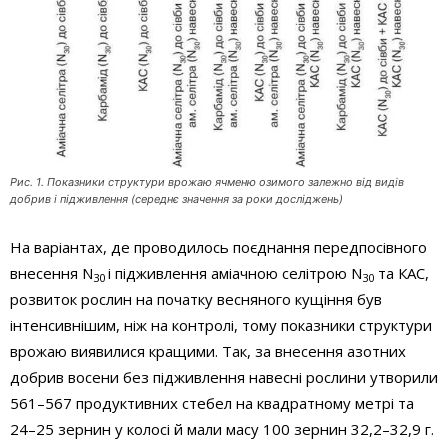
Рис. 1. Показники структури врожаю ячменю озимого залежно від видів
добрив і підживлення (середнє значення за роки досліджень)
На варіантах, де проводилось поєднання передпосівного
внесення N
і підживлення аміачною селітрою N
та КАС,
30
30
розвиток рослин на початку весняного кущіння був
інтенсивнішим, ніж на контролі, тому показники структури
врожаю виявилися кращими. Так, за внесення азотних
добрив восени без підживлення навесні рослини утворили
561–567 продуктивних стебел на квадратному метрі та
24–25 зернин у колосі й мали масу 100 зернин 32,2–32,9 г.