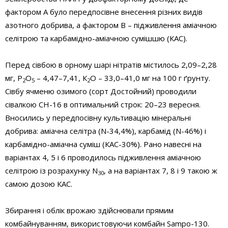
фактором А було передпосівне внесення різних видів
азотного добрива, а фактором В – підживлення аміачною
селітрою та карбамідно-аміачною сумішшю (КАС).
Перед сівбою в орному шарі нітратів містилось 2,09–2,28
мг, Р
О
– 4,47–7,41, К
О – 33,0–41,0 мг на 100 г ґрунту.
2
5
2
Сівбу ячменю озимого (сорт Достойний) проводили
сівалкою СН-16 в оптимальний строк: 20–23 вересня.
Вносились у передпосівну культивацію мінеральні
добрива: аміачна селітра (N-34,4%), карбамід (N-46%) і
карбамідно-аміачна суміш (КАС-30%). Рано навесні на
варіантах 4, 5 і 6 проводилось підживлення аміачною
селітрою із розрахунку N
, а на варіантах 7, 8 і 9 такою ж
30
самою дозою КАС.
Збирання і облік врожаю здійснювали прямим
комбайнуванням, використовуючи комбайн Sampo-130.