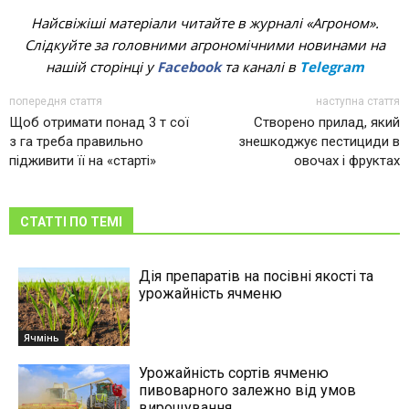
Найсвіжіші матеріали читайте в журналі «Агроном».
Слідкуйте за головними агрономічними новинами на
нашій сторінці у
Facebook
та каналі в
Telegram
попередня стаття
наступна стаття
Щоб отримати понад 3 т сої
Створено прилад, який
з га треба правильно
знешкоджує пестициди в
підживити її на «старті»
овочах і фруктах
СТАТТІ ПО ТЕМІ
Дія препаратів на посівні якості та
урожайність ячменю
Ячмінь
Урожайність сортiв ячменю
пивоварного залежно від умов
вирощування