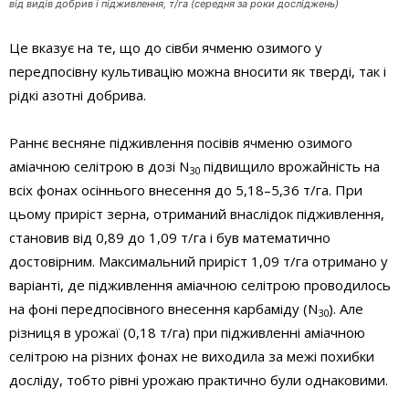
від видів добрив і підживлення, т/га (середня за роки досліджень)
Це вказує на те, що до сівби ячменю озимого у
передпосівну культивацію можна вносити як тверді, так і
рідкі азотні добрива.
Раннє весняне підживлення посівів ячменю озимого
аміачною селітрою в дозі N
підвищило врожайність на
30
всіх фонах осіннього внесення до 5,18–5,36 т/га. При
цьому приріст зерна, отриманий внаслідок підживлення,
становив від 0,89 до 1,09 т/га і був математично
достовірним. Максимальний приріст 1,09 т/га отримано у
варіанті, де підживлення аміачною селітрою проводилось
на фоні передпосівного внесення карбаміду (N
). Але
30
різниця в урожаї (0,18 т/га) при підживленні аміачною
селітрою на різних фонах не виходила за межі похибки
досліду, тобто рівні урожаю практично були однаковими.