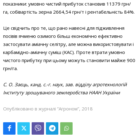
показники: умовно чистий прибуток становив 11379 грн/
га, собівартість зерна 2664,54 грн/т і рентабельність 84%.
Це свідчить про те, що рано навесні для підживлення
посівів ячменю озимого більш економічно ефективно
застосувати аміачну селітру, але можна використовувати і
карбамідно-аміачну суміш (КАС). Проте втрати умовно
чистого прибутку при цьому можуть становити майже 900
грн/га.
С. О. Заєць, канд. с.-г. наук, зав. відділу агротехнологій
Інституту зрошуваного землеробства НААН України
Опубліковано в журналі “Агроном”, 2018