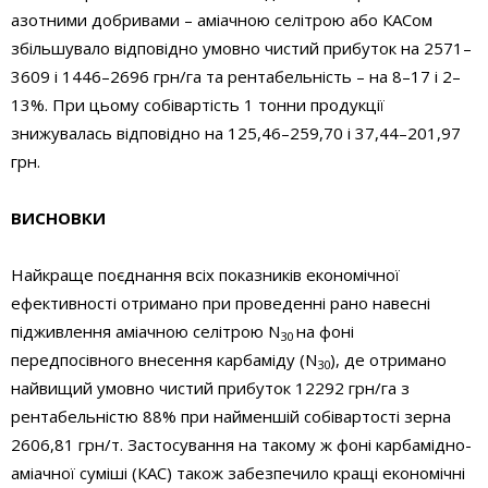
азотними добривами – аміачною селітрою або КАСом
збільшувало відповідно умовно чистий прибуток на 2571–
3609 і 1446–2696 грн/га та рентабельність – на 8–17 і 2–
13%. При цьому собівартість 1 тонни продукції
знижувалась відповідно на 125,46–259,70 і 37,44–201,97
грн.
ВИСНОВКИ
Найкраще поєднання всіх показників економічної
ефективності отримано при проведенні рано навесні
підживлення аміачною селітрою N
на фоні
30
передпосівного внесення карбаміду (N
), де отримано
30
найвищий умовно чистий прибуток 12292 грн/га з
рентабельністю 88% при найменшій собівартості зерна
2606,81 грн/т. Застосування на такому ж фоні карбамідно-
аміачної суміші (КАС) також забезпечило кращі економічні