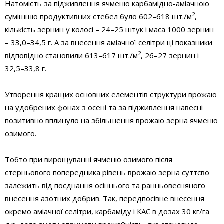
Натомість за підживлення ячменю карбамідно-аміачною
2
сумішшю продуктивних стебел було 602–618 шт./м
,
кількість зернин у колосі – 24–25 штук і маса 1000 зернин
– 33,0–34,5 г. А за внесення аміачної селітри ці показники
2
відповідно становили 613–617 шт./м
, 26–27 зернин і
32,5–33,8 г.
Утворення кращих основних елементів структури врожаю
на удобрених фонах з осені та за підживлення навесні
позитивно вплинуло на збільшення врожаю зерна ячменю
озимого.
Тобто при вирощуванні ячменю озимого після
стерньового попередника рівень врожаю зерна суттєво
залежить від поєднання осіннього та ранньовесняного
внесення азотних добрив. Так, передпосівне внесення
окремо аміачної селітри, карбаміду і КАС в дозах 30 кг/га