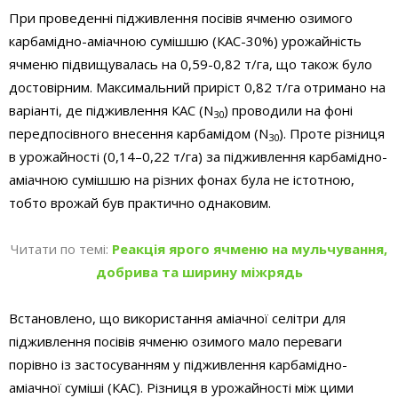
При проведенні підживлення посівів ячменю озимого
карбамідно-аміачною сумішшю (КАС-30%) урожайність
ячменю підвищувалась на 0,59-0,82 т/га, що також було
достовірним. Максимальний приріст 0,82 т/га отримано на
варіанті, де підживлення КАС (N
) проводили на фоні
30
передпосівного внесення карбамідом (N
). Проте різниця
30
в урожайності (0,14–0,22 т/га) за підживлення карбамідно-
аміачною сумішшю на різних фонах була не істотною,
тобто врожай був практично однаковим.
Читати по темі:
Реакція ярого ячменю на мульчування,
добрива та ширину міжрядь
Встановлено, що використання аміачної селітри для
підживлення посівів ячменю озимого мало переваги
порівно із застосуванням у підживлення карбамідно-
аміачної суміші (КАС). Різниця в урожайності між цими