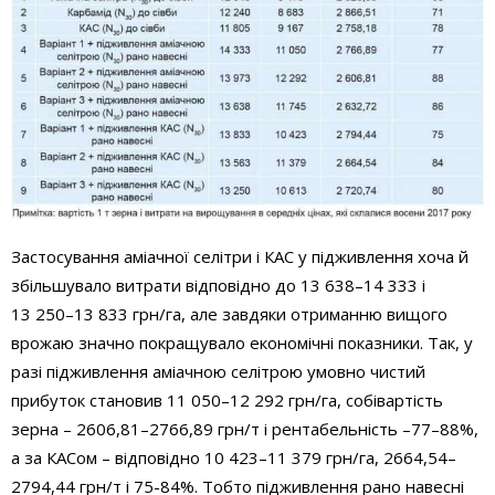
Застосування аміачної селітри і КАС у підживлення хоча й
збільшувало витрати відповідно до 13 638–14 333 і
13 250–13 833 грн/га, але завдяки отриманню вищого
врожаю значно покращувало економічні показники. Так, у
разі підживлення аміачною селітрою умовно чистий
прибуток становив 11 050–12 292 грн/га, собівартість
зерна – 2606,81–2766,89 грн/т і рентабельність –77–88%,
а за КАСом – відповідно 10 423–11 379 грн/га, 2664,54–
2794,44 грн/т і 75-84%. Тобто підживлення рано навесні