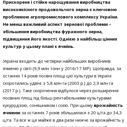
Прискорене і стійке нарощування виробництва
високоякісного продовольчого зерна є ключовою
проблемою агропромислового комплексу України.
Не менш важливий аспект зернової проблеми –
збільшення виробництва фуражного зерна,
підвищення його якості. Однією з найбільш цінних
культур у цьому плані є ячмінь.
Україна входить до четвірки найбільших виробників
ячменю у світі (9,9 млн тонн у 2016/17 МР). Щоправда, за
останніх 14 років посівні площі цієї культури в Україні
скоротились удвічі: з 5,8 млн га (2003 р.) до 2,9 млн га
(2017 р.). Таке скорочення відбулося через розширення
посівних площ під більш рентабельними культурами:
кукурудзою, соняшником і соєю. При цьому
врожайність
ячменю
за останніх 7 років збільшилася з 20 ц/га до 34,3
ц/га. Та все ж це майже в два рази нижче за врожайність у