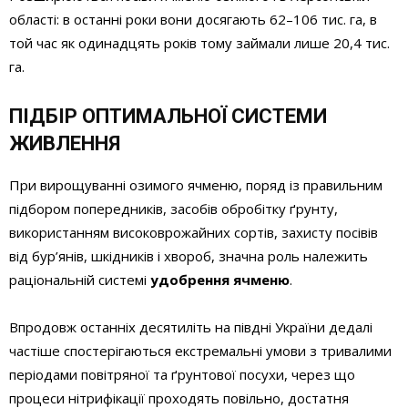
області: в останні роки вони досягають 62–106 тис. га, в
той час як одинадцять років тому займали лише 20,4 тис.
га.
ПІДБІР ОПТИМАЛЬНОЇ СИСТЕМИ
ЖИВЛЕННЯ
При вирощуванні озимого ячменю, поряд із правильним
підбором попередників, засобів обробітку ґрунту,
використанням високо­врожайних сортів, захисту посівів
від бур’янів, шкідників і хвороб, значна роль належить
раціональній системі
удобрення ячменю
.
Впродовж останніх десятиліть на півдні України дедалі
частіше спостерігаються екстремальні умови з тривалими
періодами повітряної та ґрунтової посухи, через що
процеси нітрифікації проходять повільно, достатня