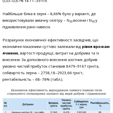
0,03–0,67% та 11–39 г/л.
Найбільше білка в зерні – 8,66% було у варіанті, де
використовували аміачну селітру – N
восени і N
у
30
30
підживлення рано навесні.
Розрахунок економічної ефективності засвідчив, що
економічні показники суттєво залежали від
рівня врожаю
ячменю
, вартості продукції, витрат на добрива та їх
внесення. За допосівного внесення азотних добрив
умовно чистий прибуток становив 8479–9167 грн/га,
собівартість зерна – 2758,18–2923,66 грн/т,
рентабельність – 68–78% (табл.).