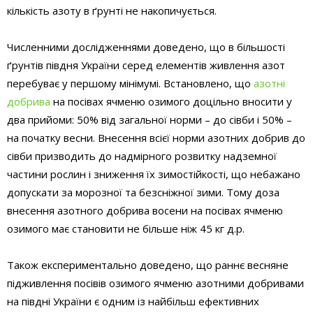
кількість азоту в ґрунті не накопичується.
Численними дослідженнями доведено, що в більшості
ґрунтів півдня України серед елементів живлення азот
перебуває у першому мінімумі. Встановлено, що
азотні
добрива
на посівах ячменю озимого доцільно вносити у
два прийоми: 50% від загальної норми – до сівби і 50% –
на початку весни. Внесення всієї норми азотних добрив до
сівби призводить до надмірного розвитку надземної
частини рослин і зниження їх зимостійкості, що небажано
допускати за морозної та безсніжної зими. Тому доза
внесення азотного добрива восени на посівах ячменю
озимого має становити не більше ніж 45 кг д.р.
Також експериментально доведено, що раннє весняне
підживлення посівів озимого ячменю азотними добривами
на півдні України є одним із найбільш ефективних