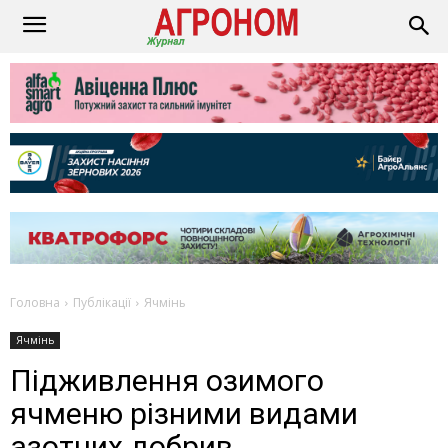
Головна
Публікації
Ячмінь
Ячмінь
Підживлення озимого
ячменю різними видами
азотних добрив