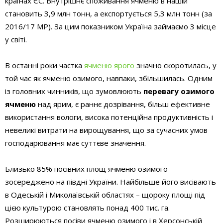
країнах ЄС. Внутрішнє споживання ячменю в нашій
становить 3,9 млн тонн, а експортується 5,3 млн тонн (за
2016/17 МР). За цим показником Україна займаємо 3 місце
у світі.
В останні роки частка
ячменю ярого
значно скоротилась, у
той час як ячменю озимого, навпаки, збільшилась. Одним
із головних чинників, що зумовлюють
перевагу озимого
ячменю
над ярим, є раннє дозрівання, більш ефективне
використання вологи, висока потенційна продуктивність і
невеликі витрати на вирощування, що за сучасних умов
господарювання має суттєве значення.
Близько 85% посівних площ ячменю озимого
зосереджено на півдні України. Найбільше його висівають
в Одеській і Миколаївській областях – щороку площі під
цією культурою становлять понад 400 тис. га.
Розширюються посіви ячменю озимого і в Херсонській