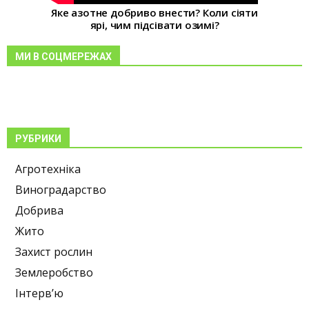
Яке азотне добриво внести? Коли сіяти
ярі, чим підсівати озимі?
МИ В СОЦМЕРЕЖАХ
РУБРИКИ
Агротехніка
Виноградарство
Добрива
Жито
Захист рослин
Землеробство
Інтерв’ю