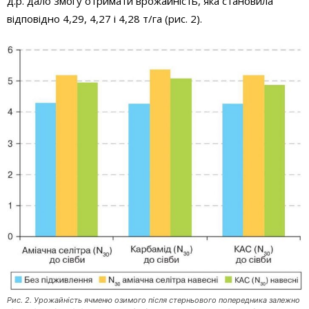
д.р. дало змогу отримати врожайність, яка становила
відповідно 4,29, 4,27 і 4,28 т/га (рис. 2).
Рис. 2. Урожайність ячменю озимого після стерньового попередника залежно