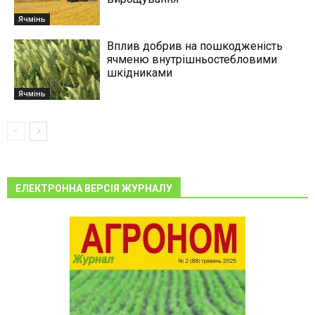
Ячмінь
Вплив добрив на пошкодженість
ячменю внутрішньостебловими
шкідниками
Ячмінь
ЕЛЕКТРОННА ВЕРСІЯ ЖУРНАЛУ