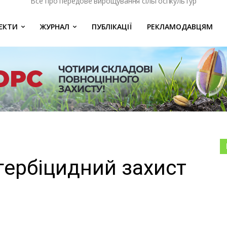
Все про передове вирощування сільгоспкультур
ЄКТИ
ЖУРНАЛ
ПУБЛІКАЦІЇ
РЕКЛАМОДАВЦЯМ
гербіцидний захист