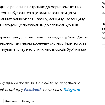
о
Ця діюча речовина потрапляє до меристематичних
M
емі, інгібує синтез ацетолактатсинтази (ALS),
06
мінних амінокислот – валіну, лейцину, ізолейцину,
Пе
н, і згодом це призводить до загибелі бур’янів.
з
в
чних дводольних і злакових видів бур’янів. Дія на
06
ерхню, так і через кореневу систему. Крім того, за
тримувати появу наступних хвиль сходів бур’янів (за
журналі «Агроном». Слідкуйте за головними
й сторінці у
Facebook
та каналі в
Telegram
т
Флагман
Формула