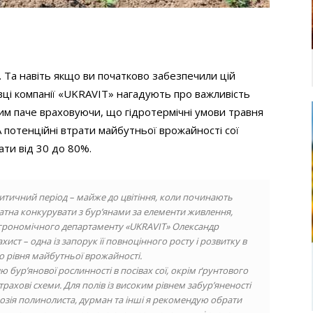
. Та навіть якщо ви початково забезпечили цій
вці компанії «UKRAVIT» нагадують про важливість
тим паче враховуючи, що гідротермічні умови травня
 А потенційні втрати майбутньої врожайності сої
ати від 30 до 80%.
ритичний період
–
майже до цвітіння, коли починають
датна
конкурувати з бур’янами за елементи живлення,
агрономічного департаменту «UKRAVIT» Олександр
ахист
–
одна із запорук її повноцінного росту і розвитку в
го рівня майбутньої врожайності.
 бур’янової рослинності в посівах сої, окрім ґрунтового
трахові схеми. Для полів із високим рівнем забур’яненості
розія полинолиста, дурман та інші я рекомендую обрати