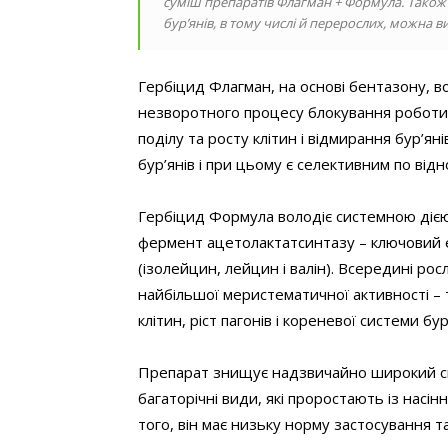
суміш препаратів Флагман + Формула. Також
бур’янів, в тому числі й перерослих, можна в
Гербіцид Флагман, на основі бентазону, в
незворотного процесу блокування роботи
поділу та росту клітин і відмирання бур’я
бур’янів і при цьому є селективним по ві
Гербіцид Формула володіє системною дією
фермент ацетолактатсинтазу – ключовий е
(ізолейцин, лейцин і валін). Всередині р
найбільшої меристематичної активності – 
клітин, ріст пагонів і кореневої системи бур
Препарат знищує надзвичайно широкий спек
багаторічні види, які проростають із насі
того, він має низьку норму застосування т