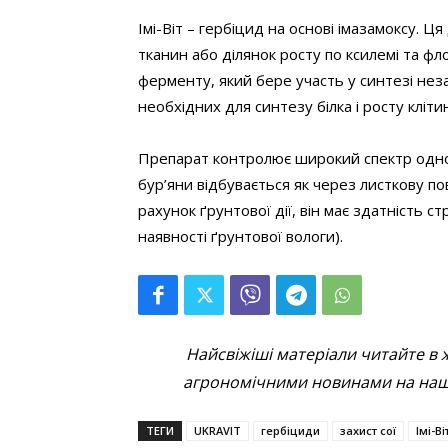
Імі-Віт – гербіцид на основі імазамоксу. 
тканин або ділянок росту по ксилемі та фло
ферменту, який бере участь у синтезі неза
необхідних для синтезу білка і росту кліти
Препарат контролює широкий спектр однорі
бур’яни відбувається як через листкову пов
рахунок ґрунтової дії, він має здатність с
наявності ґрунтової вологи).
Найсвіжіші матеріали читайте в 
агрономічними новинами на наші
ТЕГИ
UKRAVIT
гербіциди
захист сої
Імі-Ві