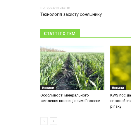
попередня стаття
Технологія захисту соняшнику
СТАТТІ ПО ТЕМІ
Новини
Новини
Особливості мінерального
KWS посідає
живлення пшениці озимої восени
європейськ
ріпаку