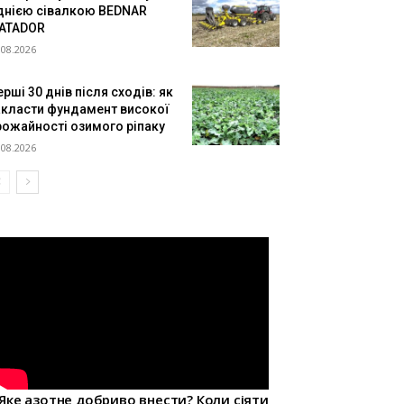
днією сівалкою BEDNAR
ATADOR
.08.2026
рші 30 днів після сходів: як
акласти фундамент високої
рожайності озимого ріпаку
.08.2026
Яке азотне добриво внести? Коли сіяти