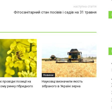
наступна стаття
Фітосанітарний стан посівів і садів на 31 травня
Новини
 провідні позиції на
Науковці визначили якість
ому ринку гібридного
зібраного в Україні зерна