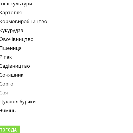
Інші культури
Картопля
Кормовиробництво
Кукурудза
Овочівництво
Пшениця
Ріпак
Садівництво
Соняшник
Сорго
Соя
Цукрові буряки
Ячмінь
ПОГОДА