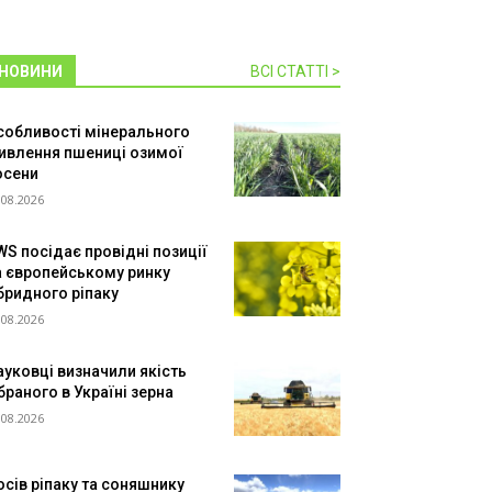
НОВИНИ
ВСІ СТАТТІ >
собливості мінерального
ивлення пшениці озимої
осени
.08.2026
WS посідає провідні позиції
а європейському ринку
ібридного ріпаку
.08.2026
ауковці визначили якість
браного в Україні зерна
.08.2026
осів ріпаку та соняшнику