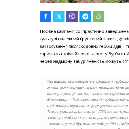
Посівна кампанія сої практично завершена
культурі належний ґрунтовий захист, фахі
застосування післясходових гербіцидів – 
сприяють стрімкій появі та росту бур’янів.
через надмірну забур’яненість можуть сяг
«
Як відомо, соя має досить тривалий гербок
змикатися міжряддя, і в цей період вона не з
вологу, простір і світло,
– зазначає керівник 
Мигловець. –
Тож ефективний гербіцидний з
цей період і, відповідно, формування високо
Тому в умовах агросезону
–
2021 для контролю
захисту, необхідно застосовувати ефективні с
такими видами бур’янів, як лобода біла, амб