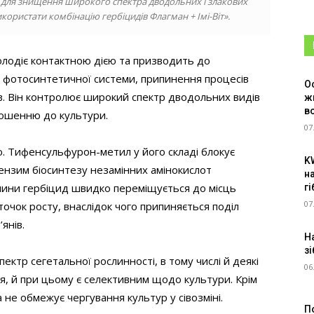
 для знищення широкого спектра дводольних і злакових
икористати комбінацію гербіцидів Флагман + Імі-Віт».
олодіє контактною дією та призводить до
 фотосинтетичної системи, припинення процесів
О
нів. Він контролює широкий спектр дводольних видів
ж
в
дношенню до культури.
07
. Тифенсульфурон-метил у його складі блокує
K
нзим біосинтезу незамінних амінокислот
н
ослини гербіцид швидко переміщується до місць
г
07
точок росту, внаслідок чого припиняється поділ
’янів.
Н
зі
тр сегетальної рослинності, в тому числі й деякі
06
ння, й при цьому є селективним щодо культури. Крім
а не обмежує чергування культур у сівозміні.
П