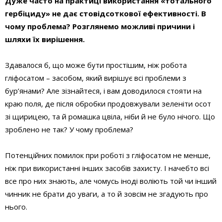
Дуже часто на практиці використання «тотального
гербіциду» не дає стовідсоткової ефективності. В
чому проблема? Розглянемо можливі причини і
шляхи їх вирішення.
Здавалося б, що може бути простішим, ніж робота
гліфосатом – засобом, який вирішує всі проблеми з
бур’янами? Але зізнайтеся, і вам доводилося стояти на
краю поля, де після обробки продовжували зеленіти осот
зі щирицею, та й ромашка цвіла, ніби й не було нічого. Що
зроблено не так? У чому проблема?
Потенційних помилок при роботі з гліфосатом не менше,
ніж при використанні інших засобів захисту. І начебто всі
все про них знають, але чомусь іноді воліють той чи інший
чинник не брати до уваги, а то й зовсім не згадують про
нього.