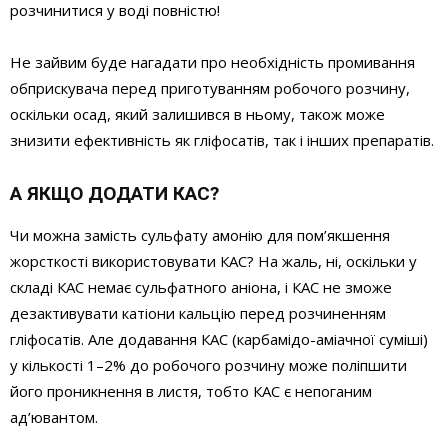
розчинитися у воді повністю!
Не зайвим буде нагадати про необхідність промивання
обприскувача перед приготуванням робочого розчину,
оскільки осад, який залишився в ньому, також може
знизити ефективність як гліфосатів, так і інших препаратів.
А ЯКЩО ДОДАТИ КАС?
Чи можна замість сульфату амонію для пом’якшення
жорсткості використовувати КАС? На жаль, ні, оскільки у
складі КАС немає сульфатного аніона, і КАС не зможе
дезактивувати катіони кальцію перед розчиненням
гліфосатів. Але додавання КАС (карбамідо-аміачної суміші)
у кількості 1–2% до робочого розчину може поліпшити
його проникнення в листя, тобто КАС є непоганим
ад’ювантом.