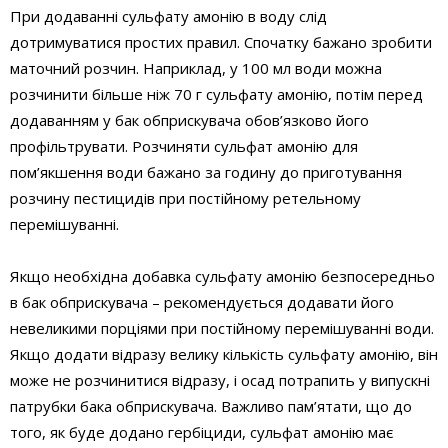
При додаванні сульфату амонію в воду слід
дотримуватися простих правил. Спочатку бажано зробити
маточний розчин. Наприклад, у 100 мл води можна
розчинити більше ніж 70 г сульфату амонію, потім перед
додаванням у бак обприскувача обов’язково його
профільтрувати. Розчиняти сульфат амонію для
пом’якшення води бажано за годину до приготування
розчину пестицидів при постійному ретельному
перемішуванні.
Якщо необхідна добавка сульфату амонію безпосередньо
в бак обприскувача – рекомендується додавати його
невеликими порціями при постійному перемішуванні води.
Якщо додати відразу велику кількість сульфату амонію, він
може не розчинитися відразу, і осад потрапить у випускні
патрубки бака обприскувача. Важливо пам’ятати, що до
того, як буде додано гербіциди, сульфат амонію має