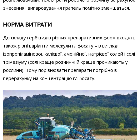
знесення і випаровування крапель помітно зменшаться.
НОРМА ВИТРАТИ
До складу гербіцидів різних препаративних форм входять
також різні варіанти молекули гліфосату – в вигляді
ізопропіламінової, калієвої, амонійної, натрієвої солей і солі
трімезіуму (солі краще розчинні й краще проникають у
рослини). Тому порівнювати препарати потрібно в
перерахунку на концентрацію гліфосату.