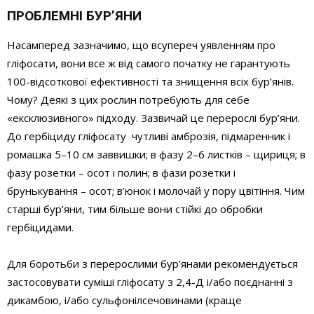
ПРОБЛЕМНІ БУР’ЯНИ
Насамперед зазначимо, що всупереч уявленням про
гліфосати, вони все ж від самого початку не гарантують
100-відсоткової ефективності та знищення всіх бур’янів.
Чому? Деякі з цих рослин потребують для себе
«ексклюзивного» підходу. Зазвичай це перерослі бур’яни.
До гербіциду гліфосату чутливі амброзія, підмаренник і
ромашка 5–10 см заввишки; в фазу 2–6 листків – щириця; в
фазу розетки – осот і полин; в фази розетки і
брунькування – осот; в’юнок і молочай у пору цвітіння. Чим
старші бур’яни, тим більше вони стійкі до обробки
гербіцидами.
Для боротьби з перерослими бур’янами рекомендується
застосовувати суміші гліфосату з 2,4-Д і/або поєднанні з
дикамбою, і/або сульфонілсечовинами (краще