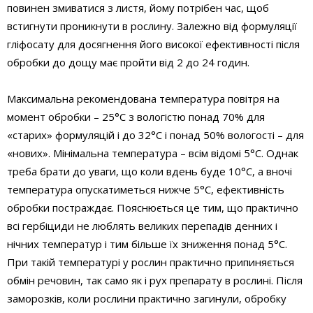
повинен змиватися з листя, йому потрібен час, щоб
встигнути проникнути в рослину. Залежно від формуляції
гліфосату для досягнення його високої ефективності після
обробки до дощу має пройти від 2 до 24 годин.
Максимальна рекомендована температура повітря на
момент обробки – 25°С з вологістю понад 70% для
«старих» формуляцій і до 32°С і понад 50% вологості – для
«нових». Мінімальна температура – всім відомі 5°С. Однак
треба брати до уваги, що коли вдень буде ​​10°С, а вночі
температура опускатиметься нижче 5°С, ефективність
обробки постраждає. Пояснюється це тим, що практично
всі гербіциди не люблять великих перепадів денних і
нічних температур і тим більше їх зниження понад 5°С.
При такій температурі у рослин практично припиняється
обмін речовин, так само як і рух препарату в рослині. Після
заморозків, коли рослини практично загинули, обробку