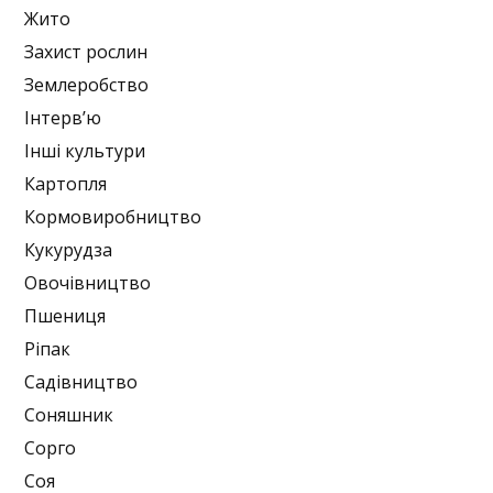
Жито
Захист рослин
Землеробство
Інтерв’ю
Інші культури
Картопля
Кормовиробництво
Кукурудза
Овочівництво
Пшениця
Ріпак
Садівництво
Соняшник
Сорго
Соя