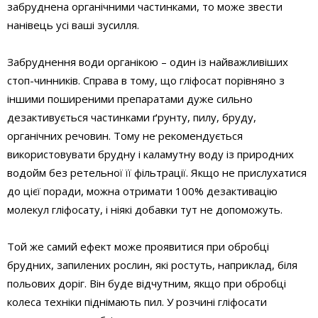
забруднена органічними частинками, то може звести
нанівець усі ваші зусилля.
Забруднення води органікою – один із найважливіших
стоп-чинників. Справа в тому, що гліфосат порівняно з
іншими поширеними препаратами дуже сильно
дезактивується частинками ґрунту, пилу, бруду,
органічних речовин. Тому не рекомендується
використовувати брудну і каламутну воду із природних
водойм без ретельної її фільтрації. Якщо не прислухатися
до цієї поради, можна отримати 100% дезактивацію
молекул гліфосату, і ніякі добавки тут не допоможуть.
Той же самий ефект може проявитися при обробці
брудних, запилених рослин, які ростуть, наприклад, біля
польових доріг. Він буде відчутним, якщо при обробці
колеса техніки піднімають пил. У розчині гліфосати