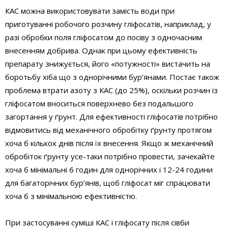
КАС можна використовувати замість води при
приготуванні робочого розчину гліфосатів, наприклад, у
разі обробки поля гліфосатом до посіву з одночасним
внесенням добрива. Однак при цьому ефективність
препарату знижується, його «потужності» вистачить на
боротьбу хіба що з однорічними бур’янами. Постає також
проблема втрати азоту з КАС (до 25%), оскільки розчин із
гліфосатом вноситься поверхнево без подальшого
загортання у ґрунт. Для ефективності гліфосатів потрібно
відмовитись від механічного обробітку ґрунту протягом
хоча б кількох днів після їх внесення. Якщо ж механічний
обробіток ґрунту усе-таки потрібно провести, зачекайте
хоча б мінімальні 6 годин для однорічних і 12-24 години
для багаторічних бур’янів, щоб гліфосат міг спрацювати
хоча б з мінімальною ефективністю.
При застосуванні суміші КАС і гліфосату після сівби