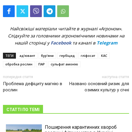
Найсвіжіші матеріали читайте в журналі «Агроном».
Слідкуйте за головними агрономічними новинами на
нашій сторінці у
Facebook
та каналі в
Telegram
ТЕГИ
ад’ювант
бур’яни
гербіцид
гліфосат
КАС
обробка рослин
ПАР
сульфат амонію
попередня стаття
наступна стаття
Проблема дефіциту магнію в
Названо основний ризик для
рослин
озимих культур у січні
СТАТТІ ПО ТЕМІ
Поширення карантинних хвороб