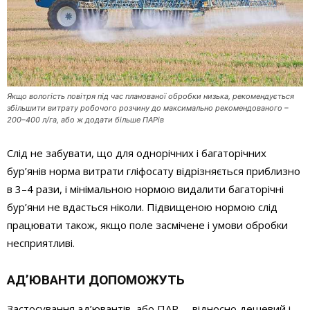
Якщо вологість повітря під час планованої обробки низька, рекомендується
збільшити витрату робочого розчину до максимально рекомендованого –
200–400 л/га, або ж додати більше ПАРів
Слід не забувати, що для однорічних і багаторічних
бур’янів норма витрати гліфосату відрізняється приблизно
в 3–4 рази, і мінімальною нормою видалити багаторічні
бур’яни не вдасться ніколи. Підвищеною нормою слід
працювати також, якщо поле засмічене і умови обробки
несприятливі.
АД’ЮВАНТИ ДОПОМОЖУТЬ
Застосування ад’ювантів, або ПАР, – відносно дешевий і