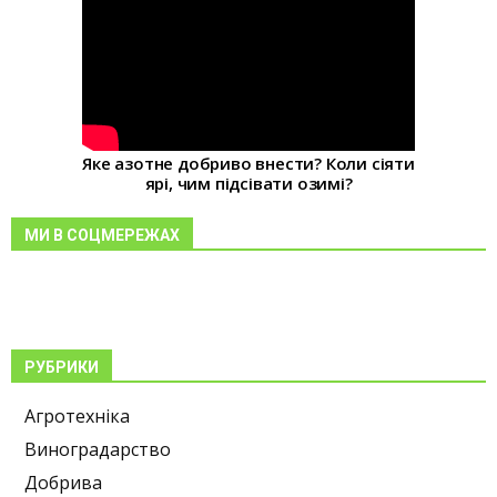
Яке азотне добриво внести? Коли сіяти
ярі, чим підсівати озимі?
МИ В СОЦМЕРЕЖАХ
РУБРИКИ
Агротехніка
Виноградарство
Добрива