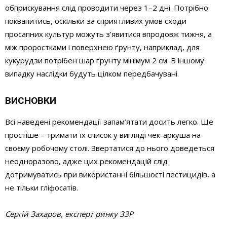
обприскування слід проводити через 1–2 дні. Потрібно
поквапитись, оскільки за сприятливих умов сходи
просапних культур можуть з’явитися впродовж тижня, а
між проростками і поверхнею ґрунту, наприклад, для
кукурудзи потрібен шар ґрунту мінімум 2 см. В іншому
випадку наслідки будуть цілком передбачувані.
ВИСНОВКИ
Всі наведені рекомендації запам’ятати досить легко. Ще
простіше – тримати їх список у вигляді чек-аркуша на
своєму робочому столі. Звертатися до нього доведеться
неодноразово, адже цих рекомендацій слід
дотримуватись при використанні більшості пестицидів, а
не тільки гліфосатів.
Сергій Захаров, експерт ринку ЗЗР