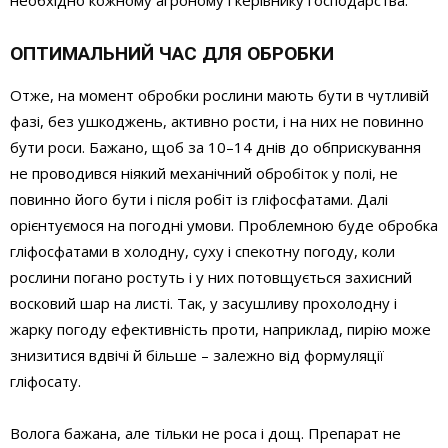
необхідно кожному агроному і керівнику господарства.
ОПТИМАЛЬНИЙ ЧАС ДЛЯ ОБРОБКИ
Отже, на момент обробки рослини мають бути в чутливій
фазі, без ушкоджень, активно рости, і на них не повинно
бути роси. Бажано, щоб за 10–14 днів до обприскування
не проводився ніякий механічний обробіток у полі, не
повинно його бути і після робіт із гліфосфатами. Далі
орієнтуємося на погодні умови. Проблемною буде обробка
гліфосфатами в холодну, суху і спекотну погоду, коли
рослини погано ростуть і у них потовщується захисний
восковий шар на листі. Так, у засушливу прохолодну і
жарку погоду ефективність проти, наприклад, пирію може
знизитися вдвічі й більше – залежно від формуляції
гліфосату.
Волога бажана, але тільки не роса і дощ. Препарат не