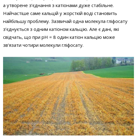
а утворене з’єднання з катіонами дуже стабільне.
Найчастіше саме кальцій у жорсткій воді становить
найбільшу проблему. Зазвичай одна молекула гліфосату
з’єднується з одним катіоном кальцію. Але є дані, які
свідчать, що при pH = 8 один катіон кальцію може
зв’язати чотири молекули гліфосату.