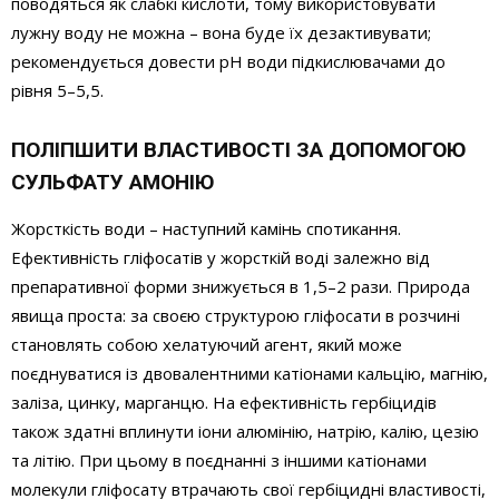
поводяться як слабкі кислоти, тому використовувати
лужну воду не можна – вона буде їх дезактивувати;
рекомендується довести pH води підкислювачами до
рівня 5–5,5.
ПОЛІПШИТИ ВЛАСТИВОСТІ ЗА ДОПОМОГОЮ
СУЛЬФАТУ АМОНІЮ
Жорсткість води – наступний камінь спотикання.
Ефективність гліфосатів у жорсткій воді залежно від
препаративної форми знижується в 1,5–2 рази. Природа
явища проста: за своєю структурою гліфосати в розчині
становлять собою хелатуючий агент, який може
поєднуватися із двовалентними катіонами кальцію, магнію,
заліза, цинку, марганцю. На ефективність гербіцидів
також здатні вплинути іони алюмінію, натрію, калію, цезію
та літію. При цьому в поєднанні з іншими катіонами
молекули гліфосату втрачають свої гербіцидні властивості,