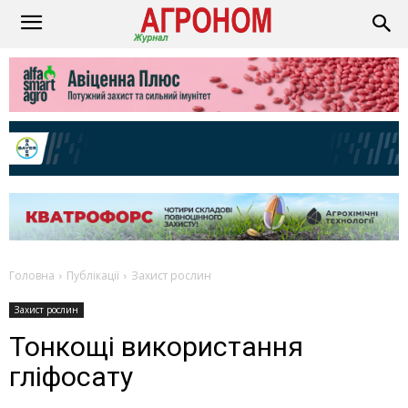
Головна
Публікації
Захист рослин
Захист рослин
Тонкощі використання
гліфосату