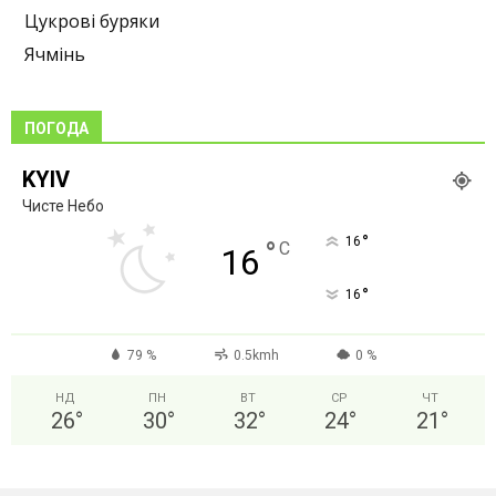
Цукрові буряки
Ячмінь
ПОГОДА
KYIV
Чисте Небо
°
16
°
C
16
°
16
79 %
0.5kmh
0 %
НД
ПН
ВТ
СР
ЧТ
26
°
30
°
32
°
24
°
21
°