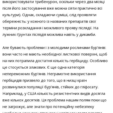
використовувати трибенурон, оскільки через два місяці
після його застосування вже можна сіяти практично всі
культури). Однак, складаючи суміші, слід проявляти
обережність: у кожного із названих препаратів свої
терміни розкладання і можливого прояву післядії. На
лужних ґрунтах післядія можлива навіть у дикамби.
Але бувають проблеми і з молодими рослинами бур’янів:
вони часто не мають необхідної листкової поверхні, щоб
на них потрапила достатня кількість гербіциду. Особливо
це стосується злакових. Є ще одна категорія
непереможних бур’янів. Неграмотне використання
гербіцидів призвело до того, що в низці країн
розвинулися популяції бур’янів, стійких до гліфосату.
Наприклад, у США кількість резистентних видів досягла
вже кількох десятків. Ця проблема нашим полям поки що
не загрожує, але знати про потенційну небезпеку