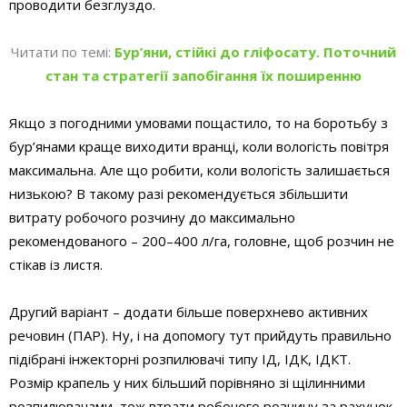
проводити безглуздо.
Читати по темі:
Бур’яни, стійкі до гліфосату. Поточний
стан та стратегії запобігання їх поширенню
Якщо з погодними умовами пощастило, то на боротьбу з
бур’янами краще виходити вранці, коли вологість повітря
максимальна. Але що робити, коли вологість залишається
низькою? В такому разі рекомендується збільшити
витрату робочого розчину до максимально
рекомендованого – 200–400 л/га, головне, щоб розчин не
стікав із листя.
Другий варіант – додати більше поверхнево активних
речовин (ПАР). Ну, і на допомогу тут прийдуть правильно
підібрані інжекторні розпилювачі типу ІД, ІДК, ІДКТ.
Розмір крапель у них більший порівняно зі щілинними
розпилювачами, тож втрати робочого розчину за рахунок