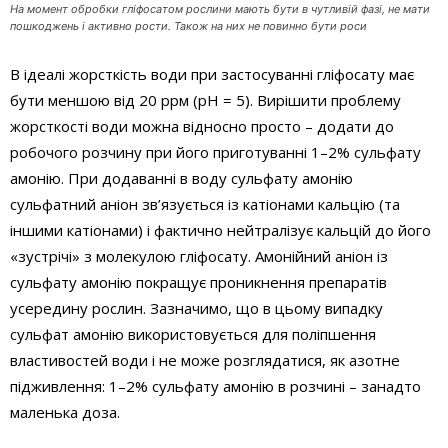
На момент обробки гліфосатом рослини мають бути в чутливій фазі, не мати
пошкоджень і активно рости. Також на них не повинно бути роси
В ідеалі жорсткість води при застосуванні гліфосату має
бути меншою від 20 ррм (pH = 5). Вирішити проблему
жорсткості води можна відносно просто – додати до
робочого розчину при його приготуванні 1–2% сульфату
амонію. При додаванні в воду сульфату амонію
сульфатний аніон зв’язується із катіонами кальцію (та
іншими катіонами) і фактично нейтралізує кальцій до його
«зустрічі» з молекулою гліфосату. Амонійний аніон із
сульфату амонію покращує проникнення препаратів
усередину рослин. Зазначимо, що в цьому випадку
сульфат амонію використовується для поліпшення
властивостей води і не може розглядатися, як азотне
підживлення: 1–2% сульфату амонію в розчині – занадто
маленька доза.