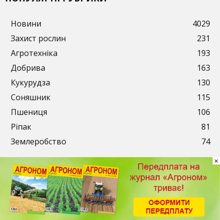
Новини
4029
Захист рослин
231
Агротехніка
193
Добрива
163
Кукурудза
130
Соняшник
115
Пшениця
106
Ріпак
81
Землеробство
74
×
Публікації
Рекламодавцям
Передплата
Контакти
© 2003-2026. ТОВ «АгроМедіа». Всі права захищені