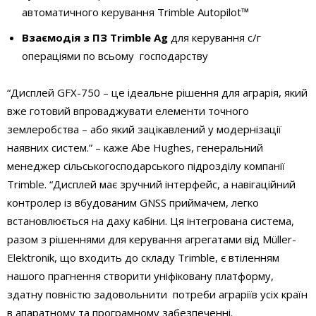
автоматичного керування Trimble Autopilot™
Взаємодія з ПЗ Trimble Ag
для керування с/г
операціями по всьому господарству
“Дисплей GFX-750 – це ідеальне рішення для аграрія, який
вже готовий впроваджувати елементи точного
землеробства – або який зацікавлений у модернізації
наявних систем.” – каже Abe Hughes, генеральний
менеджер сільськогосподарського підрозділу компанії
Trimble. “Дисплей має зручний інтерфейс, а навігаційний
контролер із вбудованим GNSS приймачем, легко
встановлюється на даху кабіни. Ця інтегрована система,
разом з рішеннями для керування агрегатами від Müller-
Elektronik, що входить до складу Trimble, є втіленням
нашого прагнення створити уніфіковану платформу,
здатну повністю задовольнити потреби аграріїв усіх країн
в апаратному та програмному забезпеченні.