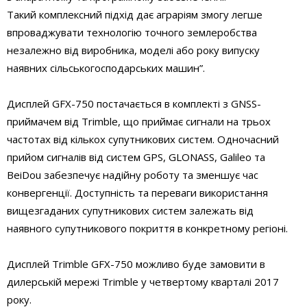
Такий комплексний підхід дає аграріям змогу легше
впроваджувати технологію точного землеробства
незалежно від виробника, моделі або року випуску
наявних сільськогосподарських машин”.
Дисплей GFX-750 постачається в комплекті з GNSS-
приймачем від Trimble, що приймає сигнали на трьох
частотах від кількох супутникових систем. Одночасний
прийом сигналів від систем GPS, GLONASS, Galileo та
BeiDou забезпечує надійну роботу та зменшує час
конвергенції. Доступність та переваги використання
вищезгаданих супутникових систем залежать від
наявного супутникового покриття в конкретному регіоні.
Дисплей Trimble GFX-750 можливо буде замовити в
дилерській мережі Trimble у четвертому кварталі 2017
року.