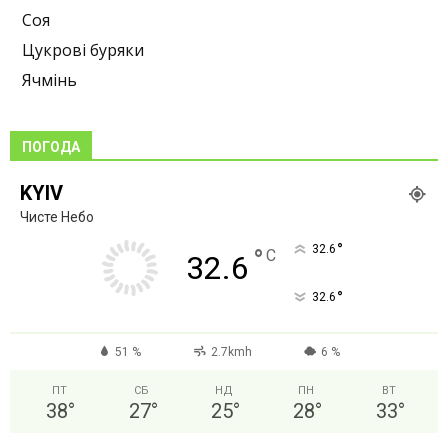
Соя
Цукрові буряки
Ячмінь
ПОГОДА
KYIV
Чисте Небо
°
32.6
°
C
32.6
°
32.6
51 %
2.7kmh
6 %
ПТ
СБ
НД
ПН
ВТ
38
°
27
°
25
°
28
°
33
°