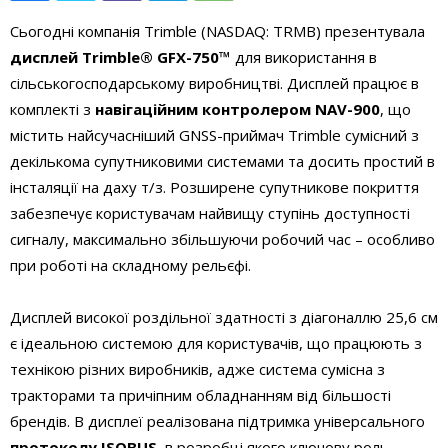
Сьогодні компанія Trimble (NASDAQ: TRMB) презентувала
дисплей Trimble® GFX-750™
для використання в
сільськогосподарському виробництві. Дисплей працює в
комплекті з
навігаційним контролером NAV-900
, що
містить найсучасніший GNSS-приймач Trimble сумісний з
декількома супутниковими системами та досить простий в
інсталяції на даху т/з. Розширене супутникове покриття
забезпечує користувачам найвищу ступінь доступності
сигналу, максимально збільшуючи робочий час – особливо
при роботі на складному рельєфі.
Дисплей високої роздільної здатності з діагоналлю 25,6 см
є ідеальною системою для користувачів, що працюють з
технікою різних виробників, адже система сумісна з
тракторами та причіпним обладнанням від більшості
брендів. В дисплеї реалізована підтримка універсального
протоколу ISOBUS
, в розробці якого ключову роль