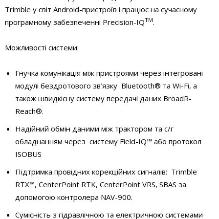
Trimble у світ Android-пристроїв і працює на сучасному
TM
програмному забезпеченні Precision-IQ
.
Можливості системи:
Гнучка комунікація між пристроями через інтегровані
модулі бездротового зв’язку Bluetooth® та Wi-Fi, а
також швидкісну систему передачі даних BroadR-
Reach®.
Надійний обмін даними між трактором та с/г
обладнанням через систему Field-IQ™ або протокол
ISOBUS
Підтримка провідних корекційних сигналів: Trimble
RTX™, CenterPoint RTK, CenterPoint VRS, SBAS за
допомогою контролера NAV-900.
Сумісність з гідравлічною та електричною системами