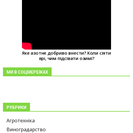
Яке азотне добриво внести? Коли сіяти
ярі, чим підсівати озимі?
МИ В СОЦМЕРЕЖАХ
РУБРИКИ
Агротехніка
Виноградарство