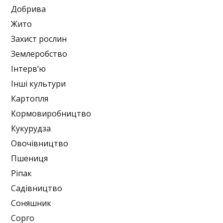
Добрива
Жито
Захист рослин
Землеробство
Інтерв’ю
Інші культури
Картопля
Кормовиробництво
Кукурудза
Овочівництво
Пшениця
Ріпак
Садівництво
Соняшник
Сорго