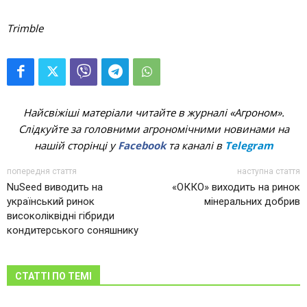
Trimble
Найсвіжіші матеріали читайте в журналі «Агроном».
Слідкуйте за головними агрономічними новинами на
нашій сторінці у
Facebook
та каналі в
Telegram
попередня стаття
наступна стаття
NuSeed виводить на
«ОККО» виходить на ринок
український ринок
мінеральних добрив
високоліквідні гібриди
кондитерського соняшнику
СТАТТІ ПО ТЕМІ