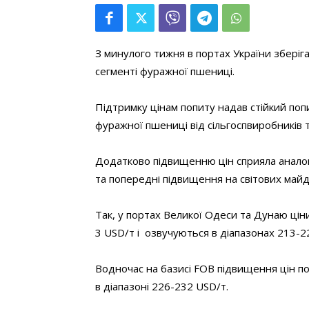
З минулого тижня в портах України зберіг
сегменті фуражної пшениці.
Підтримку цінам попиту надав стійкий поп
фуражної пшениці від сільгоспвиробників т
Додатково підвищенню цін сприяла аналог
та попередні підвищення на світових майд
Так, у портах Великої Одеси та Дунаю ці
3 USD/т і озвучуються в діапазонах 213-2
Водночас на базисі FOB підвищення цін по
в діапазоні 226-232 USD/т.