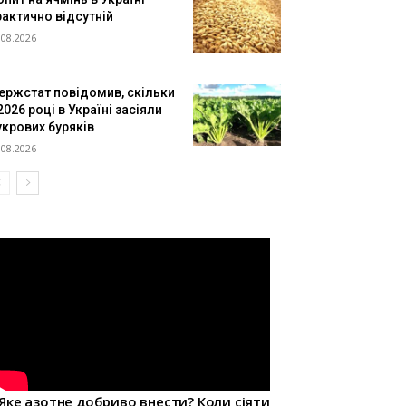
рактично відсутній
.08.2026
ержстат повідомив, скільки
2026 році в Україні засіяли
укрових буряків
.08.2026
Яке азотне добриво внести? Коли сіяти