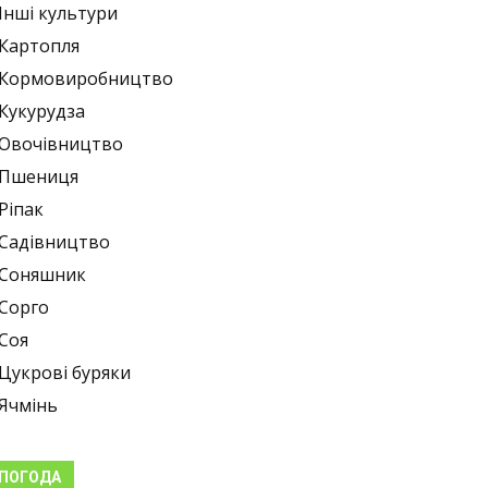
Інші культури
Картопля
Кормовиробництво
Кукурудза
Овочівництво
Пшениця
Ріпак
Садівництво
Соняшник
Сорго
Соя
Цукрові буряки
Ячмінь
ПОГОДА