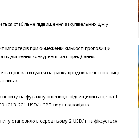
ається стабільне підвищення закупівельних цін у
ит імпортерів при обмеженій кількості пропозицій
а підвищення конкуренції за її придбання.
ічна цінова ситуація на ринку продовольчої пшениці
анчиках.
ни попиту на фуражну пшеницю підвищились ще на 1-
20 і 213-221 USD/т CPT-порт відповідно.
питу становило в середньому 2 USD/т та фіксується