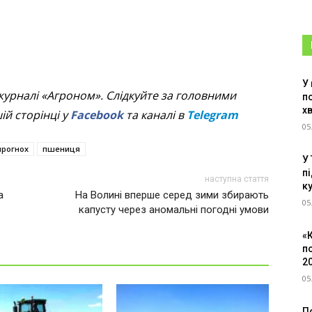
У
журналі «Агроном». Слідкуйте за головними
п
х
й сторінці у
Facebook
та каналі в
Telegram
05
прогнох
пшениця
У
пі
наступна стаття
к
а
На Волині вперше серед зими збирають
05
капусту через аномальні погодні умови
«
п
2
05
По