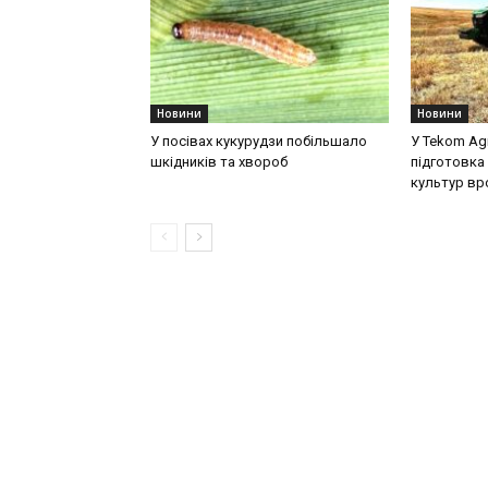
Новини
Новини
У посівах кукурудзи побільшало
У Tekom Ag
шкідників та хвороб
підготовка 
культур в