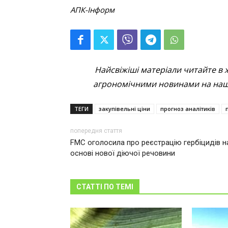
АПК-
Інформ
Найсвіжіші матеріали читайте в 
агрономічними новинами на наші
ТЕГИ
закупівельні ціни
прогноз аналітиків
попередня стаття
FMC оголосила про реєстрацію гербіцидів н
основі нової діючої речовини
СТАТТІ ПО ТЕМІ