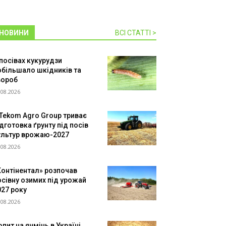
НОВИНИ
ВСІ СТАТТІ >
 посівах кукурудзи
обільшало шкідників та
вороб
.08.2026
 Tekom Agro Group триває
дготовка ґрунту під посів
ультур врожаю-2027
.08.2026
Контінентал» розпочав
осівну озимих під урожай
027 року
.08.2026
пит на ячмінь в Україні