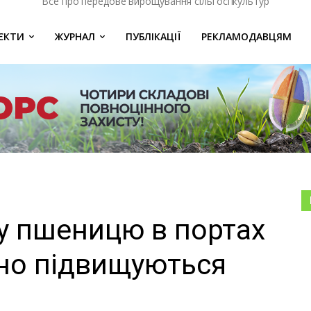
Все про передове вирощування сільгоспкультур
ЄКТИ
ЖУРНАЛ
ПУБЛІКАЦІЇ
РЕКЛАМОДАВЦЯМ
у пшеницю в портах
ьно підвищуються