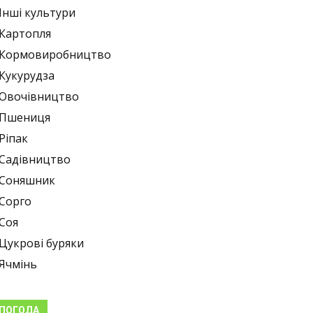
Інші культури
Картопля
Кормовиробництво
Кукурудза
Овочівництво
Пшениця
Ріпак
Садівництво
Соняшник
Сорго
Соя
Цукрові буряки
Ячмінь
ПОГОДА