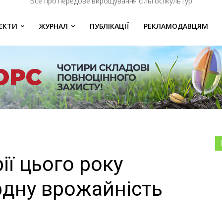
Все про передове вирощування сільгоспкультур
ЄКТИ
ЖУРНАЛ
ПУБЛІКАЦІЇ
РЕКЛАМОДАВЦЯМ
ії цього року
дну врожайність
и