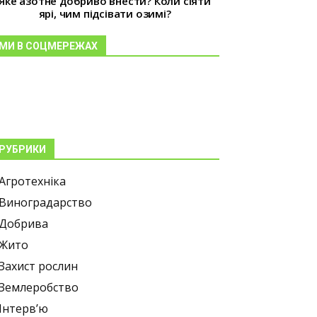
Яке азотне добриво внести? Коли сіяти
ярі, чим підсівати озимі?
МИ В СОЦМЕРЕЖАХ
РУБРИКИ
Агротехніка
Виноградарство
Добрива
Жито
Захист рослин
Землеробство
Інтерв’ю