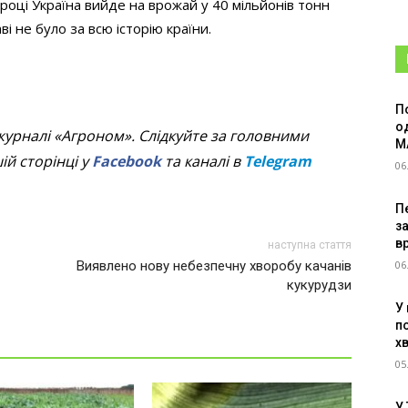
році Україна вийде на врожай у 40 мільйонів тонн
і не було за всю історію країни.
П
о
журналі «Агроном». Слідкуйте за головними
M
й сторінці у
Facebook
та каналі в
Telegram
06
Пе
з
в
наступна стаття
06
Виявлено нову небезпечну хворобу качанів
кукурудзи
У
п
х
05
У