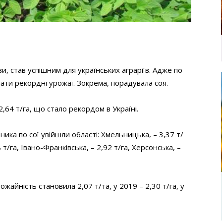
и, став успішним для українських аграріїв. Адже по
ти рекордні урожаї. Зокрема, порадувала соя.
,64 т/га, що стало рекордом в Україні.
зника по сої увійшли області: Хмельницька, – 3,37 т/
8 т/га, Івано-Франківська, – 2,92 т/га, Херсонська, –
жайність становила 2,07 т/та, у 2019 – 2,30 т/га, у