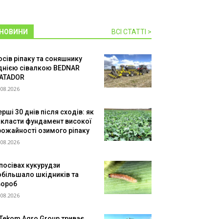
НОВИНИ
ВСІ СТАТТІ >
осів ріпаку та соняшнику
днією сівалкою BEDNAR
ATADOR
.08.2026
рші 30 днів після сходів: як
акласти фундамент високої
рожайності озимого ріпаку
.08.2026
 посівах кукурудзи
обільшало шкідників та
вороб
.08.2026
 Tekom Agro Group триває