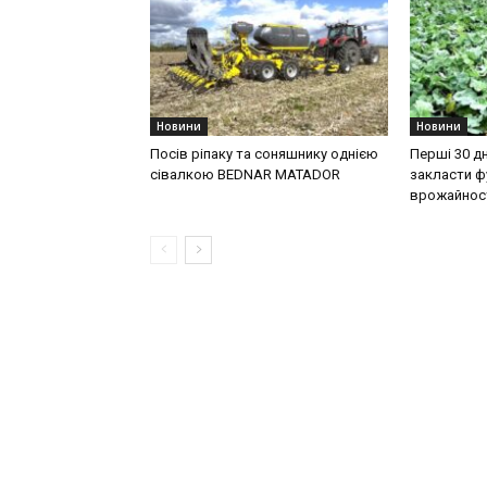
Новини
Новини
Посів ріпаку та соняшнику однією
Перші 30 дн
сівалкою BEDNAR MATADOR
закласти ф
врожайност