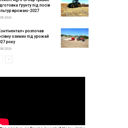
дготовка ґрунту під посів
ультур врожаю-2027
.08.2026
Контінентал» розпочав
осівну озимих під урожай
027 року
.08.2026