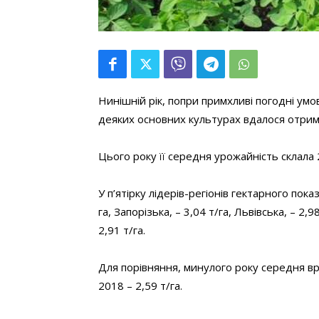
Нинішній рік, попри примхливі погодні умов
деяких основних культурах вдалося отрима
Цього року її середня урожайність склала 2
У п’ятірку лідерів-регіонів гектарного пока
га, Запорізька, – 3,04 т/га, Львівська, – 2,9
2,91 т/га.
Для порівняння, минулого року середня вро
2018 – 2,59 т/га.