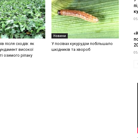
пі
к
05
«
Новини
п
ів після сходів: як
У посівах кукурудзи побільшало
2
ундамент високої
шкідників та хвороб
05
і озимого ріпаку