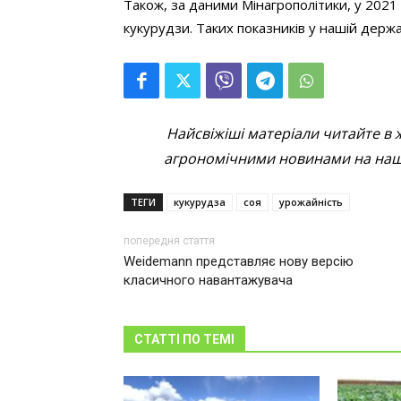
Також, за даними Мінагрополітики, у 2021 
кукурудзи. Таких показників у нашій держав
Найсвіжіші матеріали читайте в 
агрономічними новинами на наші
ТЕГИ
кукурудза
соя
урожайність
попередня стаття
Weidemann представляє нову версію
класичного навантажувача
СТАТТІ ПО ТЕМІ