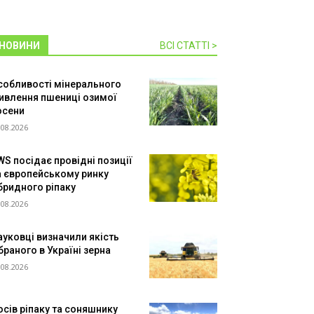
НОВИНИ
ВСІ СТАТТІ >
собливості мінерального
ивлення пшениці озимої
осени
.08.2026
WS посідає провідні позиції
а європейському ринку
ібридного ріпаку
.08.2026
ауковці визначили якість
браного в Україні зерна
.08.2026
осів ріпаку та соняшнику