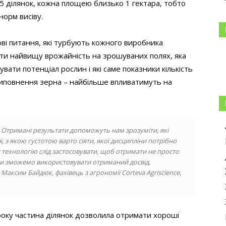
 25 ділянок, кожна площею близько 1 гектара, тобто
норм висіву.
ові питання, які турбують кожного виробника
ити найвищу врожайність на зрошуваних полях, яка
вати потенціал рослин і які саме показники кількість
о виповнення зерна – найбільше впливатимуть на
 Отримані результати допоможуть нам зрозуміти, які
 з якою густотою варто сіяти, якої дисципліни потрібно
 технологію слід застосовувати, щоб отримати не просто
 ми зможемо використовувати отриманий досвід,
Максим Байдюк, фахівець з агрономії Corteva Agriscience,
року частина ділянок дозволила отримати хороші