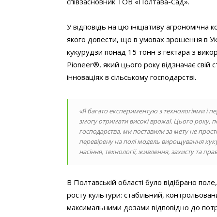
співзасновник ТОВ «Полтава-Сад».
У відповідь на цю ініціативу агрономічна к
якого довести, що в умовах зрошення в У
кукурудзи понад 15 тонн з гектара з вик
Pioneer®, який цього року відзначає свій 
інноваціях в сільському господарстві.
«Я багато експериментую з технологіями і пе
змогу отримати високі врожаї. Цього року, 
господарства, ми поставили за мету не прост
перевірену на полі модель вирощування кук
насіння, технології, живлення, захисту та п
В Полтавській області було відібрано пол
росту культури: стабільний, контрольова
максимальними дозами відповідно до потр