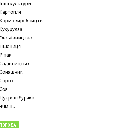
Інші культури
Картопля
Кормовиробництво
Кукурудза
Овочівництво
Пшениця
Ріпак
Садівництво
Соняшник
Сорго
Соя
Цукрові буряки
Ячмінь
ПОГОДА