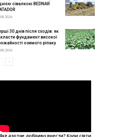
днією сівалкою BEDNAR
ATADOR
.08.2026
рші 30 днів після сходів: як
акласти фундамент високої
рожайності озимого ріпаку
.08.2026
Яке азотне добриво внести? Коли сіяти