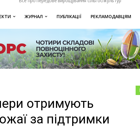
Все про передове вирощування сільгоспкультур
ЄКТИ
ЖУРНАЛ
ПУБЛІКАЦІЇ
РЕКЛАМОДАВЦЯМ
мери отримують
ожаї за підтримки