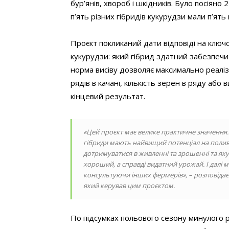
бур’янів, хвороб і шкідників. Було посіяно
п’ять різних гібридів кукурудзи мали п’ять 
Проєкт покликаний дати відповіді на ключ
кукурудзи: який гібрид здатний забезпеч
норма висіву дозволяє максимально реалізу
рядів в качані, кількість зерен в ряду аб
кінцевий результат.
«Цей проєкт має велике практичне значення.
гібриди мають найвищий потенціал на поливі,
дотримуватися в живленні та зрошенні та яку
хороший, а справді видатний урожай. І далі
консультуючи інших фермерів», – розповідає 
який керував цим проєктом.
По підсумках польового сезону минулого 