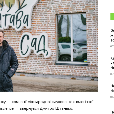
О
ж
в
07
K
н
г
07
Н
зі
06
нку — компанії міжнародної науково-технологічної
griscience — звернувся Дмитро Штанько,
П