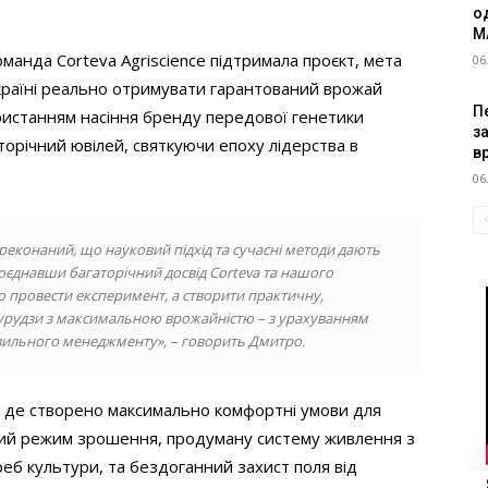
о
M
оманда Corteva Agriscience підтримала проєкт, мета
06
країні реально отримувати гарантований врожай
Пе
ористанням насіння бренду передової генетики
з
сторічний ювілей, святкуючи епоху лідерства в
в
06
реконаний, що науковий підхід та сучасні методи дають
поєднавши багаторічний досвід Corteva та нашого
о провести експеримент, а створити практичну,
урудзи з максимальною врожайністю – з урахуванням
равильного менеджменту», – говорить Дмитро.
е, де створено максимально комфортні умови для
ний режим зрошення, продуману систему живлення з
еб культури, та бездоганний захист поля від