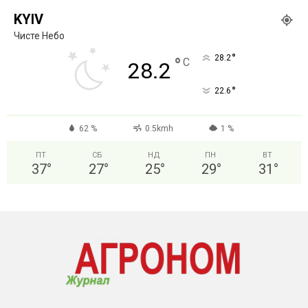
KYIV
Чисте Небо
°
28.2
°
C
28.2
°
22.6
62 %
0.5kmh
1 %
ПТ
СБ
НД
ПН
ВТ
37
°
27
°
25
°
29
°
31
°