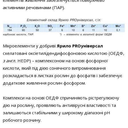
елементів живлення забезпечується поверхнево
активними речовинами (ПАР).
Мікроелементи у добриві
Ярило PROуніверсал
схелатовані оксі­етилідендифосфоновою кислотою (ОЕДФ,
з англ.
HEDP) – комплексоном на основі фосфорної
кислоти, який під дією сонячного випромінювання
розкладається в листках рослин до фосфатів і забезпечує
додаткове живлення рослин фосфором.
Комплекси на основі ОЕДФ спричиняють рістрегулюючу
дію на рослину, проявляють антивірусні властивості та
залишаються стабільними у широкому діапазоні рН
робочого розчину.