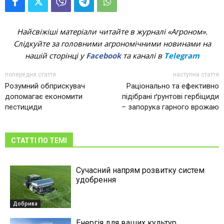
Найсвіжіші матеріали читайте в журналі «Агроном».
Слідкуйте за головними агрономічними новинами на
нашій сторінці у
Facebook
та каналі в
Telegram
попередня стаття
наступна стаття
Розумний обприскувач
Раціонально та ефективно
допомагає економити
підібрані ґрунтові гербіциди
пестициди
– запорука гарного врожаю
СТАТТІ ПО ТЕМІ
Сучасний напрям розвитку систем
удобрення
Добрива
Енергія для ваших культур