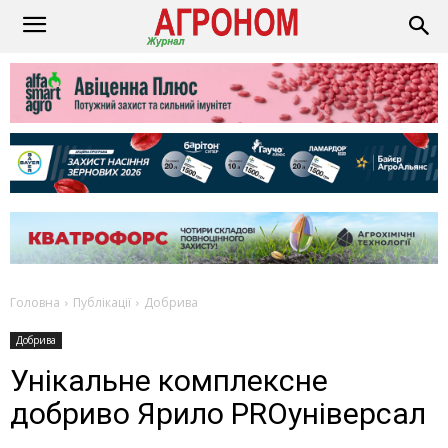
Головна
Публікації
Добрива
Добрива
Унікальне комплексне
добриво Ярило PROуніверсал