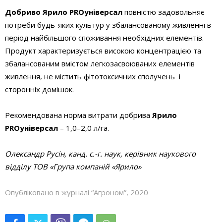
Добриво Ярило PROуніверсал
повністю задовольняє
потреби будь-яких культур у збалансованому живленні в
період найбільшого споживання необхідних елементів.
Продукт характеризується високою концентрацією та
збалансованим вмістом легкозасвоюваних елементів
живлення, не містить фітотоксичних сполучень і
сторонніх домішок.
Рекомендована норма витрати доб­рива
Ярило
PROуніверсал
– 1,0–2,0 л/га.
Олександр Русін, канд. с.-г. наук, керівник наукового
відділу ТОВ «Група компаній «Ярило»
Опубліковано в журналі “Агроном”, 2020