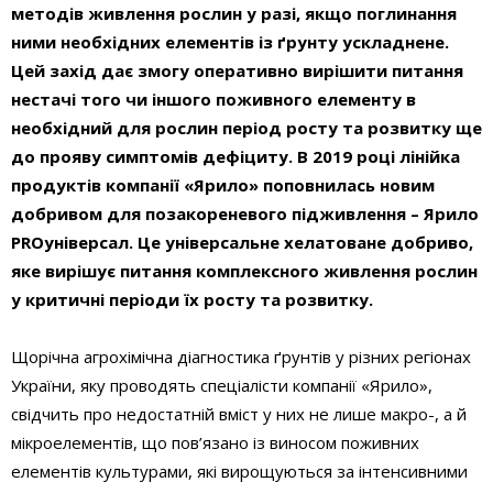
методів живлення рослин у разі, якщо поглинання
ними необхідних елементів із ґрунту ускладнене.
Цей захід дає змогу оперативно вирішити питання
нестачі того чи іншого поживного елементу в
необхідний для рослин період росту та розвитку ще
до прояву симптомів дефіциту. В 2019 році лінійка
продуктів компанії «Ярило» поповнилась новим
добривом для позакореневого підживлення –
Ярило
PROуніверсал
. Це універсальне хелатоване добриво,
яке вирішує питання комплексного живлення рослин
у критичні періоди їх росту та розвитку.
Щорічна агрохімічна діагностика ґрунтів у різних регіонах
України, яку проводять спеціалісти компанії «Ярило»,
свідчить про недостатній вміст у них не лише макро-, а й
мікроелементів, що пов’язано із виносом поживних
елементів культурами, які вирощуються за інтенсивними