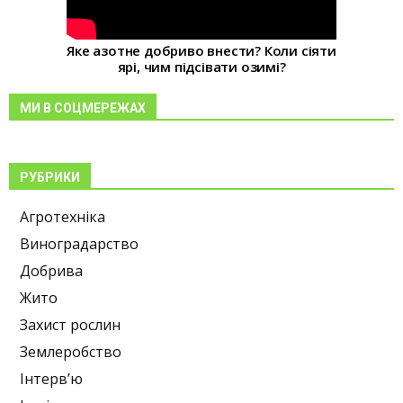
Яке азотне добриво внести? Коли сіяти
ярі, чим підсівати озимі?
МИ В СОЦМЕРЕЖАХ
РУБРИКИ
Агротехніка
Виноградарство
Добрива
Жито
Захист рослин
Землеробство
Інтерв’ю