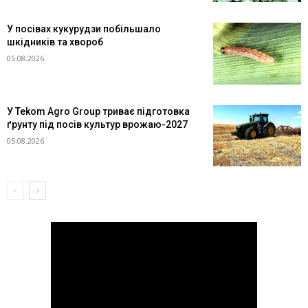
У посівах кукурудзи побільшало
шкідників та хвороб
05.08.2026
У Tekom Agro Group триває підготовка
ґрунту під посів культур врожаю-2027
05.08.2026