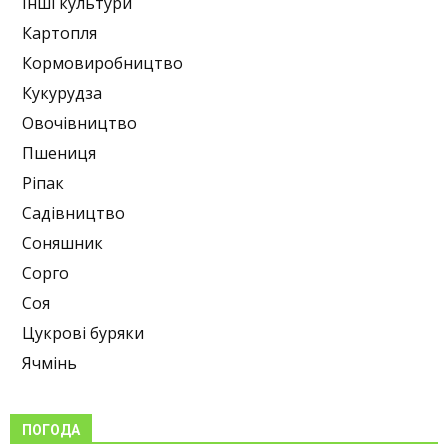
Інші культури
Картопля
Кормовиробництво
Кукурудза
Овочівництво
Пшениця
Ріпак
Садівництво
Соняшник
Сорго
Соя
Цукрові буряки
Ячмінь
ПОГОДА