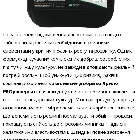
Позакореневе підживлення дає можливість швидко
забезпечити рослини необхідними поживними
елементами у критичні фази їх росту та розвитку. Однак
формуляції сучасних комплексних добрив, розроблених
під ту чи іншу культуру, не завжди відповідають реальній
потребі рослин. Щоб уникнути цих ризиків, фахівці
компанії розробили
комплексне добриво Ярило
PROуніверсал
, взявши до уваги всі особливості живлення
сільськогосподарських культур. У складі продукту, поряд із
основними макро- і мікроелементами, є карбонові кислоти,
що допомагають рослині нормалізувати обмінні процеси,
покращують стійкість до стресових чинників і наділені
хелатуючими властивостями. Швидке і повне засвоєння