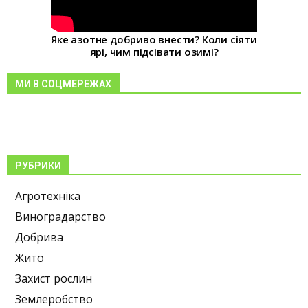
Яке азотне добриво внести? Коли сіяти
ярі, чим підсівати озимі?
МИ В СОЦМЕРЕЖАХ
РУБРИКИ
Агротехніка
Виноградарство
Добрива
Жито
Захист рослин
Землеробство