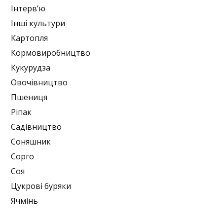
Інтерв’ю
Інші культури
Картопля
Кормовиробництво
Кукурудза
Овочівництво
Пшениця
Ріпак
Садівництво
Соняшник
Сорго
Соя
Цукрові буряки
Ячмінь