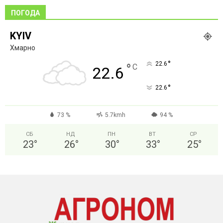
ПОГОДА
KYIV
Хмарно
°
22.6
°
C
22.6
°
22.6
73 %
5.7kmh
94 %
СБ
НД
ПН
ВТ
СР
23
°
26
°
30
°
33
°
25
°