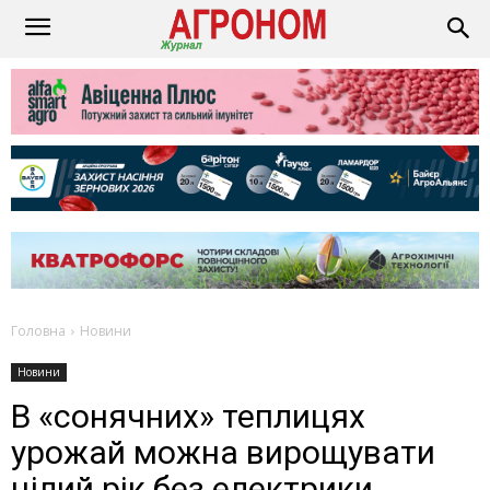
Головна
Новини
Новини
В «сонячних» теплицях
урожай можна вирощувати
цілий рік без електрики