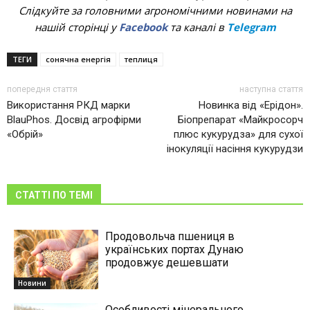
Слідкуйте за головними агрономічними новинами на
нашій сторінці у
Facebook
та каналі в
Telegram
ТЕГИ
сонячна енергія
теплиця
попередня стаття
наступна стаття
Використання РКД марки
Новинка від «Ерідон».
BlauPhos. Досвід агрофірми
Біопрепарат «Майкросорч
«Обрій»
плюс кукурудза» для сухої
інокуляції насіння кукурудзи
СТАТТІ ПО ТЕМІ
Продовольча пшениця в
українських портах Дунаю
продовжує дешевшати
Новини
Особливості мінерального