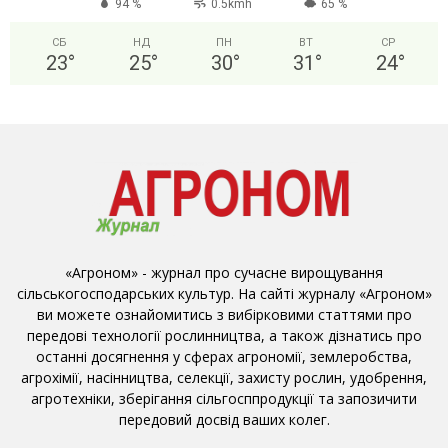
94 %
0.5kmh
65 %
СБ
НД
ПН
ВТ
СР
23
°
25
°
30
°
31
°
24
°
«Агроном» - журнал про сучасне вирощування
сільськогосподарських культур. На сайті журналу «Агроном»
ви можете ознайомитись з вибірковими статтями про
передові технології рослинництва, а також дізнатись про
останні досягнення у сферах агрономії, землеробства,
агрохімії, насінництва, селекції, захисту рослин, удобрення,
агротехніки, зберігання сільгосппродукції та запозичити
передовий досвід ваших колег.