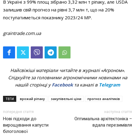
В Україні з 99% площ зібрано 3,32 млн т ріпаку, але USDA
залишив свій прогноз на рівні 3,7 млн т, що на 20%
поступатиметься показнику 2023/24 МР.
graintrade.com.ua
Найсвіжіші матеріали читайте в журналі «Агроном».
Слідкуйте за головними агрономічними новинами на
нашій сторінці у
Facebook
та каналі в
Telegram
ТЕГИ
врожай ріпаку
закупівельні ціни
прогноз аналітиків
попередня стаття
наступна стаття
Нові підходи до
Оптимальна архітектоніка –
вирощування капусти
вдала перезимівля
білоголової