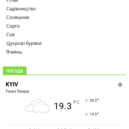
Ріпак
Садівництво
Соняшник
Сорго
Соя
Цукрові буряки
Ячмінь
ПОГОДА
KYIV
Рвані Хмари
°
20.3
°
C
19.3
°
19.3