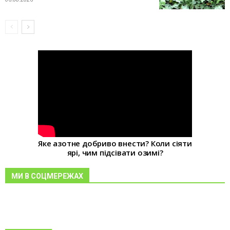
Яке азотне добриво внести? Коли сіяти
ярі, чим підсівати озимі?
МИ В СОЦМЕРЕЖАХ