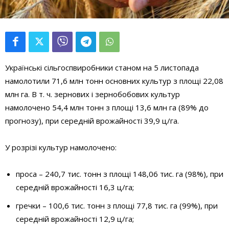
Українські сільгоспвиробники станом на 5 листопада
намолотили 71,6 млн тонн основних культур з площі 22,08
млн га. В т. ч. зернових і зернобобових культур
намолочено 54,4 млн тонн з площі 13,6 млн га (89% до
прогнозу), при середній врожайності 39,9 ц/га.
У розрізі культур намолочено:
проса – 240,7 тис. тонн з площі 148,06 тис. га (98%), при
середній врожайності 16,3 ц/га;
гречки – 100,6 тис. тонн з площі 77,8 тис. га (99%), при
середній врожайності 12,9 ц/га;