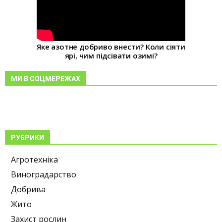
Яке азотне добриво внести? Коли сіяти
ярі, чим підсівати озимі?
МИ В СОЦМЕРЕЖАХ
РУБРИКИ
Агротехніка
Виноградарство
Добрива
Жито
Захист рослин