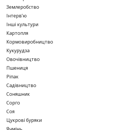
Землеробство
Інтерв’ю
Інші культури
Картопля
Кормовиробництво
Кукурудза
Овочівництво
Пшениця
Ріпак
Садівництво
Соняшник
Сорго
Соя
Цукрові буряки
Ячмінь