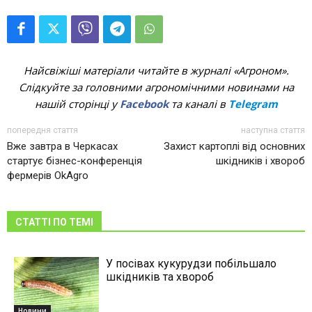
Найсвіжіші матеріали читайте в журналі «Агроном».
Слідкуйте за головними агрономічними новинами на
нашій сторінці у
Facebook
та каналі в
Telegram
попередня стаття
наступна стаття
Вже завтра в Черкасах
Захист картоплі від основних
стартує бізнес-конференція
шкідників і хвороб
фермерів OkAgro
СТАТТІ ПО ТЕМІ
У посівах кукурудзи побільшало
шкідників та хвороб
Новини