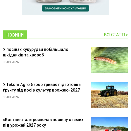
ВСІ СТАТТІ >
НОВИНИ
У посівах кукурудзи побільшало
шкідників та хвороб
05.08.2026
У Tekom Agro Group триває підготовка
ґрунту під посів культур врожаю-2027
05.08.2026
«Контінентал» розпочав посівну озимих
під урожай 2027 року