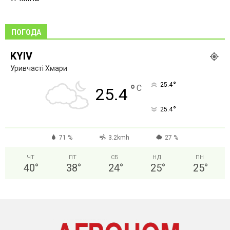
ПОГОДА
KYIV
Уривчасті Хмари
°
25.4
°
C
25.4
°
25.4
71 %
3.2kmh
27 %
ЧТ
ПТ
СБ
НД
ПН
40
°
38
°
24
°
25
°
25
°