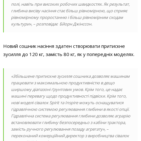
полі, навіть при високих робочих швидкостях. Як результат,
глибина висіву насіння стає більш рівномірною, що сприяє
рівномірному проростанню і більш рівномірним сходам
культури», – розповідає Бйорн Джінссон.
Новий сошник насіння здатен створювати притискне
зусилля до 120 кг, замість 80 кг, як у попередніх моделях.
«Збільшене притискне зусилля сошника дозволяє машинам
працювати з максимальною продуктивністю в дещо
ширшому діапазоні ґрунтових умов. Крім того, це надає
машині перевагу щодо продуктивності підвіски. Крім того,
нові моделі сівалок Spirit та Inspire можуть оснащуватися
гідравлічною системою регулювання глибини в якості опції.
Гідравлічна система регулювання глибини дозволяє аграрію
встановлювати глибину безпосередньо з кабіни трактора,
замість ручного регулювання позаду агрегату», –
переконаний комерційний директор з виробництва сівалок