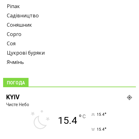
Ріпак
Садівництво
Соняшник
Сорго
Соя
Цукрові буряки
Ячмінь
ПОГОДА
KYIV
Чисте Небо
°
15.4
°
C
15.4
°
15.4