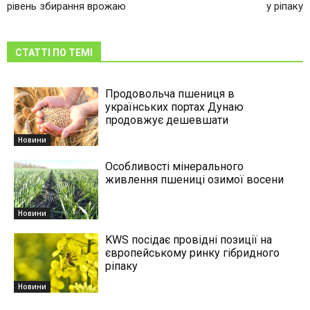
рівень збирання врожаю
у ріпаку
СТАТТІ ПО ТЕМІ
Продовольча пшениця в
українських портах Дунаю
продовжує дешевшати
Новини
Особливості мінерального
живлення пшениці озимої восени
Новини
KWS посідає провідні позиції на
європейському ринку гібридного
ріпаку
Новини