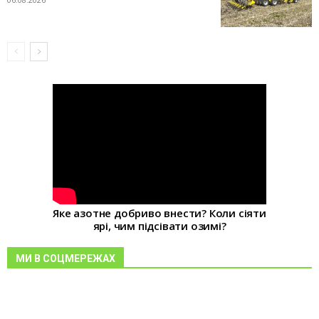
Яке азотне добриво внести? Коли сіяти
ярі, чим підсівати озимі?
МИ В СОЦМЕРЕЖАХ