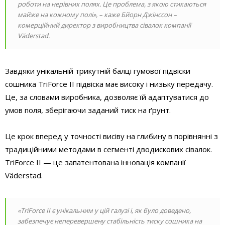
роботи на нерівних полях. Це проблема, з якою стикаються
майже на кожному полі», – каже Бйорн Джінссон –
комерційний директор з виробництва сівалок компанії
Väderstad.
Завдяки унікальній трикутній балці гумової підвіски
сошника TriForce II підвіска має високу і низьку передачу.
Це, за словами виробника, дозволяє їй адаптуватися до
умов поля, зберігаючи заданий тиск на ґрунт.
Це крок вперед у точності висіву на глибину в порівнянні з
традиційними методами в сегменті дводискових сівалок.
TriForce II — це запатентована інновація компанії
Väderstad.
«TriForce II є унікальним у цій галузі і, як було доведено,
забезпечує неперевершену стабільність тиску сошника на