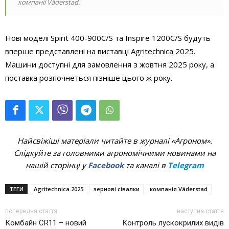
компанії Väderstad.
Нові моделі Spirit 400-900C/S та Inspire 1200C/S будуть
вперше представлені на виставці Agritechnica 2025.
Машини доступні для замовлення з жовтня 2025 року, а
поставка розпочнеться пізніше цього ж року.
Найсвіжіші матеріали читайте в журналі «Агроном».
Слідкуйте за головними агрономічними новинами на
нашій сторінці у
Facebook
та каналі в
Telegram
ТЕГИ
Agritechnica 2025
зернові сівалки
компанія Väderstad
попередня стаття
наступна стаття
Комбайн CR11 – новий
Контроль лускокрилих видів