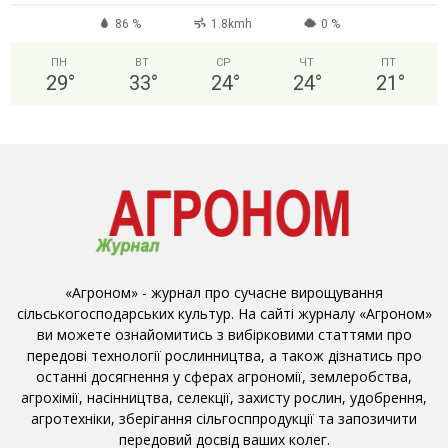
86 %
1.8kmh
0 %
ПН
ВТ
СР
ЧТ
ПТ
29
°
33
°
24
°
24
°
21
°
«Агроном» - журнал про сучасне вирощування
сільськогосподарських культур. На сайті журналу «Агроном»
ви можете ознайомитись з вибірковими статтями про
передові технології рослинництва, а також дізнатись про
останні досягнення у сферах агрономії, землеробства,
агрохімії, насінництва, селекції, захисту рослин, удобрення,
агротехніки, зберігання сільгосппродукції та запозичити
передовий досвід ваших колег.