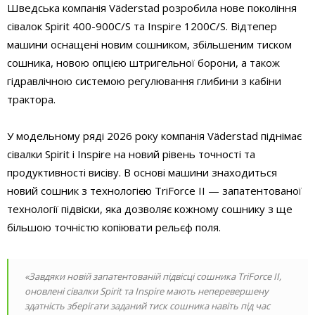
Шведська компанія Väderstad розробила нове покоління
сівалок Spirit 400-900C/S та Inspire 1200C/S. Відтепер
машини оснащені новим сошником, збільшеним тиском
сошника, новою опцією штригельної борони, а також
гідравлічною системою регулювання глибини з кабіни
трактора.
У модельному ряді 2026 року компанія Väderstad піднімає
сівалки Spirit і Inspire на новий рівень точності та
продуктивності висіву. В основі машини знаходиться
новий сошник з технологією TriForce II — запатентованої
технології підвіски, яка дозволяє кожному сошнику з ще
більшою точністю копіювати рельєф поля.
«Завдяки новій запатентованій підвісці сошника TriForce II,
оновлені сівалки Spirit та Inspire мають неперевершену
здатність зберігати заданий тиск сошника навіть під час