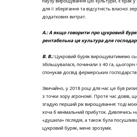
паузу вирощування цієї культури, є брак у
для її зберігання та відсутність власної 
додаткових витрат.
А.: А якщо говорити про цукровий буря
рентабельна ця культура для господар
В. В.:
Цукровий буряк вирощуватимемо сьом
збільшувалася, починали з 40 га, цьогоріч
спонукав досвід фермерських господарств 
Звичайно, у 2018 році для нас це був риз
з точки зору агрономії. Проте час довів, 
згадую перший рік вирощування: тоді моєю
хоча б мінімальний прибуток. Дивлячись на 
«душила» післядія, а також була посушлива
цукровий буряк, мене зрозуміє.