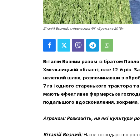
Віталій Возний, співвласник ФГ «Братське 2018»
Віталій Возний разом із братом Павло
Хмельницькій області, вже 12-й рік. 
нелегкий шлях, розпочинавши з обро
7 га і одного старенького трактора та
мають ефективне фермерське господа
подальшого вдосконалення, зокрема, 
Агроном: Розкажіть, на які культури р
Віталій Возний:
Наше господарство розта