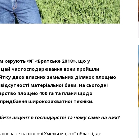
м керують ФГ «Братське 2018», що у
За цей час господарювання вони пройшли
бітку двох власних земельних ділянок площею
 відсутності матеріальної бази. На сьогодні
рство площею 400 га та плани щодо
придбання широкозахватної техніки.
обите акцент в господарстві та чому саме на них?
шоване на півночі Хмельницької області, де