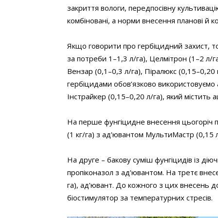
закриття вологи, передпосівну культивацію
комбіновані, а норми внесення планові й к
Якщо говорити про гербіцидний захист, т
за потреби 1–1,3 л/га), Целмітрон (1–2 л/га)
Вензар (0,1–0,3 л/га), Піралюкс (0,15–0,20 
гербіцидами обов’язково використовуємо 
Інстрайкер (0,15–0,20 л/га), який містить 
На перше фунгіцидне внесення цьогоріч пл
(1 кг/га) з ад’ювантом МультиМастр (0,15 л
На друге – бакову суміш фунгіцидів із дію
пропіконазол з ад’ювантом. На третє внесе
га), ад’ювант. До кожного з цих внесень д
біостимулятор за температурних стресів.