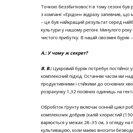
Точкою беззбитковості в тому сезоні був 
з компанії «Ерідон» відразу запевнив, що м
– це був найкращий результат серед най
культури у нашому регіоні. Минулого року 
чистого прибутку. В нашій сівозміні буряк
А.: У чому ж секрет?
В. В.:
Цукровий буряк потребує постійної у
комплексний підхід. Останнім часом ми нада
продуктивними і стійкими до основних хво
розрахунку 1,32 посівних одиниць на гект
Обробіток ґрунту включає осінній цикл роб
комплексних добрив (калій хлористий (150 кг
варіюється у межах 28–35 см, з огляду на 
культивацією, коли маємо вносити безводни