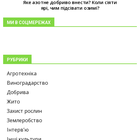
Яке азотне добриво внести? Коли сіяти
ярі, чим підсівати озимі?
МИ В СОЦМЕРЕЖАХ
РУБРИКИ
Агротехніка
Виноградарство
Добрива
Жито
Захист рослин
Землеробство
Інтерв’ю
Інші культури