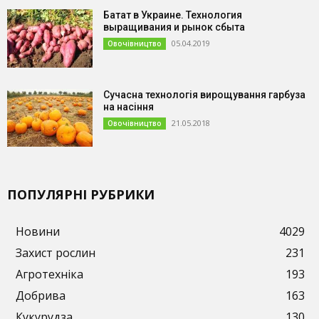
Батат в Украине. Технология
выращивания и рынок сбыта
05.04.2019
Овочівництво
Сучасна технологія вирощування гарбуза
на насіння
21.05.2018
Овочівництво
ПОПУЛЯРНІ РУБРИКИ
Новини
4029
Захист рослин
231
Агротехніка
193
Добрива
163
Кукурудза
130