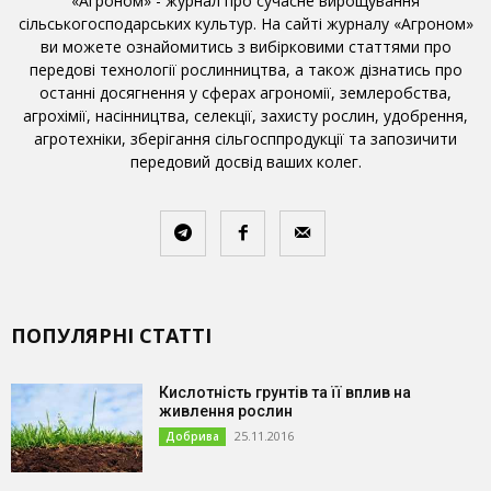
«Агроном» - журнал про сучасне вирощування
сільськогосподарських культур. На сайті журналу «Агроном»
ви можете ознайомитись з вибірковими статтями про
передові технології рослинництва, а також дізнатись про
останні досягнення у сферах агрономії, землеробства,
агрохімії, насінництва, селекції, захисту рослин, удобрення,
агротехніки, зберігання сільгосппродукції та запозичити
передовий досвід ваших колег.
ПОПУЛЯРНІ СТАТТІ
Кислотність грунтів та її вплив на
живлення рослин
25.11.2016
Добрива