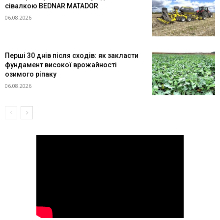
сівалкою BEDNAR MATADOR
06.08.2026
Перші 30 днів після сходів: як закласти
фундамент високої врожайності
озимого ріпаку
06.08.2026