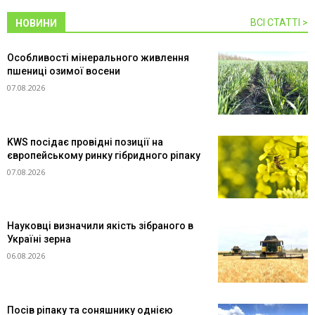
ВСІ СТАТТІ >
НОВИНИ
Особливості мінерального живлення
пшениці озимої восени
07.08.2026
KWS посідає провідні позиції на
європейському ринку гібридного ріпаку
07.08.2026
Науковці визначили якість зібраного в
Україні зерна
06.08.2026
Посів ріпаку та соняшнику однією