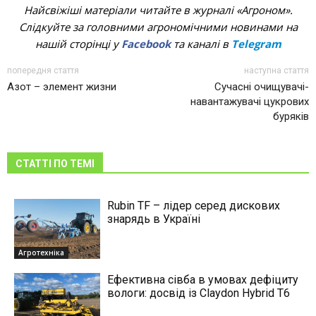
Найсвіжіші матеріали читайте в журналі «Агроном».
Слідкуйте за головними агрономічними новинами на
нашій сторінці у
Facebook
та каналі в
Telegram
попередня стаття
наступна стаття
Азот – элемент жизни
Сучасні очищувачі-
навантажувачі цукрових
буряків
СТАТТІ ПО ТЕМІ
Rubin TF – лідер серед дискових
знарядь в Україні
Агротехніка
Ефективна сівба в умовах дефіциту
вологи: досвід із Claydon Hybrid Т6