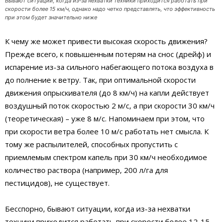
Бывают ситуации, когда из-за нехватки техники приходится работать при
скорости более 15 км/ч, однако надо четко представлять, что эффективность
при этом будет значительно ниже
К чему же может привести высокая скорость движения?
Прежде всего, к повышенным потерям на снос (дрейф) и
испарение из-за сильного набегающего потока воздуха в
до полнение к ветру. Так, при оптимальной скорости
движения опрыскивателя (до 8 км/ч) на капли действует
воздушный поток скоростью 2 м/с, а при скорости 30 км/ч
(теоретическая) – уже 8 м/с. Напоминаем при этом, что
при скорости ветра более 10 м/с работать нет смысла. К
тому же распылителей, способных пропустить с
приемлемым спектром капель при 30 км/ч необходимое
количество раствора (например, 200 л/га для
пестицидов), не существует.
Бесспорно, бывают ситуации, когда из-за нехватки
техники приходится работать при скорости более 12-15