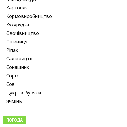
Картопля
Кормовиробництво
Кукурудза
Овочівництво
Пшениця
Ріпак
Садівництво
Соняшник
Сорго
Соя
Цукрові буряки
Ячмінь
ПОГОДА