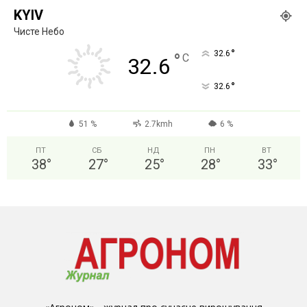
KYIV
Чисте Небо
°
32.6
°
C
32.6
°
32.6
51 %
2.7kmh
6 %
ПТ
СБ
НД
ПН
ВТ
38
°
27
°
25
°
28
°
33
°