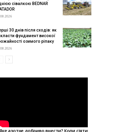
днією сівалкою BEDNAR
ATADOR
.08.2026
рші 30 днів після сходів: як
акласти фундамент високої
рожайності озимого ріпаку
.08.2026
Яке азотне добриво внести? Коли сіяти