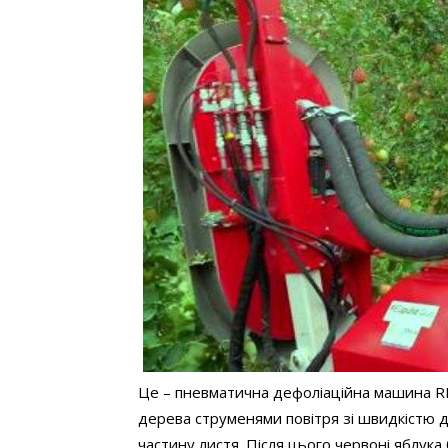
Це – пневматична дефоліаційна машина RE
дерева струменями повітря зі швидкістю 
частину листя. Після цього червоні яблук