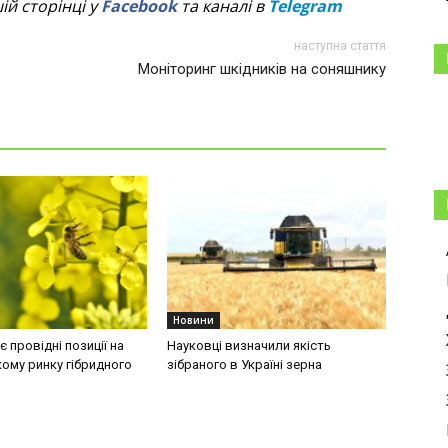
й сторінці у
Facebook
та каналі в
Telegram
наступна стаття
Моніторинг шкідників на соняшнику
Новини
 провідні позиції на
Науковці визначили якість
ому ринку гібридного
зібраного в Україні зерна