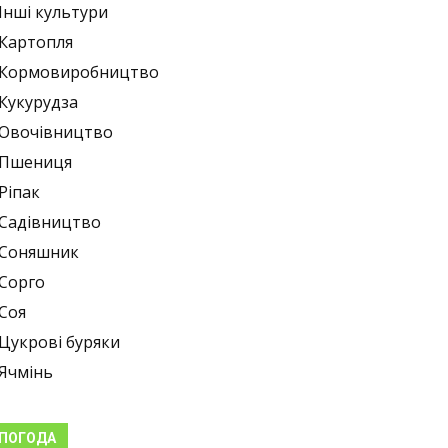
Інші культури
Картопля
Кормовиробництво
Кукурудза
Овочівництво
Пшениця
Ріпак
Садівництво
Соняшник
Сорго
Соя
Цукрові буряки
Ячмінь
ПОГОДА