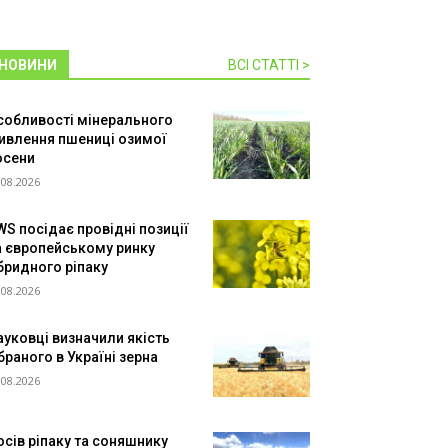
НОВИНИ
ВСІ СТАТТІ >
собливості мінерального
ивлення пшениці озимої
осени
.08.2026
WS посідає провідні позиції
а європейському ринку
ібридного ріпаку
.08.2026
ауковці визначили якість
браного в Україні зерна
.08.2026
осів ріпаку та соняшнику