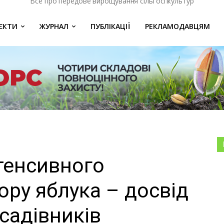
Все про передове вирощування сільгоспкультур
ЄКТИ
ЖУРНАЛ
ПУБЛІКАЦІЇ
РЕКЛАМОДАВЦЯМ
нтенсивного
ору яблука – досвід
садівників