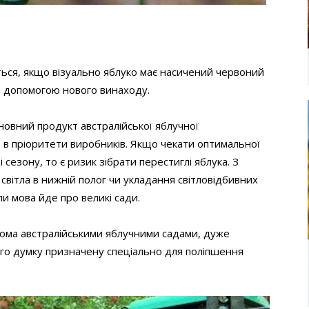
ся, якщо візуально яблуко має насичений червоний
а допомогою нового винаходу.
основний продукт австралійської яблучної
ь в пріоритети виробників. Якщо чекати оптимальної
сезону, то є ризик зібрати перестиглі яблука. З
світла в нижній полог чи укладання світловідбивних
и мова йде про великі сади.
ома австралійськими яблучними садами, дуже
його думку призначену спеціально для поліпшення