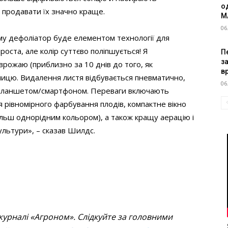
о
 продавати їх значно краще.
M
06
у дефоліатор буде елементом технології для
оста, але колір суттєво поліпшується! Я
Пе
з
рожаю (приблизно за 10 днів до того, як
в
зницю. Видалення листя відбувається пневматично,
06
 планшетом/смартфоном. Переваги включають
я рівномірного фарбування плодів, компактне вікно
ільш однорідним кольором), а також кращу аерацію і
ультури», – сказав Шилдс.
журналі «Агроном». Слідкуйте за головними