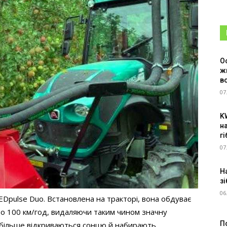
О
ж
в
07
K
н
г
07
Н
зі
06
Dpulse Duo. Встановлена на тракторі, вона обдуває
до 100 км/год, видаляючи таким чином значну
П
а більше відкриваються сонцю й набирають