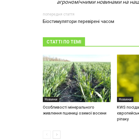
агрономічними новинами на наші
попередня стаття
Біостимулятори перевірені часом
СТАТТІ ПО ТЕМІ
Новини
Новини
Особливості мінерального
KWS посідає
живлення пшениці озимої восени
європейськ
ріпаку