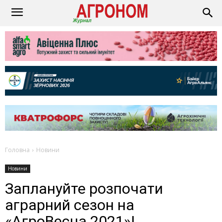
Головна
Новини
Новини
Заплануйте розпочати
аграрний сезон на
«АгроВесна 2021»!