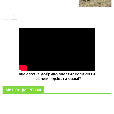
Яке азотне добриво внести? Коли сіяти
ярі, чим підсівати озимі?
МИ В СОЦМЕРЕЖАХ