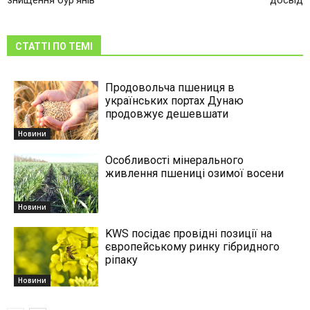
СТАТТІ ПО ТЕМІ
Продовольча пшениця в
українських портах Дунаю
продовжує дешевшати
Новини
Особливості мінерального
живлення пшениці озимої восени
Новини
KWS посідає провідні позиції на
європейському ринку гібридного
ріпаку
Новини