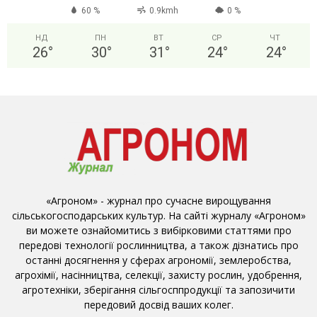
60 %
0.9kmh
0 %
НД
ПН
ВТ
СР
ЧТ
26
°
30
°
31
°
24
°
24
°
«Агроном» - журнал про сучасне вирощування
сільськогосподарських культур. На сайті журналу «Агроном»
ви можете ознайомитись з вибірковими статтями про
передові технології рослинництва, а також дізнатись про
останні досягнення у сферах агрономії, землеробства,
агрохімії, насінництва, селекції, захисту рослин, удобрення,
агротехніки, зберігання сільгосппродукції та запозичити
передовий досвід ваших колег.