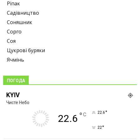
Ріпак
Садівництво
Соняшник
Сорго
Соя
Цукрові буряки
Ячмінь
ПОГОДА
KYIV
Чисте Небо
°
22.6
°
C
22.6
°
22