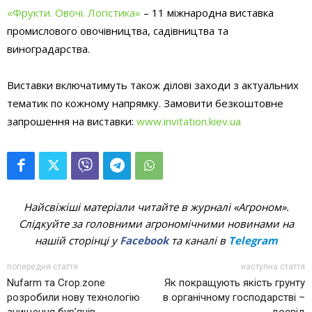
«Фрукти. Овочі. Логістика»
– 11 міжнародна виставка
промислового овочівництва, садівництва та
виноградарства.
Виставки включатимуть також ділові заходи з актуальних
тематик по кожному напрямку. Замовити безкоштовне
запрошення на виставки:
www.invitation.kiev.ua
Найсвіжіші матеріали читайте в журналі «Агроном».
Слідкуйте за головними агрономічними новинами на
нашій сторінці у
Facebook
та каналі в
Telegram
попередня стаття
наступна стаття
Nufarm та Crop.zone
Як покращують якість грунту
розробили нову технологію
в органічному господарстві –
знищення бур’янів
досвід