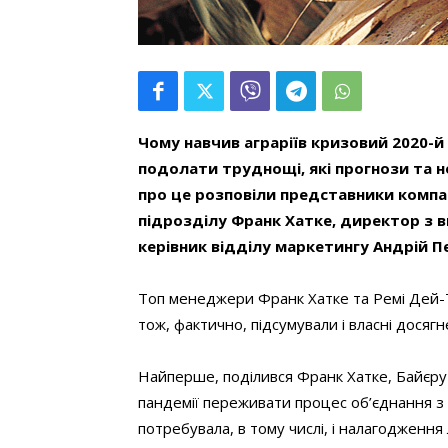
Чому навчив аграріїв кризовий 2020-й 
подолати труднощі, які прогнози та но
про це розповіли представники компані
підрозділу Франк Хатке, директор з в
керівник відділу маркетингу Андрій П
Топ менеджери Франк Хатке та Ремі Дей-Т
тож, фактично, підсумували і власні досягн
Найперше, поділився Франк Хатке, Байєру
пандемії переживати процес об’єднання з 
потребувала, в тому числі, і налагодження 