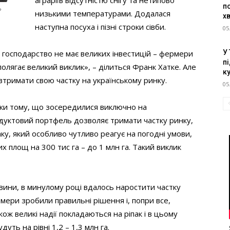
аграріїв відсутністю снігу та нетипово
п
»
низькими температурами. Додалася
х
наступна посуха і пізні строки сівби.
05
У
 господарство не має великих інвестицій – фермери
пі
олягає великий виклик», – ділиться Франк Хатке. Але
к
 втримати свою частку на українському ринку.
05
яки тому, що зосередилися виключно на
дуктовий портфель дозволяє тримати частку ринку,
паку, який особливо чутливо реагує на погодні умови,
х площ на 300 тис га – до 1 млн га. Такий виклик
вини, в минулому році вдалось наростити частку
мери зробили правильні рішення і, попри все,
ож великі надії покладаються на ріпак і в цьому
дуть на рівні 1,2 – 1,3 млн га.