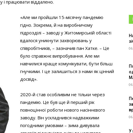
 і працювати віддалено.
«Але ми пройшли 15-місячну пандемію
гідно. Зокрема, й на виробничому
підрозділі – заводі у Житомирській області
Н
вдалося уникнути захворювань у
зі
співробітників, – зазначив пан Хатке. – Це
06
було справжнє випробування. Але ми
навчилися краще комунікувати, бути більш
П
гнучкими. І це залишиться з нами як цінний
о
M
досвід».
06
2020-й став особливим не тільки через
Пе
пандемію. Це був ще й перший рік
з
повноцінної роботи нового насіннєвого
в
06
заводу. Він ускладнився надважкими
погодними умовами – зима дивувала
У