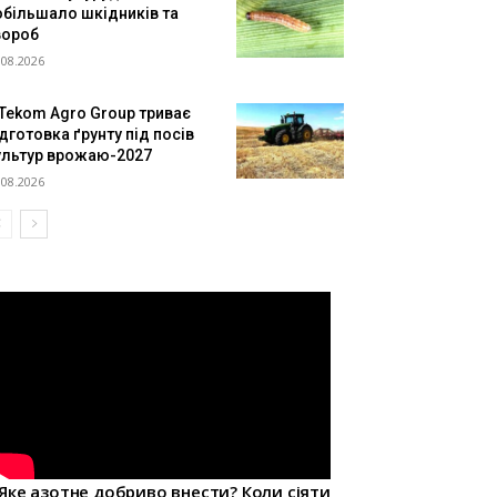
обільшало шкідників та
вороб
.08.2026
 Tekom Agro Group триває
дготовка ґрунту під посів
ультур врожаю-2027
.08.2026
Яке азотне добриво внести? Коли сіяти