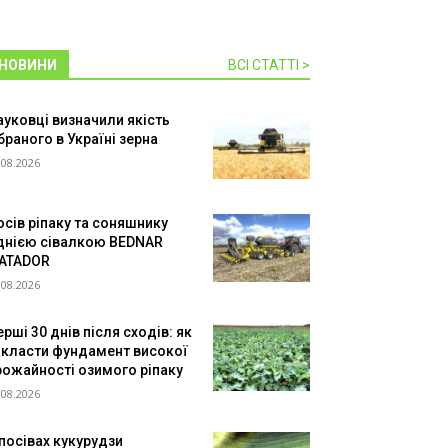
НОВИНИ
ВСІ СТАТТІ >
ауковці визначили якість
браного в Україні зерна
.08.2026
осів ріпаку та соняшнику
днією сівалкою BEDNAR
ATADOR
.08.2026
рші 30 днів після сходів: як
акласти фундамент високої
рожайності озимого ріпаку
.08.2026
 посівах кукурудзи