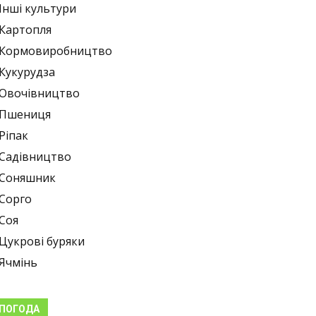
Інші культури
Картопля
Кормовиробництво
Кукурудза
Овочівництво
Пшениця
Ріпак
Садівництво
Соняшник
Сорго
Соя
Цукрові буряки
Ячмінь
ПОГОДА