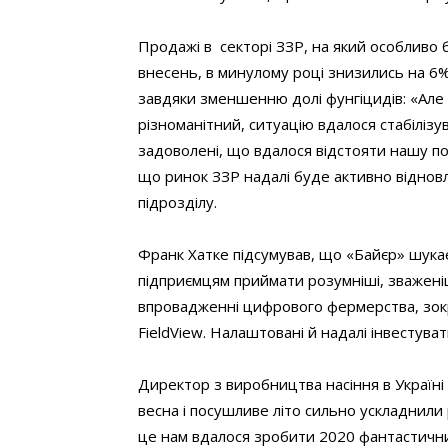
Продажі в секторі ЗЗР, на який особливо 
внесень, в минулому році знизились на 6%
завдяки зменшенню долі фунгіцидів: «Але
різноманітний, ситуацію вдалося стабілізу
задоволені, що вдалося відстояти нашу по
що ринок ЗЗР надалі буде активно відновл
підрозділу.
Франк Хатке підсумував, що «Байєр» шука
підприємцям приймати розумніші, зважені
впровадженні цифрового фермерства, зокр
FieldView. Налаштовані й надалі інвестува
Директор з виробництва насіння в Україн
весна і посушливе літо сильно ускладнили 
це нам вдалося зробити 2020 фантастични