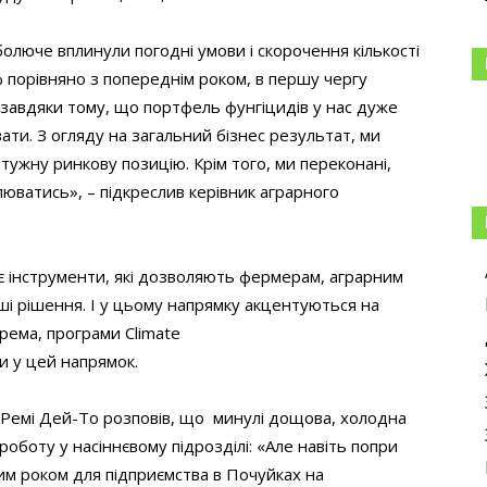
болюче вплинули погодні умови і скорочення кількості
 порівняно з попереднім роком, в першу чергу
 завдяки тому, що портфель фунгіцидів у нас дуже
вати. З огляду на загальний бізнес результат, ми
тужну ринкову позицію. Крім того, ми переконані,
юватись», – підкреслив керівник аграрного
є інструменти, які дозволяють фермерам, аграрним
ші рішення. І у цьому напрямку акцентуються на
ема, програми Climate
ти у цей напрямок.
і Ремі Дей-То розповів, що минулі дощова, холодна
роботу у насіннєвому підрозділі: «Але навіть попри
м роком для підприємства в Почуйках на