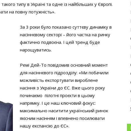
кого типу в Україні та одне із найбільших у Європі.
ати на повну потужність».
За 3 роки було показано суттєву динаміку в
насіннєвому секторі – його частка на ринку
фактично подвоєна. І цей тренд буде
нарощуватись.
Ремі Дей-То повідомив основний момент
для насіннєвого підрозділу: «Ми побачили
можливість експортувати вироблене
насіння з України до ЄС. Вже цього року
починаємо пілотні проєкти в цьому
напрямку. І це наш ключовий фокус:
максимально наситити український ринок
якісним насінням і впевнено посилювати
нашу експансію до ЄС».