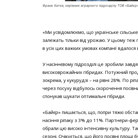
Франк Хатке, керівник аграрного підрозділу ТОВ «Байєр
«Ми усвідомлюємо, що українське сільське
залежать тільки від урожаю. У цьому теж п
в усіх цих важких умовах компанії вдалося
У насіннєвому підрозділі це зробили завд
високоврожайних гібридах. Потужний про
зокрема, у кукурудзі – на рівні 28%. По рі
через посуху відбулось скорочення посівни
спонукав шукати оптимальні гібриди.
«Байєр» пишається, що, попри тяжкі обста
насіння ріпаку з 3% до 11%. Партнери-фер
обрали цю високо інтенсивну культуру. Так
сезоні. Очікується, що його посівні площі бу